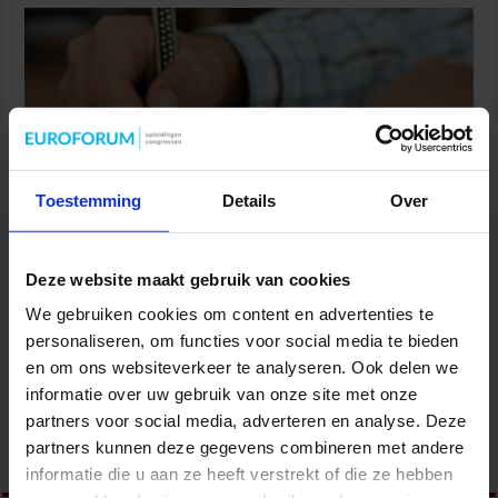
Toestemming
Details
Over
In een context waar we te maken hebben met een groep
Deze website maakt gebruik van cookies
leerlingen/studenten in een klas heb je te maken met
We gebruiken cookies om content en advertenties te
verschillende achtergronden en mate van voorkennis. Door
gedifferentieerd onderwijs aan te bieden sluit het lesmateriaal
personaliseren, om functies voor social media te bieden
beter aan op deze individuele verschillen in de klas. Op het
en om ons websiteverkeer te analyseren. Ook delen we
congres Toetsen en Examineren in het HO sprak Katrien Struyven
informatie over uw gebruik van onze site met onze
(Vrije Universiteit Brussel) over …
partners voor social media, adverteren en analyse. Deze
partners kunnen deze gegevens combineren met andere
Lees verder »
informatie die u aan ze heeft verstrekt of die ze hebben