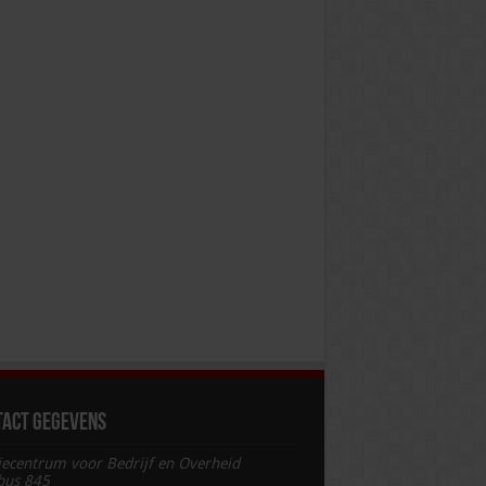
tact gegevens
iecentrum voor Bedrijf en Overheid
bus 845