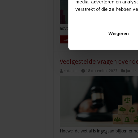
media, adverteren en analys
verstrekt of die ze hebben v
advocaat met jaren ervaring in …
Weigeren
Lees verder »
Veelgestelde vragen over d
redactie
18 december 2023
Juridis
Hoewel de wet al is ingegaan blijken er 