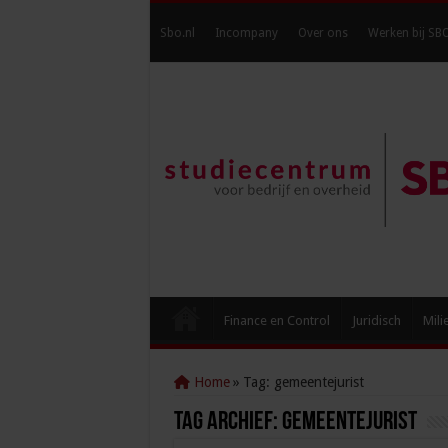
Sbo.nl
Incompany
Over ons
Werken bij SB
Finance en Control
Juridisch
Mili
Home
»
Tag:
gemeentejurist
Tag Archief:
gemeentejurist