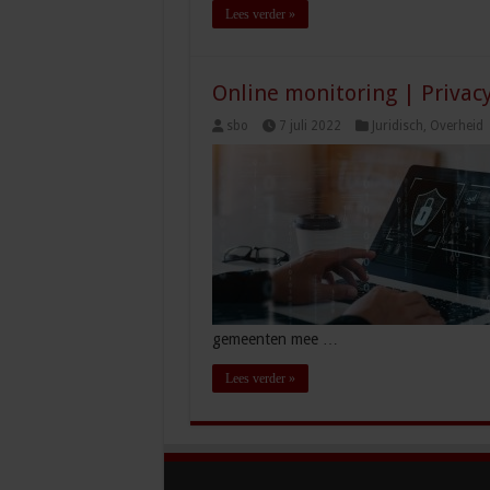
Lees verder »
Online monitoring | Privac
sbo
7 juli 2022
Juridisch
,
Overheid
gemeenten mee …
Lees verder »