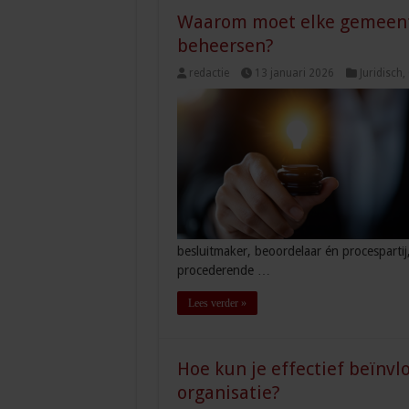
Waarom moet elke gemeente
beheersen?
redactie
13 januari 2026
Juridisch
,
besluitmaker, beoordelaar én procespartij,
procederende …
Lees verder »
Hoe kun je effectief beïnv
organisatie?