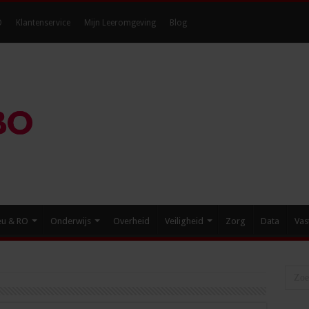
O
Klantenservice
Mijn Leeromgeving
Blog
eu & RO
Onderwijs
Overheid
Veiligheid
Zorg
Data
Vas