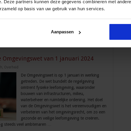
e. Deze partners kunnen deze gegevens combineren met andere i
andere juridische onderwerpen. Dit is zeker het
erzameld op basis van uw gebruik van hun services.
geval als je in een managementrol zit of als je
regelmatig geconfronteerd wordt met andere
juridische vraagstukken. Hugo Doornhof,
Aanpassen
e Omgevingswet van 1 januari 2024
ch
,
Overheid
De Omgevingswet is op 1 januari in werking
getreden. De wet bundelt de regelgeving
omtrent fysieke leefomgeving, waaronder
bouwen van infrastructuren, milieu,
waterbeheer en ruimtelijke ordening. Het doel
van de Omgevingswet is het vereenvoudigen en
verbeteren van het omgevingsrecht, om zo een
gezonde en veilige leefomgeving te creëren.
nog steeds veel ambtenaren …