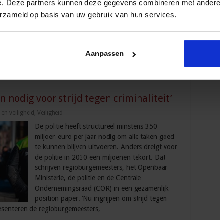
e. Deze partners kunnen deze gegevens combineren met andere i
wordt daarmee voortgezet. Dit blijkt uit de
erzameld op basis van uw gebruik van hun services.
cijfers van de politie en het Openbaar Ministerie
(OM) en uit de Veiligheidsmonitor van de
KNVB. De cijfers zijn afkomstig uit de
Aanpassen
n nodig voor strijd tegen criminaliteit’
en veiligheid
,
Veiligheid
De politie heeft structureel minstens 350
miljoen euro per jaar nodig om alle taken goed
te kunnen blijven uitvoeren. Anders dreigt voor
de politie in 2030 een miljoenen tekort. Dat
schrijven regioburgemeesters, het Openbaar
Ministerie, de politie en de Centrale
Ondernemingsraad (COR) in een gezamenlijk
position paper. ‘Nu ingrijpen om strijd tegen
 presenteren de regioburgemeesters, …