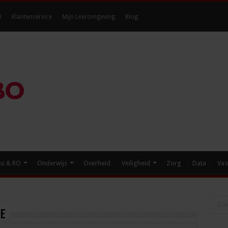
O
Klantenservice
Mijn Leeromgeving
Blog
eu & RO
Onderwijs
Overheid
Veiligheid
Zorg
Data
Vas
ie