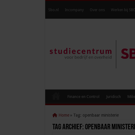
Sbo.nl
Incompany
Over ons
Werken bij SB
Finance en Control
Juridisch
Mili
Home
»
Tag:
openbaar ministerie
Tag Archief:
openbaar minister