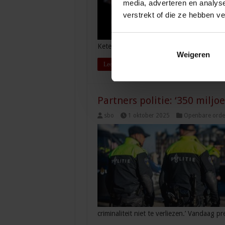
media, adverteren en analys
verstrekt of die ze hebben v
Ketenvoorziening …
Weigeren
Lees verder »
Partners politie: ‘350 miljoe
sbo
1 oktober 2025
Openbare orde 
criminaliteit niet te verliezen.’ Vandaag