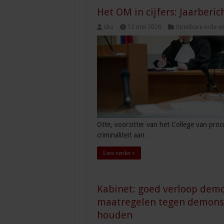
Het OM in cijfers: Jaarberic
sbo
12 mei 2026
Openbare orde en 
Otte, voorzitter van het College van proc
criminaliteit aan …
Lees verder »
Kabinet: goed verloop demo
maatregelen tegen demonstr
houden