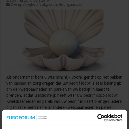
sbo
23 januari 2019
Overig
,
Veiligheid
,
Veiligheid in de organisatie
Als ondernemer bent u waarschijnlijk vooral gericht op het pakken
van kansen en zorg dragen dat uw bedrijf loopt. Het is belangrijk
om de kwetsbaarheden en parels van uw bedrijf in kaart te
brengen, zodat u inzichtelijk heeft waar uw bedrijf risico’s loopt.
Kwetsbaarheden en parels van uw bedrijf in kaart brengen Iedere
organisatie heeft namelijk andere kwetsbaarheden en parels …
Lees verder »