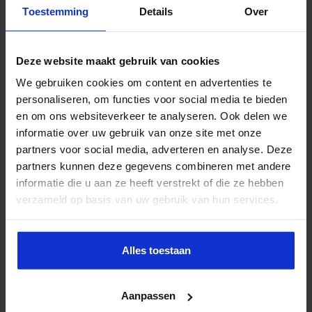
Toestemming
Details
Over
Wat is de grootste bedreiging voor de
continuïteit van uw organisatie?
Deze website maakt gebruik van cookies
sbo
23 januari 2019
Veiligheid
,
Veiligheid in de organisatie
We gebruiken cookies om content en advertenties te
personaliseren, om functies voor social media te bieden
en om ons websiteverkeer te analyseren. Ook delen we
informatie over uw gebruik van onze site met onze
partners voor social media, adverteren en analyse. Deze
partners kunnen deze gegevens combineren met andere
informatie die u aan ze heeft verstrekt of die ze hebben
verzameld op basis van uw gebruik van hun services.
Er zijn continue veranderende omstandigheden die van invloed
Alles toestaan
kunnen zijn op de strategie van uw bedrijf. Politieke
besluitvorming, snel veranderende omstandigheden in de markt
en klantgedrag hebben invloed op uw bedrijfsstrategie. Maar er
Aanpassen
zijn ook een aantal hele recente ontwikkelingen die van invloed
zijn; Klimaatdiscussie Gele hesjes beweging Metoo Bedrijfscultuur