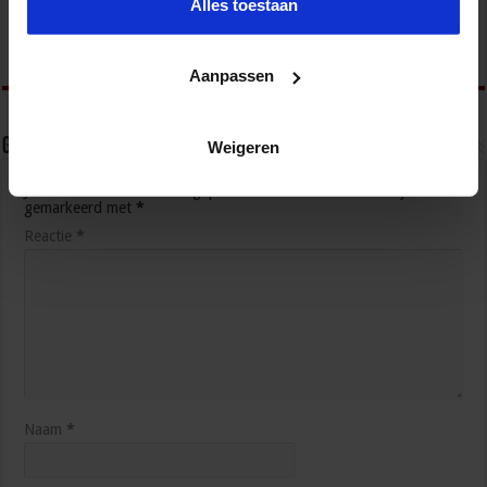
Alles toestaan
OM legt record aan beslag crimineel geld
8 augustus 2026
Aanpassen
Geef een reactie
Weigeren
Je e-mailadres wordt niet gepubliceerd.
Vereiste velden zijn
gemarkeerd met
*
Reactie
*
Naam
*