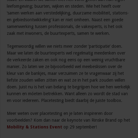
leefomgeving; buurten, wijken en steden. Wie het heeft over
‘samen werken aan verstedelijking, duurzame mobiliteit, stations-
en gebiedsontwikkeling’ kan er niet omheen. Naast een goede
samenwerking tussen professionals, de vakexperts, is het ook
zaak met inwoners, de buurtexperts, samen te werken.
Tegenwoordig willen we niets meer zonder ‘participatie’ doen.
Maar we laten de buurtexperts wel regelmatig meedenken over
de verkeerde zaken en ook nog eens op een weinig vruchtbare
manier. Zo laten we ze bijvoorbeeld wel meebeslissen over de
kleur van de bankjes, maar verzuimen ze te vragenwaar zij het
liefste zouden willen zitten en wat ze in het park zouden willen
doen. Juist nu is het van belang te begrijpen hoe we hen werkelijk
kunnen en móeten betrekken. Want alleen zo wordt de stad van
en voor iedereen. Placetesting biedt daarbij de juiste toolbox.
Meer weten over placetesting en je laten inspireren door
voorbeelden? Kom dan naar de keynote van Rinske Brand op het
Mobility & Stations Event
op 29 september!