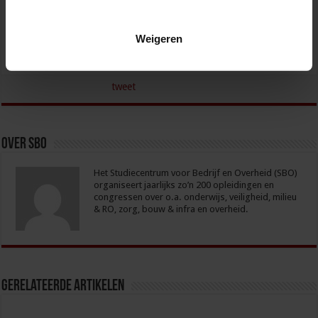
OVERHEID
Weigeren
tweet
Over sbo
Het Studiecentrum voor Bedrijf en Overheid (SBO)
organiseert jaarlijks zo’n 200 opleidingen en
congressen over o.a. onderwijs, veiligheid, milieu
& RO, zorg, bouw & infra en overheid.
Gerelateerde Artikelen