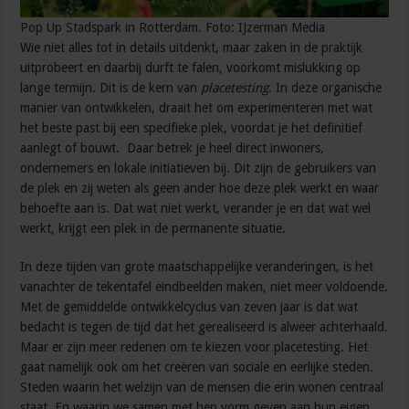
Pop Up Stadspark in Rotterdam. Foto: IJzerman Media
Wie niet alles tot in details uitdenkt, maar zaken in de praktijk
uitprobeert en daarbij durft te falen, voorkomt mislukking op
lange termijn. Dit is de kern van
placetesting
. In deze organische
manier van ontwikkelen, draait het om experimenteren met wat
het beste past bij een specifieke plek, voordat je het definitief
aanlegt of bouwt. Daar betrek je heel direct inwoners,
ondernemers en lokale initiatieven bij. Dit zijn de gebruikers van
de plek en zij weten als geen ander hoe deze plek werkt en waar
behoefte aan is. Dat wat niet werkt, verander je en dat wat wel
werkt, krijgt een plek in de permanente situatie.
In deze tijden van grote maatschappelijke veranderingen, is het
vanachter de tekentafel eindbeelden maken, niet meer voldoende.
Met de gemiddelde ontwikkelcyclus van zeven jaar is dat wat
bedacht is tegen de tijd dat het gerealiseerd is alweer achterhaald.
Maar er zijn meer redenen om te kiezen voor placetesting. Het
gaat namelijk ook om het creëren van sociale en eerlijke steden.
Steden waarin het welzijn van de mensen die erin wonen centraal
staat. En waarin we samen met hen vorm geven aan hun eigen