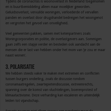
Tijdens de coronacrisis is woonoverlast in Nederland toegenomen
en is buurtbemiddeling alleen maar moeilijker geworden.
Geluidsoverlast, vervuilde woningen, verloederde of vervallen
panden en overlast door drugshandel bedreigen het woongenot
en vergroten het gevoel van onveiligheid.
Veel gemeenten pakken, samen met ketenpartners zoals
Woningcorporaties en politie, de overlastgevers aan. Sommigen
gaan zelfs een stapje verder en besteden ook aandacht aan de
mensen die er last van hebben onder het mom van ‘je zou er maar
naast wonen’.
3. Polarisatie
We hebben steeds vaker te maken met extremen en conflicten
tussen burgers onderling, zoals de discussie rondom
coronamaatregelen, zwartepietendiscussie, extreemrechts,
spanning over de komst van vluchtelingen, boerenprotest of
klimaatactivisme. Deze verharding kan escaleren en uiteindelijk
leiden tot vijandschap.