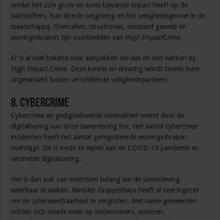
omdat het zo’n grote en soms blijvende impact heeft op de
slachtoffers, hun directe omgeving en het veiligheidsgevoel in de
maatschappij. Overvallen, straatroven, excessief geweld en
woninginbraken zijn voorbeelden van H
igh Impact
Crime.
Er is al veel bekend over aanpakken die wel en niet werken bij
High Impact Crime. Deze kennis en ervaring wordt steeds meer
uitgewisseld tussen verschillende veiligheidspartners.
8. Cybercrime
Cybercrime en gedigitaliseerde criminaliteit neemt door de
digitalisering van onze samenleving toe. Het aantal cybercrime
incidenten heeft het aantal geregistreerde woninginbraken
overstijgt. Dit is mede te wijten aan de COVID-19 pandemie en
versnelde digitalisering.
Het is dan ook van essentieel belang om de samenleving
weerbaar te maken. Minister Grapperhaus heeft al veel ingezet
om de cyberweerbaarheid te vergroten. Met name gemeenten
richten zich steeds meer op ondernemers, ouderen,