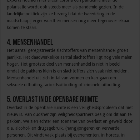
Experts noemen niet alleen corona een pandemie maar de
polarisatie wordt ook steeds meer als pandemie gezien. In de
landelijke politiek zijn ze bezorgt dat de tweedeling in de
maatschappij erger wordt en mensen nog meer tegenover elkaar
komen te staan.
4. Mensenhandel
Het aantal geregistreerde slachtoffers van mensenhandel groeit
jaarlijks. Het daadwerkelijke aantal slachtoffers ligt nog vele malen
hoger. Het grootste deel van mensenhandel is niet in beeld
omdat de pakkans klein is en slachtoffers zich vaak niet melden.
Mensenhandel uit zich in tal van vormen en kan gaan om
seksuele uitbuiting, arbeidsuitbuiting of criminele uitbuiting.
5. Overlast in de openbare ruimte
Overlast in de openbare ruimte is een veiligheidsprobleem dat niet
nieuw is. Van oudsher zijn veiligheidspartners bezig om dit aan te
pakken. We zien echter een toename van overlast en geweld door
o.a. alcohol- en drugsgebruik, (hang)jongeren en verwarde
personen. Dit vindt vaak plaats bij evenementen, in horeca, in