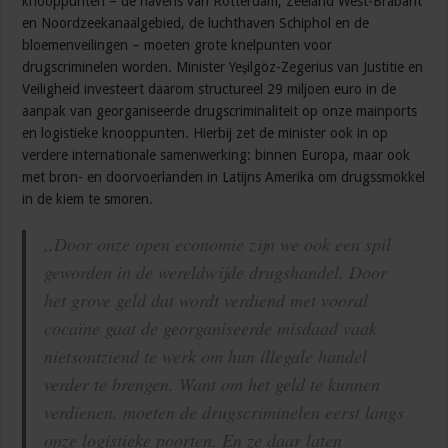
knooppunten – de havens van Rotterdam, Zeeland West-Brabant
en Noordzeekanaalgebied, de luchthaven Schiphol en de
bloemenveilingen – moeten grote knelpunten voor
drugscriminelen worden. Minister Yeşilgöz-Zegerius van Justitie en
Veiligheid investeert daarom structureel 29 miljoen euro in de
aanpak van georganiseerde drugscriminaliteit op onze mainports
en logistieke knooppunten. Hierbij zet de minister ook in op
verdere internationale samenwerking: binnen Europa, maar ook
met bron- en doorvoerlanden in Latijns Amerika om drugssmokkel
in de kiem te smoren.
,,Door onze open economie zijn we ook een spil
geworden in de wereldwijde drugshandel. Door
het grove geld dat wordt verdiend met vooral
cocaïne gaat de georganiseerde misdaad vaak
nietsontziend te werk om hun illegale handel
verder te brengen. Want om het geld te kunnen
verdienen, moeten de drugscriminelen eerst langs
onze logistieke poorten. En ze daar laten