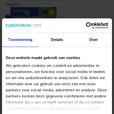
Veiligheid
Toestemming
Details
Over
Opleiding Sociale Veiligheid in de Organisatie
Deze website maakt gebruik van cookies
Veiligheid
We gebruiken cookies om content en advertenties te
personaliseren, om functies voor social media te bieden
en om ons websiteverkeer te analyseren. Ook delen we
informatie over uw gebruik van onze site met onze
partners voor social media, adverteren en analyse. Deze
partners kunnen deze gegevens combineren met andere
Opleiding Adviseur zorg en veiligheid
informatie die u aan ze heeft verstrekt of die ze hebben
Veiligheid
verzameld op basis van uw gebruik van hun services.