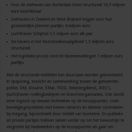
Voor de zeehaven van Rotterdam komt structureel 16,5 miljoen
euro beschikbaar
Zeehavens in Zeeland en West-Brabant krijgen voor hun
gezamenlijke plannen jaarlijks 4 miljoen euro
Luchthaven Schiphol 3,5 miljoen euro elk jaar
De havens in het Noordzeekanaalgebied 1,5 miljoen euro
structureel
Het logistieke proces rond de bloemenveilingen 1 miljoen euro
jaarlijks
Met de structurele middelen kan duurzaam worden geïnvesteerd
in opsporing, toezicht en samenwerking tussen de gemeenten,
politie, OM, Douane, KMar, FIOD, Belastingdienst, RIEC’s,
(lucht)haven-/veilingbedrijven en brancheorganisaties. Ook wordt
meer ingezet op nieuwe technieken op de knooppunten, zoals
beveiligingssystemen met betere camera’s en slimmer controleren
bij toegang, bijvoorbeeld door middel van biometrie. En publieke
en private partijen trekken samen verder op om het bewustzijn te
vergroten bij medewerkers op de knooppunten als gaat om