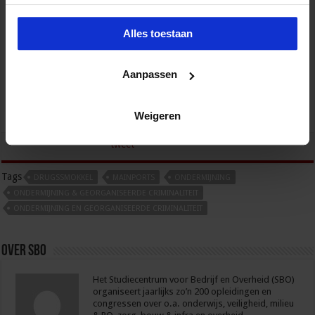
Alles toestaan
Aanpassen
Gebouwbeheer en veiligheid
Weigeren
Veiligheid
tweet
Tags
DRUGSSMOKKEL
MAINPORTS
ONDERMIJNING
ONDERMIJNING & GEORGANISEERDE CRIMINALITEIT
ONDERMIJNING EN GEORGANISEERDE CRIMINALITEIT
Over sbo
Het Studiecentrum voor Bedrijf en Overheid (SBO)
organiseert jaarlijks zo’n 200 opleidingen en
congressen over o.a. onderwijs, veiligheid, milieu