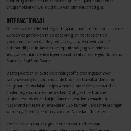
voor drugscriminelen interessante posities. Juist omdat voor
drugssmokkel vrijwel altijd hulp van binnenuit nodig is.
Internationaal
Om een waterbedeffect tegen te gaan, moet internationaal verder
worden opgetrokken in de opsporing en het toezicht op
goederenstromen die de grens overgaan. Hierover vond 7
oktober dit jaar in Amsterdam op uitnodiging van minister
Yeşilgöz een ministeriële bijeenkomst plaats met België, Duitsland,
Frankrijk, Italië en Spanje.
Daarbij worden er extra verbindingsofficieren ingezet voor
samenwerking met zogenoemde bron- en transitlanden in de
drugshandel, veelal in Latijns Amerika, om meer weerstand te
bieden tegen criminele netwerken. Ook gaat de Douane
containerscans die in Latijns Amerika worden gemaakt in
Nederland uitlezen en analyseren. Zo kunnen verdachte ladingen
worden geïdentificeerd nog voor ze Nederland bereiken.
Verder zal minister Yeşilgöz met minister Harbers van
Infrastructuur en Waterstaat, staatssecretaris De Vries van