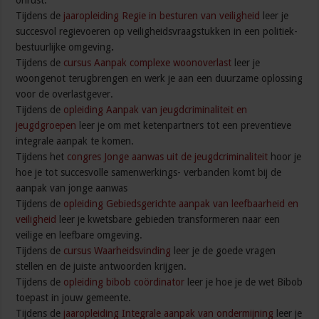
onrust.
Tijdens de
jaaropleiding Regie in besturen van veiligheid
leer je
succesvol regievoeren op veiligheidsvraagstukken in een politiek-
bestuurlijke omgeving
.
Tijdens de
cursus Aanpak complexe woonoverlast
leer je
woongenot terugbrengen en werk je aan een duurzame oplossing
voor de overlastgever.
Tijdens de
opleiding Aanpak van jeugdcriminaliteit en
jeugdgroepen
leer je om met ketenpartners tot een preventieve
integrale aanpak te komen.
Tijdens het
congres Jonge aanwas uit de jeugdcriminaliteit
hoor je
hoe je tot succesvolle samenwerkings- verbanden komt bij de
aanpak van jonge aanwas
Tijdens de
opleiding Gebiedsgerichte aanpak van leefbaarheid en
veiligheid
leer je kwetsbare gebieden transformeren naar een
veilige en leefbare omgeving.
Tijdens de
cursus Waarheidsvinding
leer je de goede vragen
stellen en de juiste antwoorden krijgen.
Tijdens de
opleiding bibob coördinator
leer je hoe je de wet Bibob
toepast in jouw gemeente.
Tijdens de
jaaropleiding Integrale aanpak van ondermijning
leer je