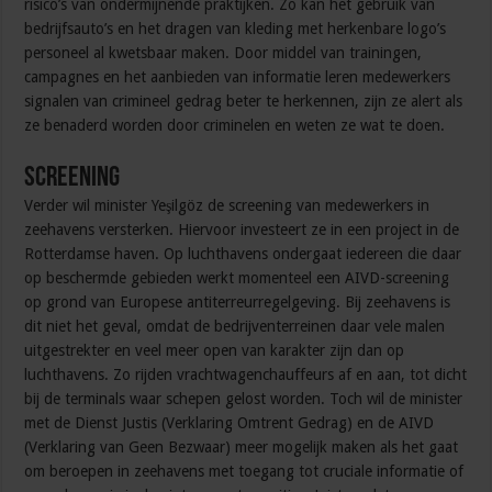
risico’s van ondermijnende praktijken. Zo kan het gebruik van
bedrijfsauto’s en het dragen van kleding met herkenbare logo’s
personeel al kwetsbaar maken. Door middel van trainingen,
campagnes en het aanbieden van informatie leren medewerkers
signalen van crimineel gedrag beter te herkennen, zijn ze alert als
ze benaderd worden door criminelen en weten ze wat te doen.
Screening
Verder wil minister Yeşilgöz de screening van medewerkers in
zeehavens versterken. Hiervoor investeert ze in een project in de
Rotterdamse haven. Op luchthavens ondergaat iedereen die daar
op beschermde gebieden werkt momenteel een AIVD-screening
op grond van Europese antiterreurregelgeving. Bij zeehavens is
dit niet het geval, omdat de bedrijventerreinen daar vele malen
uitgestrekter en veel meer open van karakter zijn dan op
luchthavens. Zo rijden vrachtwagenchauffeurs af en aan, tot dicht
bij de terminals waar schepen gelost worden. Toch wil de minister
met de Dienst Justis (Verklaring Omtrent Gedrag) en de AIVD
(Verklaring van Geen Bezwaar) meer mogelijk maken als het gaat
om beroepen in zeehavens met toegang tot cruciale informatie of