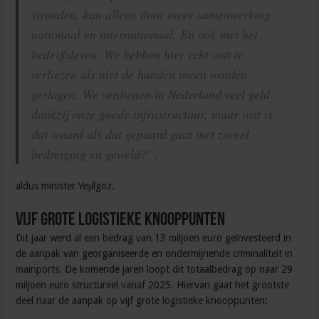
stranden, kan alleen door meer samenwerking
nationaal en internationaal. En ook met het
bedrijfsleven. We hebben hier echt wat te
verliezen als niet de handen ineen worden
geslagen. We verdienen in Nederland veel geld
dankzij onze goede infrastructuur, maar wat is
dat waard als dat gepaard gaat met zoveel
bedreiging en geweld?’’,
aldus minister Yeşilgöz.
Vijf grote logistieke knooppunten
Dit jaar werd al een bedrag van 13 miljoen euro geïnvesteerd in
de aanpak van georganiseerde en ondermijnende criminaliteit in
mainports. De komende jaren loopt dit totaalbedrag op naar 29
miljoen euro structureel vanaf 2025. Hiervan gaat het grootste
deel naar de aanpak op vijf grote logistieke knooppunten: