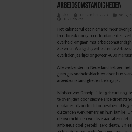
arbeidsomstandigheden
sbo
1 november 2023
Veilighe
182 Bekeken
Het kabinet wil dat niemand meer overlij
trendbreuk nodig: een fundamentele verb
overheid omgaan met arbeidsomstandighed
Zaken en Werkgelegenheid in de Arbovisi
overlijden jaarlijks ongeveer 4000 mense
Alle werkenden in Nederland hebben het 
geen gezondheidsklachten door hun werk 
arbeidsomstandigheden belangrijk.
Minister van Gennip: “Het gebeurt nog t
te overlijden door slechte arbeidsomstan
omdat er bijvoorbeeld onbeschermd is gew
duizenden werknemers en hun familie. O
de overheid zien we deze aantallen niet 
ambitieus doel gesteld: zero death. En ee
zieken door het werk. Iedereen moet gezo