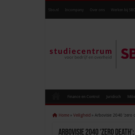
Sbo.nl
Incompany
Over ons
Werken bij SB
Finance en Control
Juridisch
Mili
Home
»
Veiligheid
»
Arbovisie 2040 ‘zero 
Arbovisie 2040 ‘zero death’