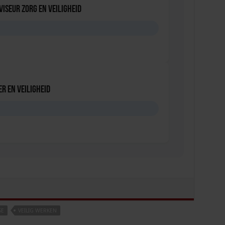
viseur zorg en veiligheid
D
r en veiligheid
D
SE
VEILIG WERKEN