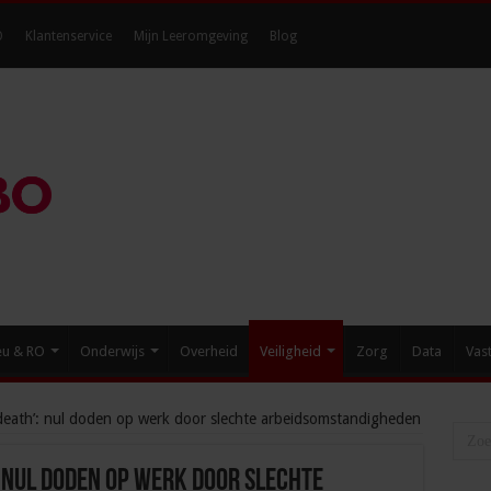
O
Klantenservice
Mijn Leeromgeving
Blog
eu & RO
Onderwijs
Overheid
Veiligheid
Zorg
Data
Vas
death’: nul doden op werk door slechte arbeidsomstandigheden
: nul doden op werk door slechte