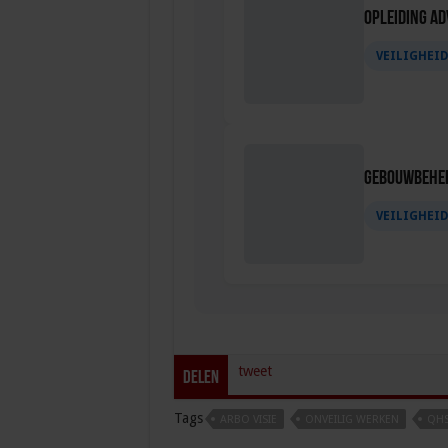
Opleiding Ad
VEILIGHEI
Gebouwbehee
VEILIGHEI
tweet
Delen
Tags
ARBO VISIE
ONVEILIG WERKEN
QH