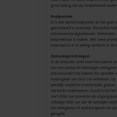
groot belang dat we fundamenteel anders
Knelpunten
Er is een aantal knelpunten als het gaat 
geïnvesteerd in preventie. Bovendien heb
Arbeidsomstandighedenwet. Werkenden zij
bespreekbaar te maken. Met name arbeids
Daarnaast is er te weinig aandacht in de
Oplossingsrichtingen
In de Arbovisie 2040 komt het kabinet me
hoe met boetes én beloningen werkgevers
Ook bevordert het kabinet het opstellen v
maatregelen om risico’s te verkleinen. Op
wettelijk verplichte inventarisatie gedaan,
startende ondernemers, vooral in het MK
start-RI&E met preventie als uitgangspu
volledige RI&E om aan de wettelijke verpl
van werkgevers of opdrachtgevers en opdr
geregeld.