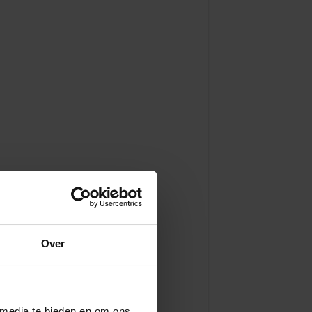
Over
 media te bieden en om ons