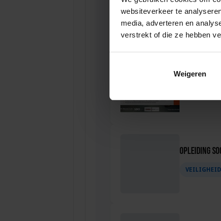
websiteverkeer te analyseren
VEILIGHEI
media, adverteren en analys
verstrekt of die ze hebben v
Opleiding P
Weigeren
VEILIGHEI
Opleiding Soc
VEILIGHEI