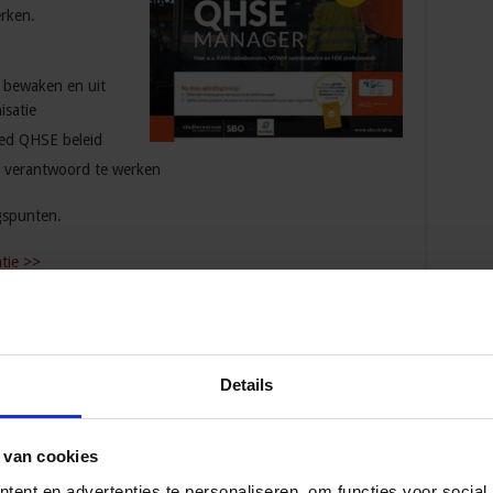
rken.
e bewaken en uit
isatie
ed QHSE beleid
n verantwoord te werken
gspunten.
atie >>
Details
 Opleidingen en Cursussen
 van cookies
oördinator nazorg ex-gedetineerden
ent en advertenties te personaliseren, om functies voor social