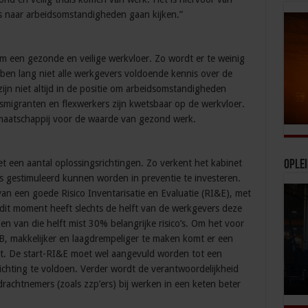
 naar arbeidsomstandigheden gaan kijken.”
om een gezonde en veilige werkvloer. Zo wordt er te weinig
ben lang niet alle werkgevers voldoende kennis over de
n niet altijd in de positie om arbeidsomstandigheden
migranten en flexwerkers zijn kwetsbaar op de werkvloer.
 maatschappij voor de waarde van gezond werk.
t een aantal oplossingsrichtingen. Zo verkent het kabinet
Ople
 gestimuleerd kunnen worden in preventie te investeren.
an een goede Risico Inventarisatie en Evaluatie (RI&E), met
 dit moment heeft slechts de helft van de werkgevers deze
 en van die helft mist 30% belangrijke risico’s. Om het voor
B, makkelijker en laagdrempeliger te maken komt er een
nt. De start-RI&E moet wel aangevuld worden tot een
ichting te voldoen. Verder wordt de verantwoordelijkheid
achtnemers (zoals zzp’ers) bij werken in een keten beter