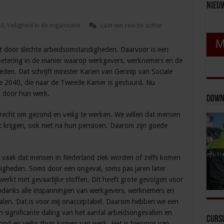
Nieu
id
,
Veiligheid in de organisatie
Laat een reactie achter
dt door slechte arbeidsomstandigheden. Daarvoor is een
etering in de manier waarop werkgevers, werknemers en de
en. Dat schrijft minister Karien van Gennip van Sociale
e 2040, die naar de Tweede Kamer is gestuurd. Nu
n door hun werk.
Down
recht om gezond en veilig te werken. We willen dat mensen
krijgen, ook niet na hun pensioen. Daarom zijn goede
e vaak dat mensen in Nederland ziek worden of zelfs komen
digheden. Soms door een ongeval, soms pas jaren later
erkt met gevaarlijke stoffen. Dit heeft grote gevolgen voor
ndanks alle inspanningen van werkgevers, werknemers en
dalen. Dat is voor mij onacceptabel. Daarom hebben we een
n significante daling van het aantal arbeidsongevallen en
Curs
nd en veilig thuis komen van werk. Het is hiervoor van