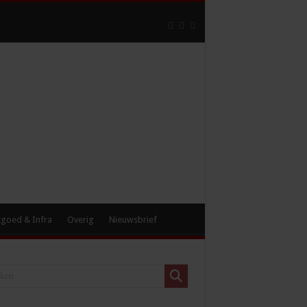
tgoed & Infra
Overig
Nieuwsbrief