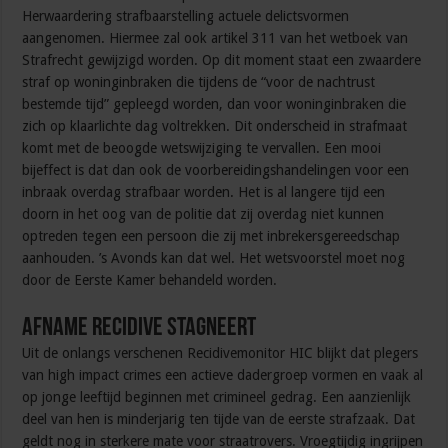
Herwaardering strafbaarstelling actuele delictsvormen
aangenomen. Hiermee zal ook artikel 311 van het wetboek van
Strafrecht gewijzigd worden. Op dit moment staat een zwaardere
straf op woninginbraken die tijdens de “voor de nachtrust
bestemde tijd” gepleegd worden, dan voor woninginbraken die
zich op klaarlichte dag voltrekken. Dit onderscheid in strafmaat
komt met de beoogde wetswijziging te vervallen. Een mooi
bijeffect is dat dan ook de voorbereidingshandelingen voor een
inbraak overdag strafbaar worden. Het is al langere tijd een
doorn in het oog van de politie dat zij overdag niet kunnen
optreden tegen een persoon die zij met inbrekersgereedschap
aanhouden. ’s Avonds kan dat wel. Het wetsvoorstel moet nog
door de Eerste Kamer behandeld worden.
Afname recidive stagneert
Uit de onlangs verschenen Recidivemonitor HIC blijkt dat plegers
van high impact crimes een actieve dadergroep vormen en vaak al
op jonge leeftijd beginnen met crimineel gedrag. Een aanzienlijk
deel van hen is minderjarig ten tijde van de eerste strafzaak. Dat
geldt nog in sterkere mate voor straatrovers. Vroegtijdig ingrijpen