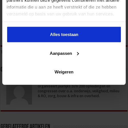
VEILIGHEID
informatie die u aan ze heeft verstrekt of die ze hebben
verzameld op basis van uw gebruik van hun services.
Alles toestaan
tweet
Tags
COMPLEXE PROBLEMATIEK
Aanpassen
Over sbo
Weigeren
Het Studiecentrum voor Bedrijf en Overheid (SBO)
organiseert jaarlijks zo’n 200 opleidingen en
congressen over o.a. onderwijs, veiligheid, milieu
& RO, zorg, bouw & infra en overheid.
Gerelateerde Artikelen