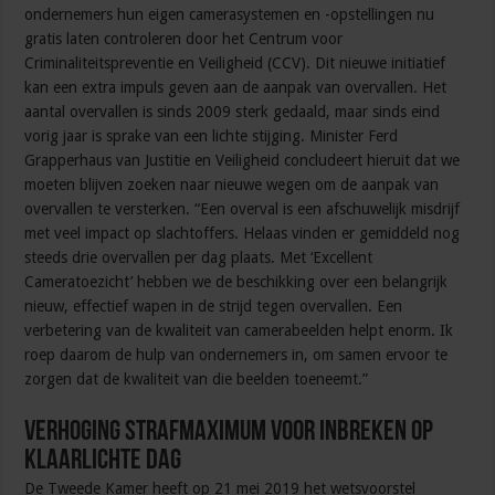
ondernemers hun eigen camerasystemen en -opstellingen nu
gratis laten controleren door het Centrum voor
Criminaliteitspreventie en Veiligheid (CCV). Dit nieuwe initiatief
kan een extra impuls geven aan de aanpak van overvallen. Het
aantal overvallen is sinds 2009 sterk gedaald, maar sinds eind
vorig jaar is sprake van een lichte stijging. Minister Ferd
Grapperhaus van Justitie en Veiligheid concludeert hieruit dat we
moeten blijven zoeken naar nieuwe wegen om de aanpak van
overvallen te versterken. “Een overval is een afschuwelijk misdrijf
met veel impact op slachtoffers. Helaas vinden er gemiddeld nog
steeds drie overvallen per dag plaats. Met ‘Excellent
Cameratoezicht’ hebben we de beschikking over een belangrijk
nieuw, effectief wapen in de strijd tegen overvallen. Een
verbetering van de kwaliteit van camerabeelden helpt enorm. Ik
roep daarom de hulp van ondernemers in, om samen ervoor te
zorgen dat de kwaliteit van die beelden toeneemt.”
Verhoging strafmaximum voor inbreken op
klaarlichte dag
De Tweede Kamer heeft op 21 mei 2019 het wetsvoorstel