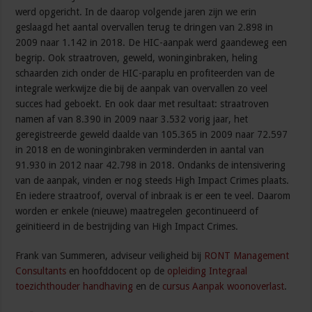
werd opgericht. In de daarop volgende jaren zijn we erin
geslaagd het aantal overvallen terug te dringen van 2.898 in
2009 naar 1.142 in 2018. De HIC-aanpak werd gaandeweg een
begrip. Ook straatroven, geweld, woninginbraken, heling
schaarden zich onder de HIC-paraplu en profiteerden van de
integrale werkwijze die bij de aanpak van overvallen zo veel
succes had geboekt. En ook daar met resultaat: straatroven
namen af van 8.390 in 2009 naar 3.532 vorig jaar, het
geregistreerde geweld daalde van 105.365 in 2009 naar 72.597
in 2018 en de woninginbraken verminderden in aantal van
91.930 in 2012 naar 42.798 in 2018. Ondanks de intensivering
van de aanpak, vinden er nog steeds High Impact Crimes plaats.
En iedere straatroof, overval of inbraak is er een te veel. Daarom
worden er enkele (nieuwe) maatregelen gecontinueerd of
geïnitieerd in de bestrijding van High Impact Crimes.
Frank van Summeren, adviseur veiligheid bij
RONT Management
Consultants
en hoofddocent op de
opleiding Integraal
toezichthouder handhaving
en de
cursus Aanpak woonoverlast
.