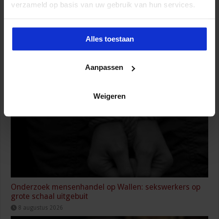
verzameld op basis van uw gebruik van hun services.
Alles toestaan
Geactualiseerde handreiking helpt organisaties bij
effectief alcohol-, drugs- en medicijnbeleid
8 augustus 2026
Aanpassen
Weigeren
Onderzoek mensenhandel op Wallen: sekswerkers op
grote schaal uitgebuit
8 augustus 2026