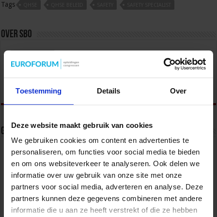
Tags
QHSE
QHSE BELEID
SAFETY
SAFETY SPECIALIST
Over sbo
Het Studiecentrum voor Bedrijf en Overheid (SBO)
organiseert jaarlijks zo’n 200 opleidingen en
congressen over o.a. onderwijs, veiligheid, milieu
& RO, zorg, bouw & infra en overheid.
Toestemming
Details
Over
Deze website maakt gebruik van cookies
Gerelateerde Artikelen
We gebruiken cookies om content en advertenties te
personaliseren, om functies voor social media te bieden
en om ons websiteverkeer te analyseren. Ook delen we
informatie over uw gebruik van onze site met onze
partners voor social media, adverteren en analyse. Deze
partners kunnen deze gegevens combineren met andere
informatie die u aan ze heeft verstrekt of die ze hebben