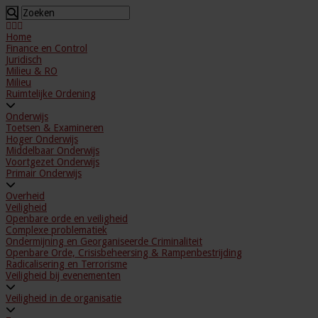
Home
Finance en Control
Juridisch
Milieu & RO
Milieu
Ruimtelijke Ordening
Onderwijs
Toetsen & Examineren
Hoger Onderwijs
Middelbaar Onderwijs
Voortgezet Onderwijs
Primair Onderwijs
Overheid
Veiligheid
Openbare orde en veiligheid
Complexe problematiek
Ondermijning en Georganiseerde Criminaliteit
Openbare Orde, Crisisbeheersing & Rampenbestrijding
Radicalisering en Terrorisme
Veiligheid bij evenementen
Veiligheid in de organisatie