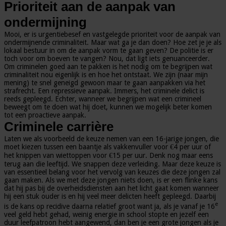
Prioriteit aan de aanpak van
ondermijning
Mooi, er is urgentiebesef en vastgelegde prioriteit voor de aanpak van
ondermijnende criminaliteit. Maar wat ga je dan doen? Hoe zet je je als
lokaal bestuur in om de aanpak vorm te gaan geven? De politie is er
toch voor om boeven te vangen? Nou, dat ligt iets genuanceerder.
Om criminelen goed aan te pakken is het nodig om te begrijpen wat
criminaliteit nou eigenlijk is en hoe het ontstaat. We zijn (naar mijn
mening) te snel geneigd gewoon maar te gaan aanpakken via het
strafrecht. Een repressieve aanpak. Immers, het criminele delict is
reeds gepleegd. Echter, wanneer we begrijpen wat een crimineel
beweegt om te doen wat hij doet, kunnen we mogelijk beter komen
tot een proactieve aanpak.
Criminele carrière
Laten we als voorbeeld de keuze nemen van een 16-jarige jongen, die
moet kiezen tussen een baantje als vakkenvuller voor €4 per uur of
het knippen van wiettoppen voor €15 per uur. Denk nog maar eens
terug aan die leeftijd. We snappen deze verleiding. Maar deze keuze is
van essentieel belang voor het vervolg van keuzes die deze jongen zal
gaan maken. Als we met deze jongen niets doen, is er een flinke kans
dat hij pas bij de overheidsdiensten aan het licht gaat komen wanneer
hij een stuk ouder is en hij veel meer delicten heeft gepleegd. Daarbij
e
is de kans op recidive daarna relatief groot want ja, als je vanaf je 16
veel geld hebt gehad, weinig energie in school stopte en jezelf een
duur leefpatroon hebt aangewend, dan ben je een grote jongen als je