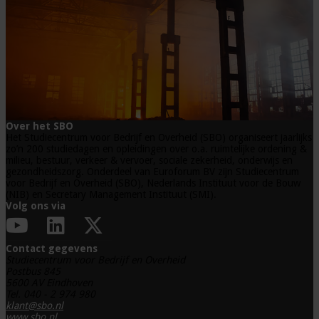
Over het SBO
Het Studiecentrum voor Bedrijf en Overheid (SBO) organiseert jaarlijks
zo’n 200 studiedagen en opleidingen over o.a. ruimtelijke ordening &
milieu, bestuur, verkeer & vervoer, sociale zekerheid, onderwijs en
gezondheidszorg. Onderdeel van Euroforum BV zijn Studiecentrum
voor Bedrijf en Overheid (SBO), Nederlands Instituut voor de Bouw
(NIB) en Secretary Management Instituut (SMI).
Volg ons via
Contact gegevens
Studiecentrum voor Bedrijf en Overheid
Postbus 845
5600 AV Eindhoven
Tel. 040 - 2 974 980
klant@sbo.nl
www.sbo.nl