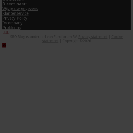
Direct naar:
Wijzig uw gegevens
Klantenservice
Privacy Policy
Incompany
Profilering
SBO Blog is onderdeel van Euroforum BV.
Privacy statement
|
Cookie
statement
| Copyright ©2026