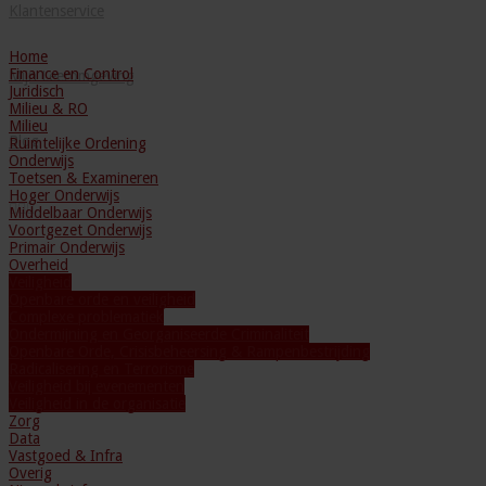
Klantenservice
Home
Finance en Control
Mijn Leeromgeving
Juridisch
Milieu & RO
Milieu
Blog
Ruimtelijke Ordening
Onderwijs
Toetsen & Examineren
Hoger Onderwijs
Middelbaar Onderwijs
Voortgezet Onderwijs
Primair Onderwijs
Overheid
Veiligheid
Openbare orde en veiligheid
Complexe problematiek
Ondermijning en Georganiseerde Criminaliteit
Openbare Orde, Crisisbeheersing & Rampenbestrijding
Radicalisering en Terrorisme
Veiligheid bij evenementen
Veiligheid in de organisatie
Zorg
Data
Vastgoed & Infra
Overig