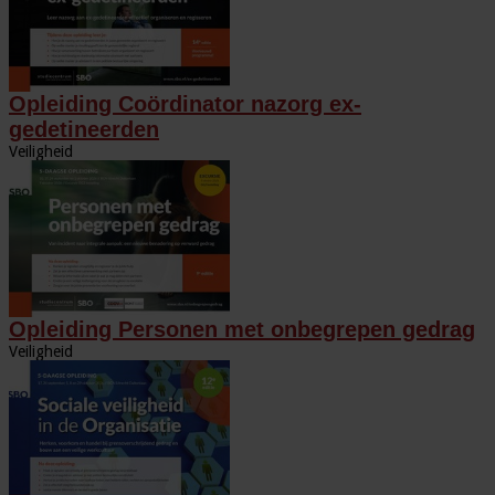
Opleiding Coördinator nazorg ex-
gedetineerden
Veiligheid
Opleiding Personen met onbegrepen gedrag
Veiligheid