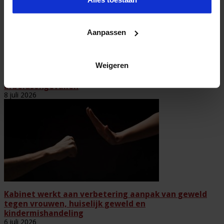
Aanpassen
Weigeren
Wijziging Arbobesluit voor invulling dossiers bij
arbeidsongevallen
8 juli 2026
Kabinet werkt aan verbetering aanpak van geweld
tegen vrouwen, huiselijk geweld en
kindermishandeling
6 juli 2026