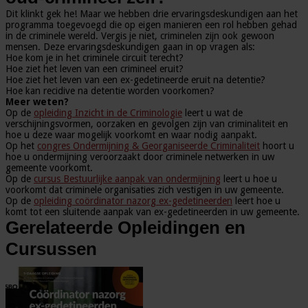
Dit klinkt gek he! Maar we hebben drie ervaringsdeskundigen aan het
programma toegevoegd die op eigen manieren een rol hebben gehad
in de criminele wereld. Vergis je niet, criminelen zijn ook gewoon
mensen. Deze ervaringsdeskundigen gaan in op vragen als:
Hoe kom je in het criminele circuit terecht?
Hoe ziet het leven van een crimineel eruit?
Hoe ziet het leven van een ex-gedetineerde eruit na detentie?
Hoe kan recidive na detentie worden voorkomen?
Meer weten?
Op de
opleiding Inzicht in de Criminologie
leert u wat de
verschijningsvormen, oorzaken en gevolgen zijn van criminaliteit en
hoe u deze waar mogelijk voorkomt en waar nodig aanpakt.
Op het
congres Ondermijning & Georganiseerde Criminaliteit
hoort u
hoe u ondermijning veroorzaakt door criminele netwerken in uw
gemeente voorkomt.
Op de
cursus Bestuurlijke aanpak van ondermijning
leert u hoe u
voorkomt dat criminele organisaties zich vestigen in uw gemeente.
Op de
opleiding coördinator nazorg ex-gedetineerden
leert hoe u
komt tot een sluitende aanpak van ex-gedetineerden in uw gemeente.
Gerelateerde Opleidingen en
Cursussen