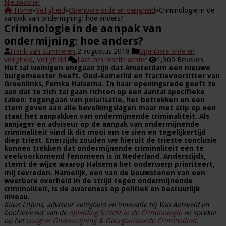
Nieuwsbrief
Home
»
Veiligheid
»
Openbare orde en veiligheid
»
Criminologie in de
aanpak van ondermijning: hoe anders?
Criminologie in de aanpak van
ondermijning: hoe anders?
Frank van Summeren
2 augustus 2018
Openbare orde en
veiligheid
,
Veiligheid
Laat een reactie achter
1,300 Bekeken
Het zal weinigen ontgaan zijn dat Amsterdam een nieuwe
burgemeester heeft. Oud-kamerlid en fractievoorzitter van
Groenlinks, Femke Halsema. In haar openingsrede geeft ze
aan dat ze zich zal gaan richten op een aantal specifieke
taken: tegengaan van polarisatie, het betrekken en een
stem geven aan alle bevolkingslagen maar met stip op een
staat het aanpakken van ondermijnende criminaliteit. Als
aanjager en adviseur op de aanpak van ondermijnende
criminaliteit vind ik dit mooi om te zien en tegelijkertijd
diep triest. Enerzijds zouden we hieruit de trieste conclusie
kunnen trekken dat ondermijnende criminaliteit een te
veelvoorkomend fenomeen is in Nederland. Anderszijds,
stemt de wijze waarop Halsema het onderwerp prioriteert,
mij tevreden. Namelijk, een van de bouwstenen van een
weerbare overheid in de strijd tegen ondermijnende
criminaliteit, is de awareness op politiek en bestuurlijk
niveau.
Klaas Litjens, adviseur veiligheid en innovatie bij Van Aetsveld en
hoofddocent van de
opleiding Inzicht in de Criminologie
en spreker
op het
congres Ondermijning & Georganiseerde Criminaliteit
.