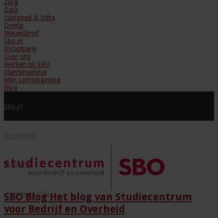
Zorg
Data
Vastgoed & Infra
Overig
Nieuwsbrief
Sbo.nl
Incompany
Over ons
Werken bij SBO
Klantenservice
Mijn Leeromgeving
Blog
Sbo.nl
Incompany
Over ons
Werken bij SBO
SBO Blog Het blog van Studiecentrum
voor Bedrijf en Overheid