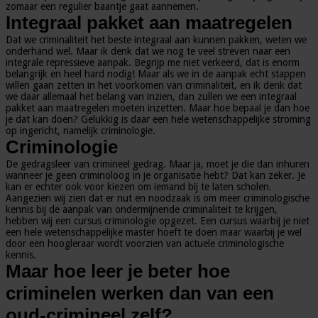
zomaar een regulier baantje gaat aannemen.
Integraal pakket aan maatregelen
Dat we criminaliteit het beste integraal aan kunnen pakken, weten we
onderhand wel. Maar ik denk dat we nog te veel streven naar een
integrale repressieve aanpak. Begrijp me niet verkeerd, dat is enorm
belangrijk en heel hard nodig! Maar als we in de aanpak echt stappen
willen gaan zetten in het voorkomen van criminaliteit, en ik denk dat
we daar allemaal het belang van inzien, dan zullen we een integraal
pakket aan maatregelen moeten inzetten. Maar hoe bepaal je dan hoe
je dat kan doen? Gelukkig is daar een hele wetenschappelijke stroming
op ingericht, namelijk criminologie.
Criminologie
De gedragsleer van crimineel gedrag. Maar ja, moet je die dan inhuren
wanneer je geen criminoloog in je organisatie hebt? Dat kan zeker. Je
kan er echter ook voor kiezen om iemand bij te laten scholen.
Aangezien wij zien dat er nut en noodzaak is om meer criminologische
kennis bij de aanpak van ondermijnende criminaliteit te krijgen,
hebben wij een cursus criminologie opgezet. Een cursus waarbij je niet
een hele wetenschappelijke master hoeft te doen maar waarbij je wel
door een hoogleraar wordt voorzien van actuele criminologische
kennis.
Maar hoe leer je beter hoe
criminelen werken dan van een
oud-crimineel zelf?