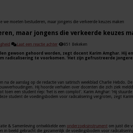
 die we moeten bestuderen, maar jongens die verkeerde keuzes maken
deren, maar jongens die verkeerde keuzes 
igheid
Laat een reactie achter
851 Bekeken
willen gewoon gehoord worden, zegt docent Karim Amghar. Hij e
m radicalisering te voorkomen. ‘Het zijn gefrustreerde jonger
 na de aanslag op de redactie van satirisch weekblad Charlie Hebdo. De 
rouwverhoudingen. Hij hoorde verhalen over docenten die zich ziek meld
 toen een student riep: ‘het is een complot’. Karim Amghar: ‘Hij stuurde d
ij deze student de voedingsbodem voor radicalisering vergroten, zegt Kar
ratie & Samenleving ontwikkelde een
onderzoeksinstrument
om juist die 
n in beeld gebracht die gezamenlijk de voedingsbodem voor radicalisering b