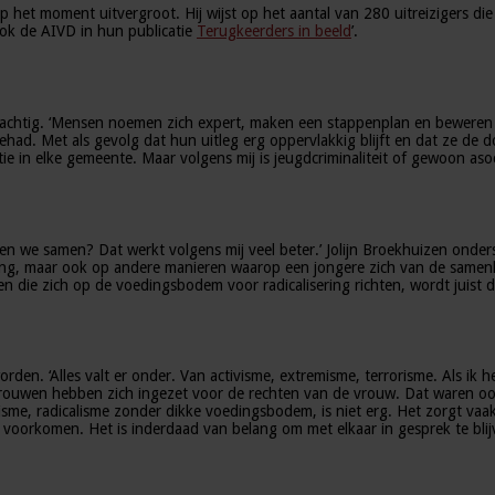
op het moment uitvergroot. Hij wijst op het aantal van 280 uitreizigers di
 ook de AIVD in hun publicatie
Terugkeerders in beeld
’.
jfelachtig. ‘Mensen noemen zich expert, maken een stappenplan en bewere
had. Met als gevolg dat hun uitleg erg oppervlakkig blijft en dat ze de 
e in elke gemeente. Maar volgens mij is jeugdcriminaliteit of gewoon aso
even we samen? Dat werkt volgens mij veel beter.’ Jolijn Broekhuizen onder
sering, maar ook op andere manieren waarop een jongere zich van de samenl
n die zich op de voedingsbodem voor radicalisering richten, wordt juist
den. ‘Alles valt er onder. Van activisme, extremisme, terrorisme. Als ik he
 vrouwen hebben zich ingezet voor de rechten van de vrouw. Dat waren ook
sme, radicalisme zonder dikke voedingsbodem, is niet erg. Het zorgt vaak j
ilt voorkomen. Het is inderdaad van belang om met elkaar in gesprek te bli