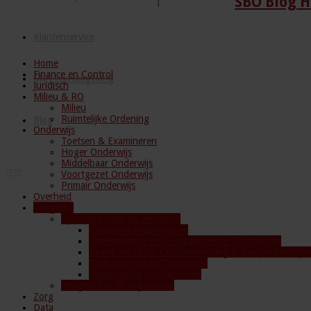
SBO Blog H
Klantenservice
Home
Finance en Control
Mijn Leeromgeving
Juridisch
Milieu & RO
Milieu
Ruimtelijke Ordening
Blog
Onderwijs
Toetsen & Examineren
Hoger Onderwijs
Middelbaar Onderwijs
Voortgezet Onderwijs
Primair Onderwijs
Overheid
Veiligheid
Openbare orde en veiligheid
Complexe problematiek
Ondermijning en Georganiseerde Criminaliteit
Openbare Orde, Crisisbeheersing & Rampenbestrijdi
Radicalisering en Terrorisme
Veiligheid bij evenementen
Veiligheid in de organisatie
Zorg
Data