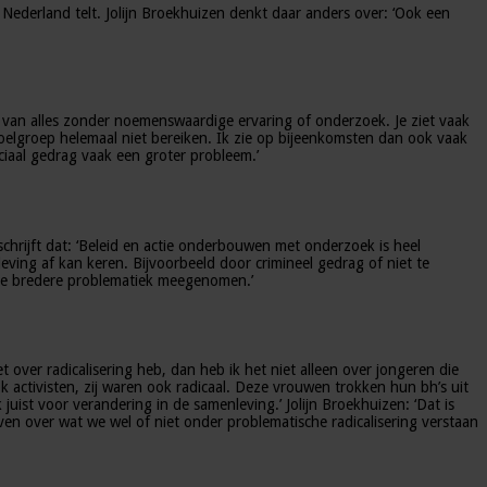
e Nederland telt. Jolijn Broekhuizen denkt daar anders over: ‘Ook een
n van alles zonder noemenswaardige ervaring of onderzoek. Je ziet vaak
doelgroep helemaal niet bereiken. Ik zie op bijeenkomsten dan ook vaak
ciaal gedrag vaak een groter probleem.’
schrijft dat: ‘Beleid en actie onderbouwen met onderzoek is heel
eving af kan keren. Bijvoorbeeld door crimineel gedrag of niet te
 de bredere problematiek meegenomen.’
t over radicalisering heb, dan heb ik het niet alleen over jongeren die
 activisten, zij waren ook radicaal. Deze vrouwen trokken hun bh’s uit
uist voor verandering in de samenleving.’ Jolijn Broekhuizen: ‘Dat is
jven over wat we wel of niet onder problematische radicalisering verstaan