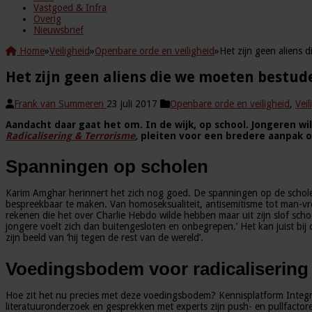
Vastgoed & Infra
Overig
Nieuwsbrief
Home
»
Veiligheid
»
Openbare orde en veiligheid
»
Het zijn geen aliens
Het zijn geen aliens die we moeten bestu
Frank van Summeren
23 juli 2017
Openbare orde en veiligheid
,
Veil
Aandacht daar gaat het om. In de wijk, op school. Jongeren 
Radicalisering & Terrorisme
,
pleiten voor een bredere aanpak o
Spanningen op scholen
Karim Amghar herinnert het zich nog goed. De spanningen op de scholen
bespreekbaar te maken. Van homoseksualiteit, antisemitisme tot man-v
rekenen die het over Charlie Hebdo wilde hebben maar uit zijn slof schoot
jongere voelt zich dan buitengesloten en onbegrepen.’ Het kan juist b
zijn beeld van ‘hij tegen de rest van de wereld’.
Voedingsbodem voor radicalisering
Hoe zit het nu precies met deze voedingsbodem? Kennisplatform Integ
literatuuronderzoek en gesprekken met experts zijn push- en pullfactore