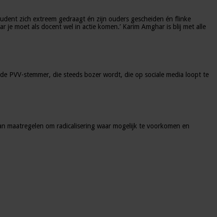
udent zich extreem gedraagt én zijn ouders gescheiden én flinke
r je moet als docent wel in actie komen.’ Karim Amghar is blij met alle
e PVV-stemmer, die steeds bozer wordt, die op sociale media loopt te
an maatregelen om radicalisering waar mogelijk te voorkomen en