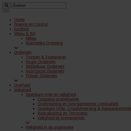
Home
Finance en Control
Juridisch
Milieu & RO
Milieu
Ruimtelijke Ordening
Onderwijs
Toetsen & Examineren
Hoger Onderwijs
Middelbaar Onderwijs
Voortgezet Onderwijs
Primair Onderwijs
Overheid
Veiligheid
Openbare orde en veiligheid
Complexe problematiek
Ondermijning en Georganiseerde Criminaliteit
Openbare Orde, Crisisbeheersing & Rampenbestrijdi
Radicalisering en Terrorisme
Veiligheid bij evenementen
Veiligheid in de organisatie