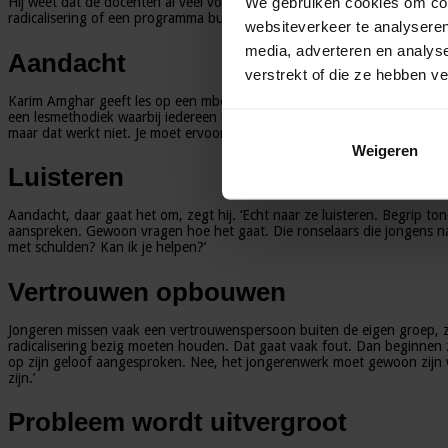
We gebruiken cookies om cont
Hij weet dat de docenten al veel voor hun kiezen krijgen en onder gro
radicalisering of een programma burgerschap. Bij omgangskunde heeft ee
websiteverkeer te analyseren
media, adverteren en analys
Aandacht
verstrekt of die ze hebben v
Karim Amghar geeft les op een mbo in de Randstad en daarnaast ook no
een lesmethodiek waarbij iedereen in de klas evenveel aan het woord ko
maar dat werkt niet. Je moet ervoor zorgen dat de wijsheid van de jong
Weigeren
Luisteren
Aandacht, daar gaat het om, zegt hij. ‘Echt naar ze luisteren. Begrip 
aanspreken. Gewoon vragen hoe het gaat. Die ronselaars die jongens naa
met schulden? Kan ik je helpen?’
Vertrouwen opbouwen
Jongeren missen vaak een vertrouwenspersoon buiten de eigen groep, ze
radicalisering bezig moeten houden. Dat gaat vaak fout. Dan beginnen ze
op zijn geloof aangesproken. Nee, het jongerenwerk moet gewoon zijn 
zijn.’
Probleem wordt uitvergroot