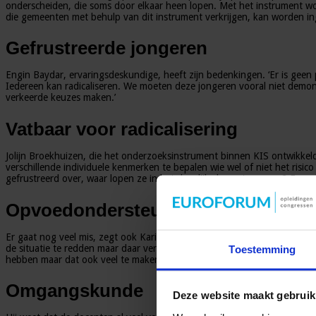
onderscheiden, die soms door elkaar heen lopen. Met het instrument wo
die gemeenten met behulp van dit instrument verkrijgen, kan worden ing
Gefrustreerde jongeren
Engin Baydar, ervaringsdeskundige, heeft zijn bedenkingen. ‘Er is geen p
Iedereen kan radicaliseren. We moeten deze jongeren vooral niet demon
verkeerde keuzes maken.’
Vatbaar voor radicalisering
Jolijn Broekhuizen, die het onderzoeksinstrument binnen KIS ontwikkelde
verschillende individuele kenmerken te bepalen wie wel of niet het risi
gefrustreerd over, waar lopen ze in het dagelijks leven tegenaan? En 
Opvoedondersteuning
Er gaat nog veel mis, zegt ook Karim Amghar. In het onderwijs en in de 
de situatie te redden maar daar verander je niets mee. Je moet de jonge
Toestemming
hebben maar dat ook veel te maken heeft met de situatie van de jonger
Omgangskunde
Deze website maakt gebruik