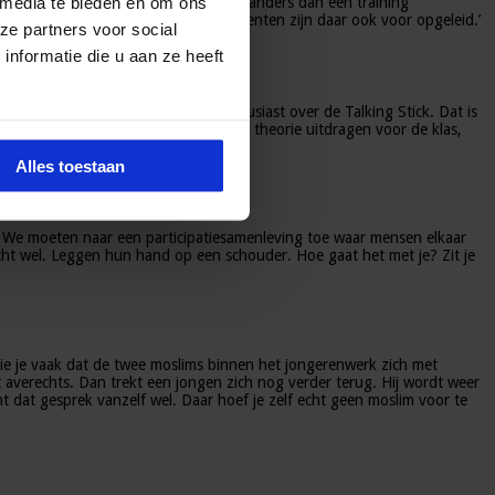
 media te bieden en om ons
leiding gegeven moet worden. Dat is anders dan een training
tige thema’s te bespreken. Deze docenten zijn daar ook voor opgeleid.’
ze partners voor social
nformatie die u aan ze heeft
e in spe. ‘Ik ben zelf erg enthousiast over de Talking Stick. Dat is
oelens te uiten. Een docent kan wel theorie uitdragen voor de klas,
Alles toestaan
d. We moeten naar een participatiesamenleving toe waar mensen elkaar
cht wel. Leggen hun hand op een schouder. Hoe gaat het met je? Zit je
ie je vaak dat de twee moslims binnen het jongerenwerk zich met
t averechts. Dan trekt een jongen zich nog verder terug. Hij wordt weer
at gesprek vanzelf wel. Daar hoef je zelf echt geen moslim voor te