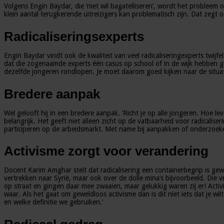
Volgens Engin Baydar, die ‘niet wil bagatelliseren’, wordt het probleem 
klein aantal terugkerende uitreizigers kan problematisch zijn. Dat zegt
Radicaliseringsexperts
Engin Baydar vindt ook de kwaliteit van veel radicaliseringexperts twi
dat die zogenaamde experts één casus op school of in de wijk hebben ge
dezelfde jongeren rondlopen. Je moet daarom goed kijken naar de situati
Bredere aanpak
Wel gelooft hij in een bredere aanpak. ‘Richt je op alle jongeren. Hoe l
belangrijk. Het geeft niet alleen zicht op de vatbaarheid voor radicali
participeren op de arbeidsmarkt. Met name bij aanpakken of onderzoeke
Activisme zorgt voor verandering
Docent Karim Amghar stelt dat radicalisering een containerbegrip is gewor
vertrekken naar Syrië, maar ook over de dolle mina’s bijvoorbeeld. Die
op straat en gingen daar mee zwaaien, maar gelukkig waren zij er! Activi
waar. Als het gaat om geweldloos activisme dan is dit niet iets dat je w
en welke definitie we gebruiken.’