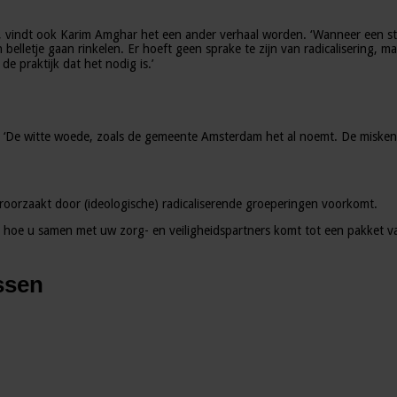
, vindt ook Karim Amghar het een ander verhaal worden. ‘Wanneer een st
lletje gaan rinkelen. Er hoeft geen sprake te zijn van radicalisering, maa
de praktijk dat het nodig is.’
. ‘De witte woede, zoals de gemeente Amsterdam het al noemt. De miskend
roorzaakt door (ideologische) radicaliserende groeperingen voorkomt.
u hoe u samen met uw zorg- en veiligheidspartners komt tot een pakket v
ssen