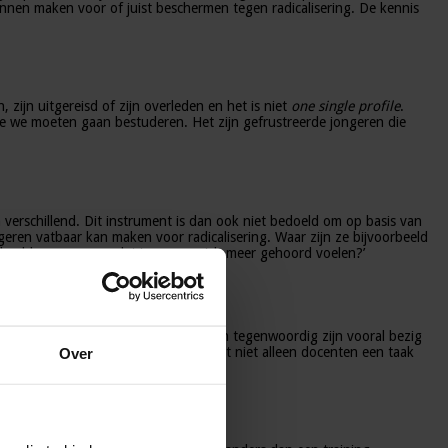
nnen maken voor of juist beschermen tegen radicalisering. De kennis
zijn uitgereisd of zijn overleden en het is niet
one single profile
.
ie we moeten gaan bestuderen. Het zijn gefrustreerde jongeren die
 verschillend. Dit instrument is dan ook niet bedoeld om op basis van
geren vatbaar kan maken voor radicalisering. Waar zijn ze bijvoorbeeld
rbeeld voor zorgen dat jongeren zich meer gehoord voelen?’
ongeren. Er speelt veel meer. Docenten tegenwoordig zijn vooral bezig
tisch leren denken.’ Hij benadrukt dat niet alleen docenten een taak
Over