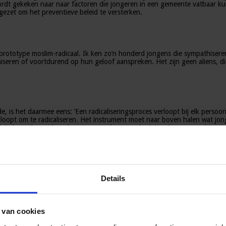
rdt gekeken naar naar factoren die jongeren in een gemeente vatbaar ku
ezet om het preventieve beleid te versterken.
rototype moslim-radicaal. Ik ken zo’n honderd jongens die sympathiseren, 
iseren of voortdurend op hun geloof aanspreken. Het zijn geen aliens, d
, is het daarmee eens: ‘Een radicaliseringsproces verloopt bij elk persoon
co loopt om te radicaliseren. Het instrument moet naar boven halen wat jon
ook belangrijk: wat kan daar tegen gedaan worden? Hoe kan men er bijvoo
wijk. Het ongemak is groot. ‘Ik heb het niet alleen over radicaliserende j
ren verantwoordelijkheid laten nemen, ze leren omgaan met emoties en kri
Details
en thuis – en wijst op het belang van opvoedingsondersteuning.
 van cookies