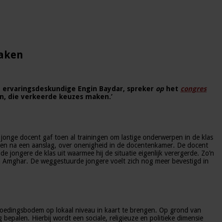
maken
n ervaringsdeskundige Engin Baydar, spreker
op
het
congres
en, die verkeerde keuzes maken.’
jonge docent gaf toen al trainingen om lastige onderwerpen in de klas
den na een aanslag, over onenigheid in de docentenkamer. De docent
e jongere de klas uit waarmee hij de situatie eigenlijk verergerde. Zo’n
im Amghar. De weggestuurde jongere voelt zich nog meer bevestigd in
voedingsbodem op lokaal niveau in kaart te brengen. Op grond van
epalen. Hierbij wordt een sociale, religieuze en politieke dimensie