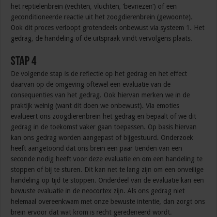
het reptielenbrein (vechten, vluchten, ‘bevriezen’) of een
geconditioneerde reactie uit het zoogdierenbrein (gewoonte).
Ook dit proces verloopt grotendeels onbewust via systeem 1. Het
gedrag, de handeling of de uitspraak vindt vervolgens plaats.
Stap 4
De volgende stap is de reflectie op het gedrag en het effect
daarvan op de omgeving oftewel een evaluatie van de
consequenties van het gedrag. Ook hiervan merken we in de
praktijk weinig (want dit doen we onbewust). Via emoties
evalueert ons zoogdierenbrein het gedrag en bepaalt of we dit
gedrag in de toekomst vaker gaan toepassen. Op basis hiervan
kan ons gedrag worden aangepast of bijgestuurd. Onderzoek
heeft aangetoond dat ons brein een paar tienden van een
seconde nodig heeft voor deze evaluatie en om een handeling te
stoppen of bij te sturen. Dit kan net te lang zijn om een onveilige
handeling op tijd te stoppen. Onderdeel van de evaluatie kan een
bewuste evaluatie in de neocortex zijn. Als ons gedrag niet
helemaal overeenkwam met onze bewuste intentie, dan zorgt ons
brein ervoor dat wat krom is recht geredeneerd wordt.