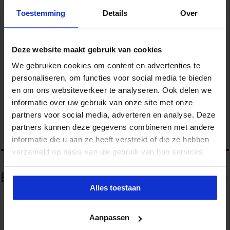
Toestemming
Details
Over
Deze website maakt gebruik van cookies
We gebruiken cookies om content en advertenties te
personaliseren, om functies voor social media te bieden
en om ons websiteverkeer te analyseren. Ook delen we
Kabinet werkt aan verbetering aanpak van geweld
informatie over uw gebruik van onze site met onze
tegen vrouwen, huiselijk geweld en
partners voor social media, adverteren en analyse. Deze
kindermishandeling
partners kunnen deze gegevens combineren met andere
6 juli 2026
informatie die u aan ze heeft verstrekt of die ze hebben
verzameld op basis van uw gebruik van hun services.
èèn Reactie
Alles toestaan
Bart
12 december 2016 van 15:20
Interessant artikel! Ik denk nooit echt over zulke
Aanpassen
dingen na maar na het lezen van dit artikel vind ik