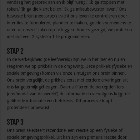
vandaag het gesprek aan en ik blijf rustig.’ ‘Ik ga stoppen met
roken.’ ‘Ik ga die klant bellen.’ ‘Ik ga milieubewuster leven.’ Ons
bewuste brein (neocortex) tracht ons leven te controleren door
intenties te formuleren, plannen te maken, goede voornemens te
uiten of onszelf taken op te leggen. Anders gezegd; we proberen
met systeem 2 systeem 1 te programmeren.
Stap 2
In de werkelijkheid (de leefwereld) zijn we in het hier en nu en
reageren we op prikkels in de omgeving. Deze prikkels (fysieke en
sociale omgeving) komen via onze zintuigen ons brein binnen.
Ons brein vergelijkt de prikkels eerst met eerdere ervaringen uit
ons langetermijngeheugen. Daarna filteren de perceptiefilters
(ons ‘model van de wereld’) de informatie en vervolgens krijgt de
gefilterde informatie een betekenis. Dit proces verloopt
grotendeels onbewust.
Stap 3
Ons brein selecteert razendsnel een reactie op een fysieke of
sociale omgevingsprikkel. Dit kan zijn een primaire reactie door