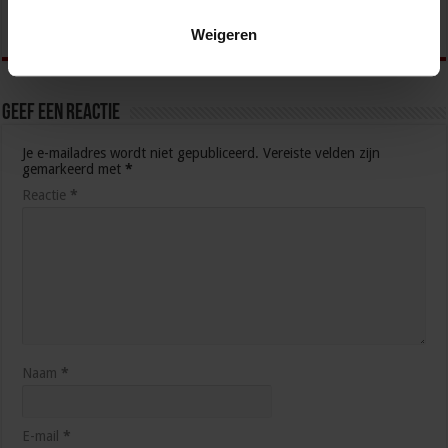
dat ik wel vaker erover moet nadenken.
Beantwoorden
Weigeren
Geef een reactie
Je e-mailadres wordt niet gepubliceerd.
Vereiste velden zijn
gemarkeerd met
*
Reactie
*
Naam
*
E-mail
*