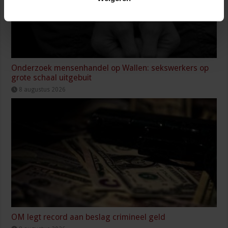
Onderzoek mensenhandel op Wallen: sekswerkers op
grote schaal uitgebuit
8 augustus 2026
OM legt record aan beslag crimineel geld