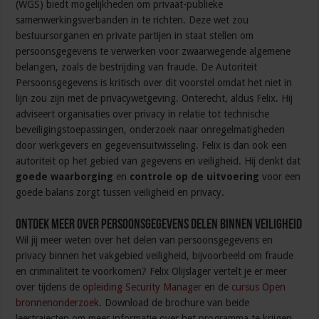
(WGS) biedt mogelijkheden om privaat-publieke
samenwerkingsverbanden in te richten. Deze wet zou
bestuursorganen en private partijen in staat stellen om
persoonsgegevens te verwerken voor zwaarwegende algemene
belangen, zoals de bestrijding van fraude. De Autoriteit
Persoonsgegevens is kritisch over dit voorstel omdat het niet in
lijn zou zijn met de privacywetgeving. Onterecht, aldus Felix. Hij
adviseert organisaties over privacy in relatie tot technische
beveiligingstoepassingen, onderzoek naar onregelmatigheden
door werkgevers en gegevensuitwisseling. Felix is dan ook een
autoriteit op het gebied van gegevens en veiligheid. Hij denkt dat
goede waarborging
en
controle op de uitvoering
voor een
goede balans zorgt tussen veiligheid en privacy.
Ontdek meer over persoonsgegevens delen binnen veiligheid
Wil jij meer weten over het delen van persoonsgegevens en
privacy binnen het vakgebied veiligheid, bijvoorbeeld om fraude
en criminaliteit te voorkomen? Felix Olijslager vertelt je er meer
over tijdens de
opleiding Security Manager
en de
cursus Open
bronnenonderzoek
. Download de brochure van beide
leertrajecten om meer informatie over het programma te krijgen.