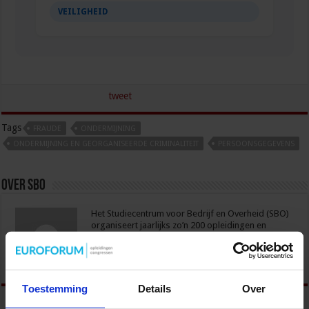
VEILIGHEID
tweet
Tags
FRAUDE
ONDERMIJNING
ONDERMIJNING EN GEORGANISEERDE CRIMINALITEIT
PERSOONSGEGEVENS
Over sbo
Het Studiecentrum voor Bedrijf en Overheid (SBO)
organiseert jaarlijks zo’n 200 opleidingen en
congressen over o.a. onderwijs, veiligheid, milieu
& RO, zorg, bouw & infra en overheid.
Toestemming
Details
Over