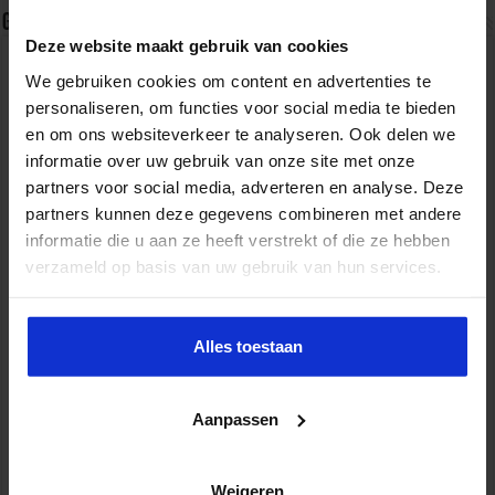
Gerelateerde Artikelen
Deze website maakt gebruik van cookies
We gebruiken cookies om content en advertenties te
personaliseren, om functies voor social media te bieden
en om ons websiteverkeer te analyseren. Ook delen we
informatie over uw gebruik van onze site met onze
partners voor social media, adverteren en analyse. Deze
partners kunnen deze gegevens combineren met andere
informatie die u aan ze heeft verstrekt of die ze hebben
verzameld op basis van uw gebruik van hun services.
Geactualiseerde handreiking helpt organisaties bij
effectief alcohol-, drugs- en medicijnbeleid
Alles toestaan
8 augustus 2026
Aanpassen
Weigeren