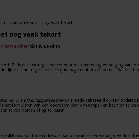
nen organisaties schiet nog vaak tekort
iet nog vaak tekort
n reactie achter
148 Bekeken
tekort. Zo is er te weinig aandacht voor de samenhang en borging van inte
de tijd en is het urgentiebesef bij management onvoldoende. Dat staat in
 zaken en ontwikkelingsperspectieven
is mede gebaseerd op een onderzoek 
s het formuleren van een doordacht plan van aanpak en het monitoren en
den te voorkomen of op te lossen.
 beschikken vervult ruim driekwart van de onderzochte doelgroep deze fun