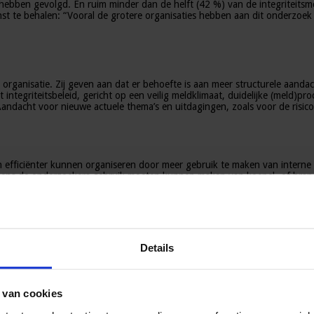
e hebben gevolgd. En ruim minder dan de helft (42 %) van de integriteits
winst te behalen: “Vooral de grotere organisaties hebben aan dit onderz
un organisatie. Zij geven aan dat er behoefte is aan meer structurele aan
ntegriteitsbeleid, gericht op een veilig meldklimaat, duidelijke (meld
Aandacht voor nieuwe actuele thema’s en uitdagingen, zoals voor de risic
 en efficiënter kunnen organiseren door meer gebruik te maken van interne
gens de onderzoekers gebruik moeten kunnen maken van koepel- of branc
 onderzoek heeft een (wettelijk verplichte) regeling voor het melden van
onderzochte organisaties heeft geen intern onderzoeksprotocol.
Details
 van cookies
ers het integriteitsbeleid binnen hun organisatie steviger verankeren. E