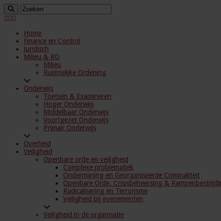
Home
Finance en Control
Juridisch
Milieu & RO
Milieu
Ruimtelijke Ordening
Onderwijs
Toetsen & Examineren
Hoger Onderwijs
Middelbaar Onderwijs
Voortgezet Onderwijs
Primair Onderwijs
Overheid
Veiligheid
Openbare orde en veiligheid
Complexe problematiek
Ondermijning en Georganiseerde Criminaliteit
Openbare Orde, Crisisbeheersing & Rampenbestrijdi
Radicalisering en Terrorisme
Veiligheid bij evenementen
Veiligheid in de organisatie