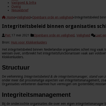
Vastgoed & Infra
Overig
Nieuwsbrief
Home
»
Veiligheid
»
Openbare orde en veiligheid
»
Integriteitsbeleid bin
Integriteitsbeleid binnen organisaties sch
Piet
17 mei 2021
Openbare orde en veiligheid
,
Veiligheid
Laat ee
Bron:
Huis voor Klokkenluiders
Het integriteitsbeleid binnen Nederlandse organisaties schiet nog vaak 
wensen over, ontbreekt het integriteitsfunctionarissen vaak aan voldoen
Klokkenluiders.
Structuur
De verkenning
Integriteitsbeleid & de integriteitsmanager, stand van
onder meer dat procesmatige aspecten van integriteitsmanagement, zoal
Organisaties verbeteren daarmee hun vermogen om (potentiële) misstan
Integriteitsmanagement
Bij de onderzochte organisaties die over een eigen integriteitsmanager