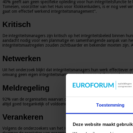
40% geeft aan geen specifieke opleiding voor hun integriteitsfunctie t
Tomesen, voorzitter van het Huis voor Klokkenluiders, is er nog veel 
gaat om effectief werkend integriteitsmanagement”.
Kritisch
De integriteitsmanagers zijn kritisch op het integriteitsbeleid binnen h
aandacht nodig voor een planmatige en samenhangende aanpak van het i
integriteitsmaatregelen zouden zichtbaarder en bekender moeten zijn. 
Netwerken
Uit het onderzoek blijkt dat integriteitsmanagers hun werk effectiever
omvang geen eigen integriteitsmanager aan kunnen stellen zouden vol
Meldregeling
92% van de organisaties waarvan de integriteitsmanager deelnam aan het
altijd goed toegankelijk of voldoende helder. Ongeveer één op de drie 
Toestemming
Verankeren
Deze website maakt gebruik
Volgens de onderzoekers van het Huis voor Klokkenluiders moeten werkgev