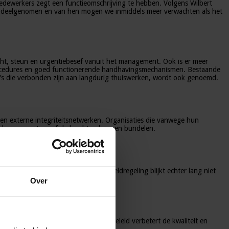
medewerkers zegt een functieomschrijving te hebben. Volgens Wilbert
oek deelgenomen en van hen mogen we inmiddels meer verwachten als het
dacht, steun en urgentiebesef vanuit het management. Ook is er meer
)procedures en goed functionerende handhavingsmechanismen. Bestaande
o’s die verbonden zijn aan langdurig thuiswerken, wordt ook genoemd.
 en externe integriteitsnetwerken. Organisaties die vanwege hun
heorganisaties, of de krachten kunnen bundelen.
 vermoedens van misstanden. Die meldregeling blijkt echter lang niet
Over
en goed functionerend integriteitsbeleid verbetert de kwaliteit en