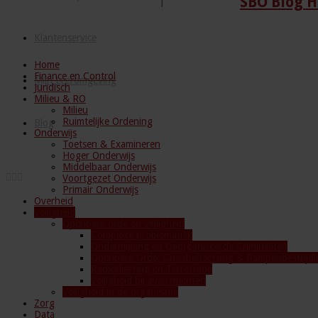
SBO Blog H
Klantenservice
Home
Finance en Control
Mijn Leeromgeving
Juridisch
Milieu & RO
Milieu
Ruimtelijke Ordening
Blog
Onderwijs
Toetsen & Examineren
Hoger Onderwijs
Middelbaar Onderwijs
Voortgezet Onderwijs
Primair Onderwijs
Overheid
Veiligheid
Openbare orde en veiligheid
Complexe problematiek
Ondermijning en Georganiseerde Criminaliteit
Openbare Orde, Crisisbeheersing & Rampenbestrijdi
Radicalisering en Terrorisme
Veiligheid bij evenementen
Veiligheid in de organisatie
Zorg
Data