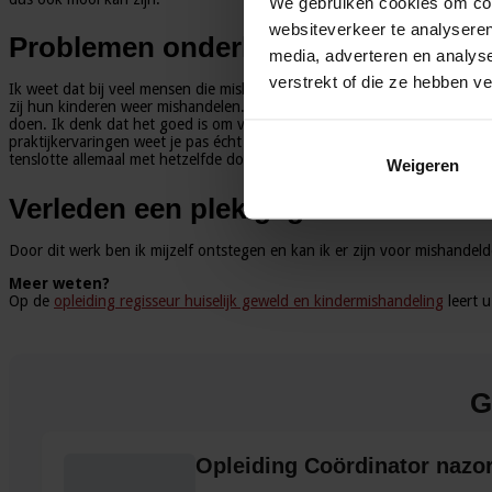
We gebruiken cookies om cont
websiteverkeer te analyseren
Problemen onderkennen
media, adverteren en analys
verstrekt of die ze hebben v
Ik weet dat bij veel mensen die mishandeld zijn hun herinneringen weer
zij hun kinderen weer mishandelen. Met onze stichting, die zich richt
doen. Ik denk dat het goed is om vanuit mijn eigen ervaring dit werk te
praktijkervaringen weet je pas écht wat die kinderen doormaken. Ook vin
tenslotte allemaal met hetzelfde doel bezig!
Weigeren
Verleden een plek gegeven
Door dit werk ben ik mijzelf ontstegen en kan ik er zijn voor mishandeld
Meer weten?
Op de
opleiding regisseur huiselijk geweld en kindermishandeling
leert 
G
Opleiding Coördinator nazo