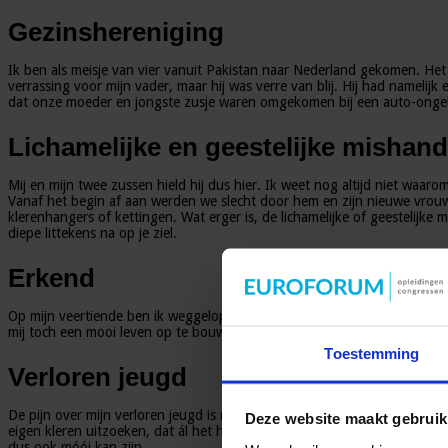
Gezinshereniging
Ik ben als meisje van vier vanuit Pakistan naar Nederland gekomen. Het
verrassing voor mijn vader, maar hij was verre van blij. Hij had nameli
dat onze moeder en jongste zusje waren omgekomen bij een auto-ongeluk
Lichamelijke en geestelijke mishand
Mij en mijn twee zussen hield hij dus hier. Ik weet nog altijd niet waar
Vanaf het begin af aan werden we slecht door hem en zijn nieuwe vrouw
klerenhangers of kettingen. Wat erger is, de lichamelijke of geestelijke m
diepe littekens na op je ziel.
Erkend
Op mijn veertiende ben ik weggelopen en in een kindertehuis terecht gek
mij toch een mooi leven op te bouwen. Als volwassene heb ik een rechts
Toestemming
Verloren jeugd
De pijn over mijn verloren jeugd is mijn leven lang bij me gebleven. Vo
Deze website maakt gebruik
eigen kleren uitzoeken, dat ál het huishouden moest doen. De vrijheid 
dus ook móói kan zijn.