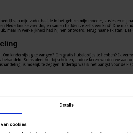
 bedrijf van mijn vader haalde in het geheim mijn moeder, zusjes en mij 
jk een Nederlandse vriendin, en samen hadden ze zelfs een kind! Drie maan
, maar in werkelijkheid had hij hen ontvoerd, terug naar Pakistan. Dat 
eling
om. Om kinderbijslag te vangen? Om gratis huissloofjes te hebben? Ik vermoe
 behandeld. Soms bleef het bij schelden, andere keren werden we aan on
ishandeling, is moeilijk te zeggen. Indertijd was ik het bangst voor de klap
omen. Daar heb ik tot mijn negentiende jaar gewoond, verstoken van conta
zaak tegen mijn vader en stiefmoeder aangespannen, die ik heb gewonnen.
Details
oral toen ik moeder werd kwamen er schrijnende herinneringen naar boven.
 van cookies
waar mijn kinderen in kunnen opgroeien is prachtig en gun ik hen met hee