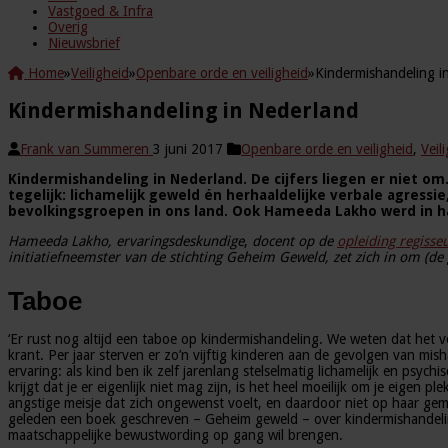
Vastgoed & Infra
Overig
Nieuwsbrief
Home
»
Veiligheid
»
Openbare orde en veiligheid
»
Kindermishandeling i
Kindermishandeling in Nederland
Frank van Summeren
3 juni 2017
Openbare orde en veiligheid
,
Veil
Kindermishandeling in Nederland. De cijfers liegen er niet om
tegelijk: lichamelijk geweld én herhaaldelijke verbale agress
bevolkingsgroepen in ons land. Ook Hameeda Lakho werd in haa
Hameeda Lakho, ervaringsdeskundige
,
docent op de
opleiding regisse
initiatiefneemster van de stichting Geheim Geweld, zet zich in om (d
Taboe
‘Er rust nog altijd een taboe op kindermishandeling. We weten dat het ve
krant. Per jaar sterven er zo’n vijftig kinderen aan de gevolgen van mis
ervaring: als kind ben ik zelf jarenlang stelselmatig lichamelijk en psyc
krijgt dat je er eigenlijk niet mag zijn, is het heel moeilijk om je eigen
angstige meisje dat zich ongewenst voelt, en daardoor niet op haar gema
geleden een boek geschreven – Geheim geweld – over kindermishandeling
maatschappelijke bewustwording op gang wil brengen.