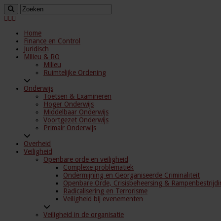
Home
Finance en Control
Juridisch
Milieu & RO
Milieu
Ruimtelijke Ordening
Onderwijs
Toetsen & Examineren
Hoger Onderwijs
Middelbaar Onderwijs
Voortgezet Onderwijs
Primair Onderwijs
Overheid
Veiligheid
Openbare orde en veiligheid
Complexe problematiek
Ondermijning en Georganiseerde Criminaliteit
Openbare Orde, Crisisbeheersing & Rampenbestrijdi
Radicalisering en Terrorisme
Veiligheid bij evenementen
Veiligheid in de organisatie