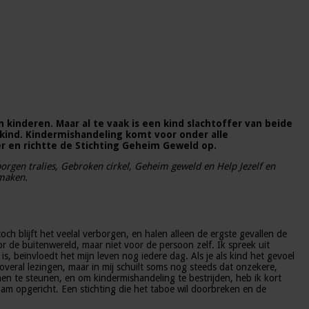
 kinderen. Maar al te vaak is een kind slachtoffer van beide
t kind. Kindermishandeling komt voor onder alle
r en richtte de Stichting Geheim Geweld op.
rgen tralies, Gebroken cirkel, Geheim geweld en Help Jezelf en
 maken.
ch blijft het veelal verborgen, en halen alleen de ergste gevallen de
or de buitenwereld, maar niet voor de persoon zelf. Ik spreek uit
is, beïnvloedt het mijn leven nog iedere dag. Als je als kind het gevoel
f overal lezingen, maar in mij schuilt soms nog steeds dat onzekere,
hen te steunen, en om kindermishandeling te bestrijden, heb ik kort
m opgericht. Een stichting die het taboe wil doorbreken en de