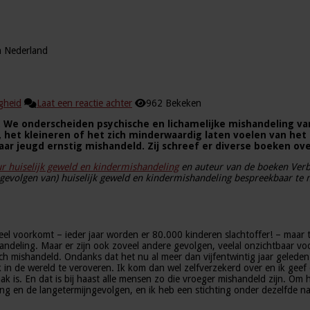
n Nederland
igheid
Laat een reactie achter
962 Bekeken
. We onderscheiden psychische en lichamelijke mishandeling van
ie, het kleineren of het zich minderwaardig laten voelen van he
r jeugd ernstig mishandeld. Zij schreef er diverse boeken ove
ur huiselijk geweld en kindermishandeling
en auteur van de boeken Verbo
e gevolgen van) huiselijk geweld en kindermishandeling bespreekbaar te
el voorkomt – ieder jaar worden er 80.000 kinderen slachtoffer! – maar to
handeling. Maar er zijn ook zoveel andere gevolgen, veelal onzichtbaar vo
hisch mishandeld. Ondanks dat het nu al meer dan vijfentwintig jaar geleden 
 plek in de wereld te veroveren. Ik kom dan wel zelfverzekerd over en ik gee
k is. En dat is bij haast alle mensen zo die vroeger mishandeld zijn. Om 
 en de langetermijngevolgen, en ik heb een stichting onder dezelfde naa