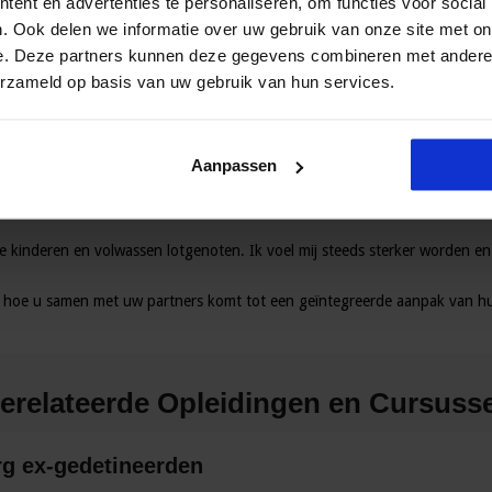
ent en advertenties te personaliseren, om functies voor social
. Ook delen we informatie over uw gebruik van onze site met on
e. Deze partners kunnen deze gegevens combineren met andere i
erzameld op basis van uw gebruik van hun services.
 sterk naar boven komen als ze zelf vader of moeder worden. En als zij h
 op autochtonen maar ook op allochtonen, wil ik eraan bijdragen dat me
 doen. De meeste instanties die zich met kindermishandeling bezig houden 
d ik het jammer dat er nog zo weinig wordt samengewerkt door de verschill
Aanpassen
e kinderen en volwassen lotgenoten. Ik voel mij steeds sterker worden en i
u hoe u samen met uw partners komt tot een geïntegreerde aanpak van hu
erelateerde Opleidingen en Cursuss
rg ex-gedetineerden