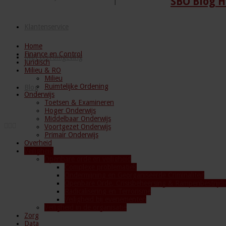
SBO Blog H
Klantenservice
Home
Finance en Control
Mijn Leeromgeving
Juridisch
Milieu & RO
Milieu
Ruimtelijke Ordening
Blog
Onderwijs
Toetsen & Examineren
Hoger Onderwijs
Middelbaar Onderwijs
Voortgezet Onderwijs
Primair Onderwijs
Overheid
Veiligheid
Openbare orde en veiligheid
Complexe problematiek
Ondermijning en Georganiseerde Criminaliteit
Openbare Orde, Crisisbeheersing & Rampenbestrijdi
Radicalisering en Terrorisme
Veiligheid bij evenementen
Veiligheid in de organisatie
Zorg
Data