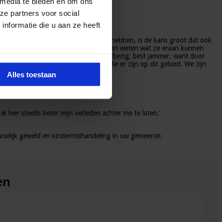
 media te bieden en om ons
ze partners voor social
nformatie die u aan ze heeft
un eigen verleden niet goed verwerkt hebben, is de kans groot dat ook
nsen hun eigen problemen onderkennen en weten wat ze eraan kunnen
zijn mijn inziens teveel beleidsmatig bezig; best jammer, want door
ende organisaties en instellingen die er zijn op dit gebied. We zijn
Alles toestaan
k leer steeds beter mijn verleden achter me te laten.’
iselijk geweld en kindermishandeling in uw gemeente.
en