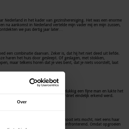
naar Nederland in het kader van gezinshereniging. Het was een enorme
den na aankomst in Nederland vertelde mijn vader mij en mijn zussen,
ontdekten we pas dertig jaar later…
d een combinatie daarvan. Zeker is, dat hij het niet deed uit liefde.
ze haren het huis door gesleept. Of geslagen, met stokken,
pen, maar telkens horen dat je vies bent, dat je niets voorstelt, laat
ct met mijn familie. Later trof ik gelukkig een fijne man en lukte het
 Dat gaf me het gevoel dat mijn verdriet eindelijk erkend werd.
Over
 Ik zag weer het meisje voor me dat nooit iets mocht, niet eens haar
l mijn hart, maar het is voor mij wel confronterend. Omdat opgroeien