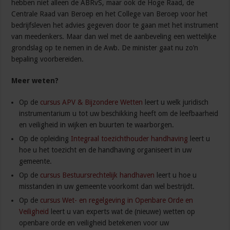
hebben niet alleen de ABRvS, maar ook de Hoge Raad, de
Centrale Raad van Beroep en het College van Beroep voor het
bedrijfsleven het advies gegeven door te gaan met het instrument
van meedenkers. Maar dan wel met de aanbeveling een wettelijke
grondslag op te nemen in de Awb. De minister gaat nu zo’n
bepaling voorbereiden.
Meer weten?
Op de
cursus APV & Bijzondere Wetten
leert u welk juridisch
instrumentarium u tot uw beschikking heeft om de leefbaarheid
en veiligheid in wijken en buurten te waarborgen.
Op de opleiding
Integraal toezichthouder handhaving
leert u
hoe u het toezicht en de handhaving organiseert in uw
gemeente.
Op de
cursus Bestuursrechtelijk handhaven
leert u hoe u
misstanden in uw gemeente voorkomt dan wel bestrijdt.
Op de
cursus Wet- en regelgeving in Openbare Orde en
Veiligheid
leert u van experts wat de (nieuwe) wetten op
openbare orde en veiligheid betekenen voor uw