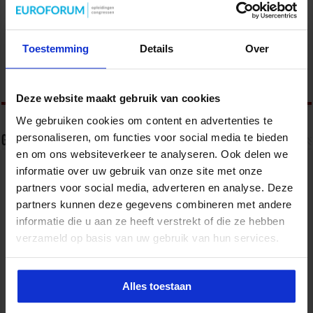
Kabinet werkt aan verbetering aanpak van geweld
tegen vrouwen, huiselijk geweld en
Toestemming
Details
Over
kindermishandeling
6 juli 2026
Deze website maakt gebruik van cookies
We gebruiken cookies om content en advertenties te
personaliseren, om functies voor social media te bieden
Geef een reactie
en om ons websiteverkeer te analyseren. Ook delen we
Je e-mailadres wordt niet gepubliceerd.
Vereiste velden zijn
informatie over uw gebruik van onze site met onze
gemarkeerd met
*
partners voor social media, adverteren en analyse. Deze
Reactie
*
partners kunnen deze gegevens combineren met andere
informatie die u aan ze heeft verstrekt of die ze hebben
verzameld op basis van uw gebruik van hun services.
Alles toestaan