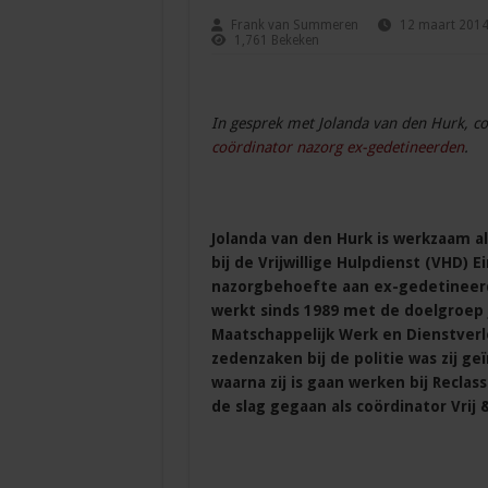
Frank van Summeren
12 maart 201
1,761 Bekeken
In gesprek met Jolanda van den Hurk, co
coördinator nazorg ex-gedetineerden
.
Jolanda van den Hurk is werkzaam al
bij de Vrijwillige Hulpdienst (VHD) 
nazorgbehoefte aan ex-gedetineerde
werkt sinds 1989 met de doelgroep 
Maatschappelijk Werk en Dienstverl
zedenzaken bij de politie was zij ge
waarna zij is gaan werken bij Reclass
de slag gegaan als coördinator Vrij 