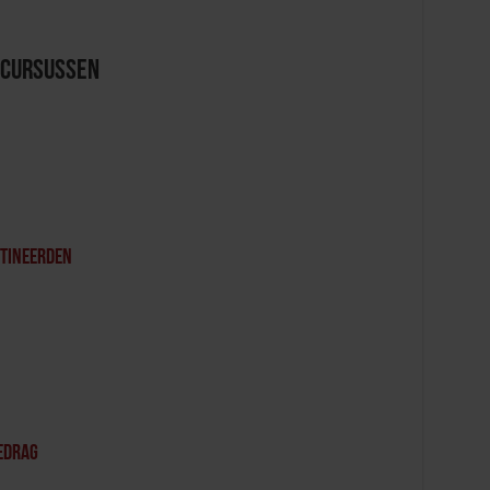
 Cursussen
etineerden
edrag