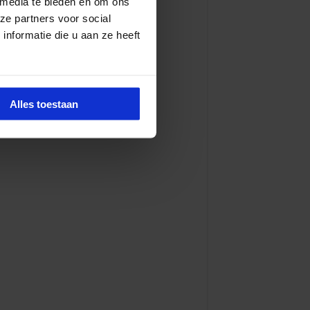
 media te bieden en om ons
ze partners voor social
nformatie die u aan ze heeft
Alles toestaan