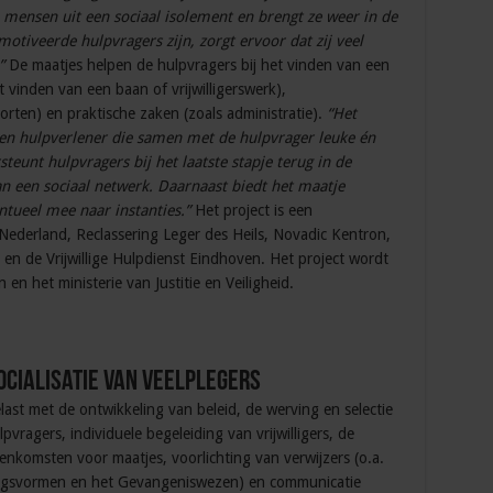
ze mensen uit een sociaal isolement en brengt ze weer in de
motiveerde hulpvragers zijn, zorgt ervoor dat zij veel
.”
De maatjes helpen de hulpvragers bij het vinden van een
t vinden van een baan of vrijwilligerswerk),
orten) en praktische zaken (zoals administratie).
“Het
een hulpverlener die samen met de hulpvrager leuke én
teunt hulpvragers bij het laatste stapje terug in de
 een sociaal netwerk. Daarnaast biedt het maatje
ntueel mee naar instanties.”
Het project is een
ederland, Reclassering Leger des Heils, Novadic Kentron,
 en de Vrijwillige Hulpdienst Eindhoven. Het project wordt
n het ministerie van Justitie en Veiligheid.
ocialisatie van veelplegers
elast met de ontwikkeling van beleid, de werving en selectie
pvragers, individuele begeleiding van vrijwilligers, de
jeenkomsten voor maatjes, voorlichting van verwijzers (o.a.
dingsvormen en het Gevangeniswezen) en communicatie