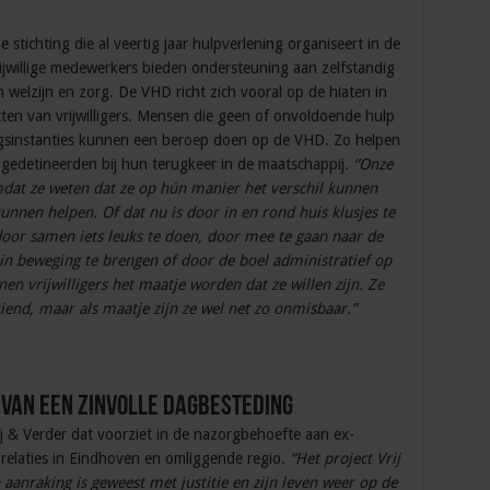
 stichting die al veertig jaar hulpverlening organiseert in de
jwillige medewerkers bieden ondersteuning aan zelfstandig
elzijn en zorg. De VHD richt zich vooral op de hiaten in
en van vrijwilligers. Mensen die geen of onvoldoende hulp
ingsinstanties kunnen een beroep doen op de VHD. Zo helpen
 ex-gedetineerden bij hun terugkeer in de maatschappij.
“Onze
mdat ze weten dat ze op hún manier het verschil kunnen
nen helpen. Of dat nu is door in en rond huis klusjes te
door samen iets leuks te doen, door mee te gaan naar de
k in beweging te brengen of door de boel administratief op
n vrijwilligers het maatje worden dat ze willen zijn. Ze
riend, maar als maatje zijn ze wel net zo onmisbaar.”
 van een zinvolle dagbesteding
ij & Verder dat voorziet in de nazorgbehoefte aan ex-
relaties in Eindhoven en omliggende regio.
“Het project Vrij
 aanraking is geweest met justitie en zijn leven weer op de