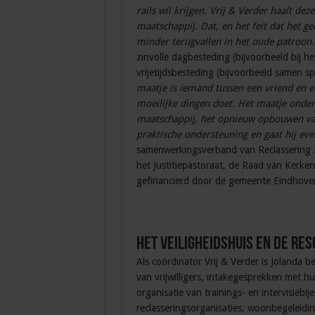
rails wil krijgen. Vrij & Verder haalt de
maatschappij. Dat, en het feit dat het ge
minder terugvallen in het oude patroon
zinvolle dagbesteding (bijvoorbeeld bij he
vrijetijdsbesteding (bijvoorbeeld samen sp
maatje is iemand tussen een vriend en 
moeilijke dingen doet. Het maatje onders
maatschappij, het opnieuw opbouwen van
praktische ondersteuning en gaat hij eve
samenwerkingsverband van Reclassering N
het Justitiepastoraat, de Raad van Kerken
gefinancierd door de gemeente Eindhoven e
Het Veiligheidshuis en de res
Als coördinator Vrij & Verder is Jolanda b
van vrijwilligers, intakegesprekken met hul
organisatie van trainings- en intervisiebi
reclasseringsorganisaties, woonbegelei