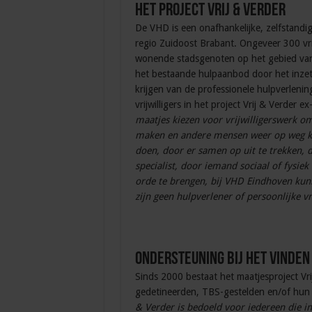
Het project Vrij & Verder
De VHD is een onafhankelijke, zelfstandige
regio Zuidoost Brabant. Ongeveer 300 vri
wonende stadsgenoten op het gebied van w
het bestaande hulpaanbod door het inzett
krijgen van de professionele hulpverlen
vrijwilligers in het project Vrij & Verder
maatjes kiezen voor vrijwilligerswerk o
maken en andere mensen weer op weg kun
doen, door er samen op uit te trekken, 
specialist, door iemand sociaal of fysie
orde te brengen, bij VHD Eindhoven kunne
zijn geen hulpverlener of persoonlijke v
Ondersteuning bij het vinden
Sinds 2000 bestaat het maatjesproject Vr
gedetineerden, TBS-gestelden en/of hun 
& Verder is bedoeld voor iedereen die in