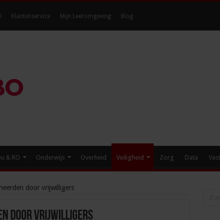
O
Klantenservice
Mijn Leeromgeving
Blog
eu & RO
Onderwijs
Overheid
Veiligheid
Zorg
Data
Vas
eerden door vrijwilligers
n door vrijwilligers