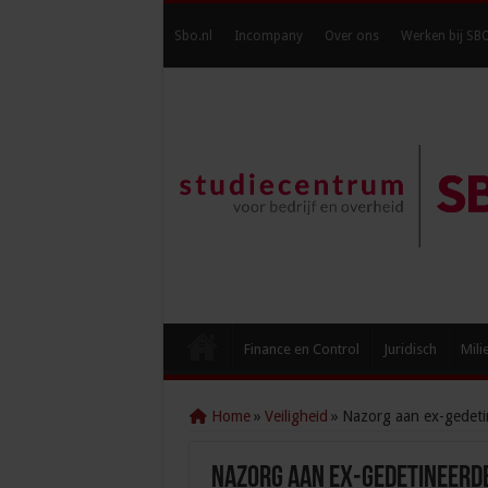
Sbo.nl
Incompany
Over ons
Werken bij SB
Finance en Control
Juridisch
Mili
Home
»
Veiligheid
»
Nazorg aan ex-gedetin
Nazorg aan ex-gedetineerde