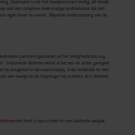
ng. Daarnaast is ook het maatjescontact eindig, dit terwijl
oep met een complexe meervoudige problematiek die niet
r hun eigen leven te voeren. Blijvende ondersteuning van de
 betrokken partnerorganisaties uit het Veiligheidshuis nog
n”. Gedurende detentie wordt al het een en ander geregeld
 hij terugkeert in de maatschappij, zoals onderdak en een
sen een maatje en de hulpvrager bij voorkeur al in detentie
edetineerden
leert u hoe u komt tot een sluitende aanpak