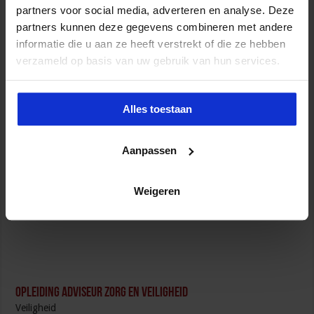
partners voor social media, adverteren en analyse. Deze
partners kunnen deze gegevens combineren met andere
Opleiding Personen met onbegrepen gedrag
informatie die u aan ze heeft verstrekt of die ze hebben
Veiligheid
verzameld op basis van uw gebruik van hun services.
Alles toestaan
Aanpassen
Opleiding Sociale Veiligheid in de Organisatie
Veiligheid
Weigeren
Opleiding Adviseur zorg en veiligheid
Veiligheid