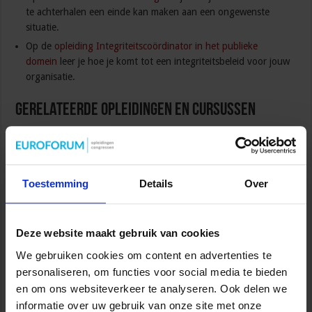
te achterhalen een einde kan maken aan een ongewenste
situatie.
Op de
opleiding Integriteitscoördinator in het publieke
domein
leer je hoe je komt tot een integriteitsbeleid voor jouw
organisatie.
Gerelateerde Opleidingen en Cursussen
Toestemming
Details
Over
Opleiding Coördinator nazorg ex-gedetineerden
Deze website maakt gebruik van cookies
Veiligheid
We gebruiken cookies om content en advertenties te
personaliseren, om functies voor social media te bieden
en om ons websiteverkeer te analyseren. Ook delen we
informatie over uw gebruik van onze site met onze