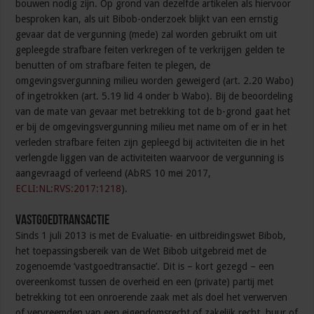
bouwen nodig zijn. Op grond van dezelfde artikelen als hiervoor
besproken kan, als uit Bibob-onderzoek blijkt van een ernstig
gevaar dat de vergunning (mede) zal worden gebruikt om uit
gepleegde strafbare feiten verkregen of te verkrijgen gelden te
benutten of om strafbare feiten te plegen, de
omgevingsvergunning milieu worden geweigerd (art. 2.20 Wabo)
of ingetrokken (art. 5.19 lid 4 onder b Wabo). Bij de beoordeling
van de mate van gevaar met betrekking tot de b-grond gaat het
er bij de omgevingsvergunning milieu met name om of er in het
verleden strafbare feiten zijn gepleegd bij activiteiten die in het
verlengde liggen van de activiteiten waarvoor de vergunning is
aangevraagd of verleend (AbRS 10 mei 2017,
ECLI:NL:RVS:2017:1218
).
Vastgoedtransactie
Sinds 1 juli 2013 is met de Evaluatie- en uitbreidingswet Bibob,
het toepassingsbereik van de Wet Bibob uitgebreid met de
zogenoemde ‘vastgoedtransactie’. Dit is – kort gezegd – een
overeenkomst tussen de overheid en een (private) partij met
betrekking tot een onroerende zaak met als doel het verwerven
of vervreemden van een eigendomsrecht of zakelijk recht, huur of