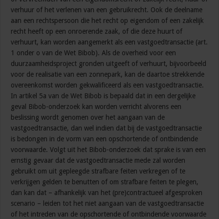
verhuur of het verlenen van een gebruikrecht. Ook de deelname
aan een rechtspersoon die het recht op eigendom of een zakelijk
recht heeft op een onroerende zaak, of die deze huurt of
verhuurt, kan worden aangemerkt als een vastgoedtransactie (art.
1 onder o van de Wet Bibob). Als de overheid voor een
duurzaamheidsproject gronden uitgeeft of verhuurt, bijvoorbeeld
voor de realisatie van een zonnepark, kan de daartoe strekkende
overeenkomst worden gekwalificeerd als een vastgoedtransactie.
In artikel 5a van de Wet Bibob is bepaald dat in een dergelijke
geval Bibob-onderzoek kan worden verricht alvorens een
beslissing wordt genomen over het aangaan van de
vastgoedtransactie, dan wel indien dat bij de vastgoedtransactie
is bedongen in de vorm van een opschortende of ontbindende
voorwaarde. Volgt uit het Bibob-onderzoek dat sprake is van een
ernstig gevaar dat de vastgoedtransactie mede zal worden
gebruikt om uit gepleegde strafbare feiten verkregen of te
verkrijgen gelden te benutten of om strafbare feiten te plegen,
dan kan dat – afhankelijk van het (pre)contractueel afgesproken
scenario – leiden tot het niet aangaan van de vastgoedtransactie
of het intreden van de opschortende of ontbindende voorwaarde