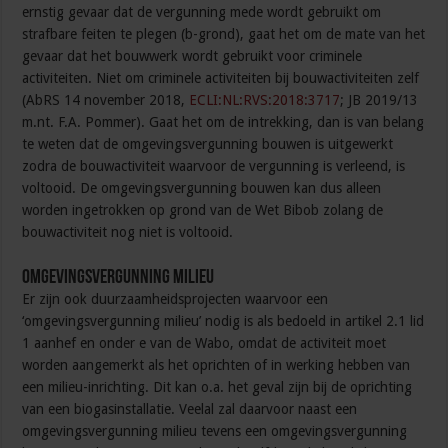
ernstig gevaar dat de vergunning mede wordt gebruikt om
strafbare feiten te plegen (b-grond), gaat het om de mate van het
gevaar dat het bouwwerk wordt gebruikt voor criminele
activiteiten. Niet om criminele activiteiten bij bouwactiviteiten zelf
(AbRS 14 november 2018,
ECLI:NL:RVS:2018:3717
; JB 2019/13
m.nt. F.A. Pommer). Gaat het om de intrekking, dan is van belang
te weten dat de omgevingsvergunning bouwen is uitgewerkt
zodra de bouwactiviteit waarvoor de vergunning is verleend, is
voltooid. De omgevingsvergunning bouwen kan dus alleen
worden ingetrokken op grond van de Wet Bibob zolang de
bouwactiviteit nog niet is voltooid.
Omgevingsvergunning milieu
Er zijn ook duurzaamheidsprojecten waarvoor een
‘omgevingsvergunning milieu’ nodig is als bedoeld in artikel 2.1 lid
1 aanhef en onder e van de Wabo, omdat de activiteit moet
worden aangemerkt als het oprichten of in werking hebben van
een milieu-inrichting. Dit kan o.a. het geval zijn bij de oprichting
van een biogasinstallatie. Veelal zal daarvoor naast een
omgevingsvergunning milieu tevens een omgevingsvergunning