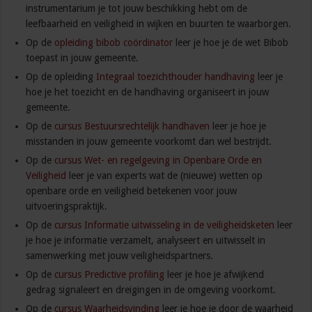
instrumentarium je tot jouw beschikking hebt om de
leefbaarheid en veiligheid in wijken en buurten te waarborgen.
Op de
opleiding bibob coördinator
leer je hoe je de wet Bibob
toepast in jouw gemeente.
Op de opleiding
Integraal toezichthouder handhaving
leer je
hoe je het toezicht en de handhaving organiseert in jouw
gemeente.
Op de
cursus Bestuursrechtelijk handhaven
leer je hoe je
misstanden in jouw gemeente voorkomt dan wel bestrijdt.
Op de
cursus Wet- en regelgeving in Openbare Orde en
Veiligheid
leer je van experts wat de (nieuwe) wetten op
openbare orde en veiligheid betekenen voor jouw
uitvoeringspraktijk.
Op de
cursus Informatie uitwisseling in de veiligheidsketen
leer
je hoe je informatie verzamelt, analyseert en uitwisselt in
samenwerking met jouw veiligheidspartners.
Op de
cursus Predictive profiling
leer je hoe je afwijkend
gedrag signaleert en dreigingen in de omgeving voorkomt.
Op de
cursus Waarheidsvinding
leer je hoe je door de waarheid