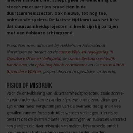
nieuwe markten. Het schept geen verwondering dat
steeds meer partijen brood zien in de
duurzaamheidssector. Ook nieuwe, tot nog toe,
onbekende spelers. De laatste tijd komt aan het licht
dat duurzaamheidsprojecten in beeld zijn bij partijen
met een dubieuze achtergrond.
Franc Pommer, advocaat bij Hekkelman Advocaten &
Notarissen en docent op de
cursus Wet- en regelgeving in
Openbare Orde en Veiligheid,
de
cursus Bestuursrechtelijk
handhaven
, de
opleiding bibob coördinator
en de
cursus APV &
Bijzondere Wetten
, gespecialiseerd in openbare- orderecht.
Risico op misbruik
Voor de ontwikkeling van duurzaamheidsprojecten, zoals zonne-
en windmolenparken en andere ‘groene energievoorzieningen’,
zijn onder meer vergunningen van de overheid nodig en in veel
gevallen kunnen forse subsidies worden verkregen. Het risico
bestaat dat de overheid deze vergunningen en subsidies verstrekt
aan partijen die daar misbruik van maken, bijvoorbeeld omdat
hiermee met strafbare feiten verkregen gelden worden