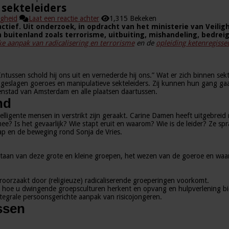
 sekteleiders
igheid
Laat een reactie achter
1,315 Bekeken
ief. Uit onderzoek, in opdracht van het ministerie van Veilighe
buitenland zoals terrorisme, uitbuiting, mishandeling, bedrei
ke aanpak van radicalisering en terrorisme
en de
opleiding ketenregisse
tussen schold hij ons uit en vernederde hij ons.” Wat er zich binnen se
eslagen goeroes en manipulatieve sekteleiders. Zij kunnen hun gang gaa
nenstad van Amsterdam en alle plaatsen daartussen.
nd
lligente mensen in verstrikt zijn geraakt. Carine Damen heeft uitgebreid
 Is het gevaarlijk? Wie stapt eruit en waarom? Wie is de leider? Ze spra
p en de beweging rond Sonja de Vries.
ntstaan van deze grote en kleine groepen, het wezen van de goeroe en 
roorzaakt door (religieuze) radicaliserende groeperingen voorkomt.
u hoe u dwingende groepsculturen herkent en opvang en hulpverlening bi
tegrale persoonsgerichte aanpak van risicojongeren.
ssen