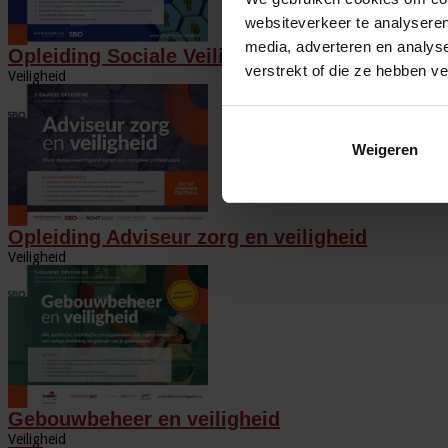
websiteverkeer te analyseren
media, adverteren en analys
Opleiding Sociale Veiligheid in de Organisatie
verstrekt of die ze hebben v
Veiligheid
Weigeren
Opleiding Adviseur zorg en veiligheid
Veiligheid
Gebouwbeheer en veiligheid
Veiligheid