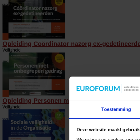
Opleiding Coördinator nazorg ex-gedetineerd
Veiligheid
Opleiding Personen met onbegrepen gedrag
Veiligheid
Toestemming
Deze website maakt gebruik
We gebruiken cookies om cont