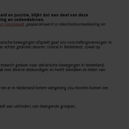
id en Justitie, blijkt dat een deel van deze
ging en zedendelicten.
ur risicojeugd
, gespecialiseerd in identiteitsontwikkeling en
ktarische bewegingen afspeelt gaat ons voorstellingsvermogen te
n achter gesloten deuren. Overal in Nederland: zowel op
 research gedaan naar sektarische bewegingen in Nederland.
k met diverse deskundigen en heeft tientallen ex-leden van
waarom er in Nederland betere wetgeving zou moeten komen om
edt aan uittreders van dwingende groepen.