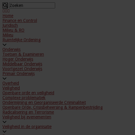
Home
Finance en Control
Juridisch
Milieu & RO
Milieu
Ruimtelijke Ordening
Onderwijs
Toetsen & Examineren
Hoger Onderwijs
Middelbaar Onderwijs
Voortgezet Onderwijs
Primair Onderwijs
Overheid
Veiligheid
Openbare orde en veiligheid
Complexe problematiek
Ondermijning en Georganiseerde Criminaliteit
Openbare Orde, Crisisbeheersing & Rampenbestrijding
Radicalisering en Terrorisme
Veiligheid bij evenementen
Veiligheid in de organisatie