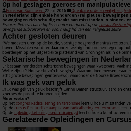
Op hol geslagen goeroes en manipulatieve
Frank van Summeren
22 juli 2016
Openbare orde en veiligheid
,
Veil
In Nederland zijn enkele honderden (religieuze) bewegingen act
bewegingen zich schuldig maakt aan misstanden in binnen- en 
Frances Peters, coach bij Freechoice en docent op de
cursus Bestuurlij
dwingende subculturen en voormalig lid van een religieuze sekte.
Achter gesloten deuren
“We moesten uren op de koude, vochtige bosgrond mantra’s reciteren. In
boven. Misschien wordt er daarom zo weinig ondernomen tegen op hol g
boerderijen op het uitgestrekte platteland van Groningen als in de bin
Sektarische bewegingen in Nederla
Er bestaan honderden sektarische bewegingen waar kwetsbare, vaak inte
Welke zijn er? Hoe werkt zo’n beweging? Waarom doen mensen eraan mee?
acht grote bewegingen geïnterviewd, waaronder de Noorse Broederscha
Ik was gek van geluk
In Ik was gek van geluk beschrijft Carine Damen structuur, aard en o
goeroes de pas af te kunnen snijden.
Meer weten?
Op het
congres Radicalisering en terrorisme
leert u hoe u misstanden ve
Op de
cursus Bestuurlijke aanpak van radicalisering en terrorisme
leert 
Op de
opleiding ketenregisseur risicojeugd
leert u hoe u komt tot een in
Gerelateerde Opleidingen en Cursu