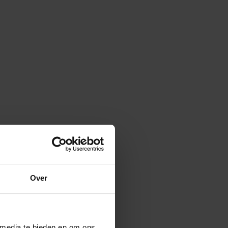
Over
 media te bieden en om ons