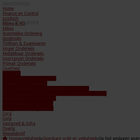
Klantenservice
Home
Finance en Control
Juridisch
Mijn Leeromgeving
Milieu & RO
Milieu
Ruimtelijke Ordening
Onderwijs
Blog
Toetsen & Examineren
Hoger Onderwijs
Middelbaar Onderwijs
Voortgezet Onderwijs
Primair Onderwijs
Overheid
Veiligheid
Openbare orde en veiligheid
Complexe problematiek
Ondermijning en Georganiseerde Criminaliteit
Openbare Orde, Crisisbeheersing & Rampenbestrijding
Radicalisering en Terrorisme
Veiligheid bij evenementen
Veiligheid in de organisatie
Zorg
Data
Vastgoed & Infra
Overig
Nieuwsbrief
Home
»
Veiligheid
»
Openbare orde en veiligheid
»
Op hol geslagen goero