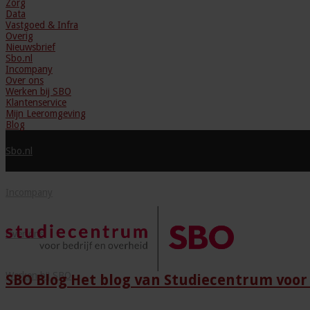
Zorg
Data
Vastgoed & Infra
Overig
Nieuwsbrief
Sbo.nl
Incompany
Over ons
Werken bij SBO
Klantenservice
Mijn Leeromgeving
Blog
Sbo.nl
Incompany
Over ons
Werken bij SBO
SBO Blog Het blog van Studiecentrum voor 