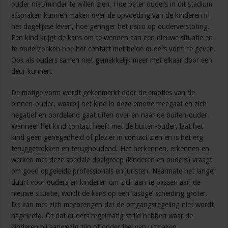
ouder niet/minder te willen zien. Hoe beter ouders in dit stadium
afspraken kunnen maken over de opvoeding van de kinderen in
het dagelijkse leven, hoe geringer het risico op ouderverstoting.
Een kind krijgt de kans om te wennen aan een nieuwe situatie en
te onderzoeken hoe het contact met beide ouders vorm te geven.
Ook als ouders samen niet gemakkelijk meer met elkaar door een
deur kunnen.
De matige vorm wordt gekenmerkt door de emoties van de
binnen-ouder, waarbij het kind in deze emotie meegaat en zich
negatief en oordelend gaat uiten over en naar de buiten-ouder.
Wanneer het kind contact heeft met de buiten-ouder, laat het
kind geen genegenheid of plezier in contact zien en is het erg
teruggetrokken en terughoudend. Het herkennen, erkennen en
werken met deze speciale doelgroep (kinderen en ouders) vraagt
om goed opgeleide professionals en juristen. Naarmate het langer
duurt voor ouders en kinderen om zich aan te passen aan de
nieuwe situatie, wordt de kans op een ‘lastige’ scheiding groter.
Dit kan met zich meebrengen dat de omgangsregeling niet wordt
nageleefd. Of dat ouders regelmatig strijd hebben waar de
kinderen bij aanwezig zijn of onderdeel van uitmaken.