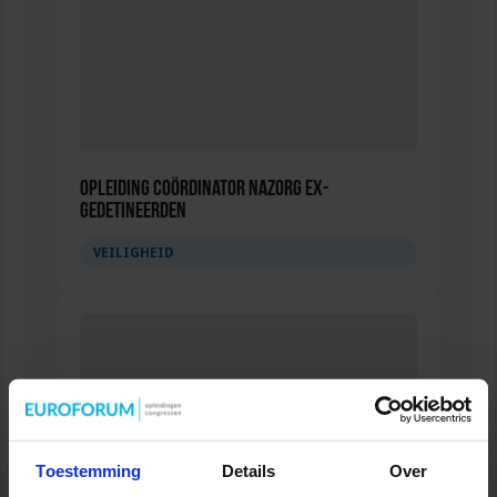
Opleiding Coördinator nazorg ex-
gedetineerden
VEILIGHEID
Toestemming
Details
Over