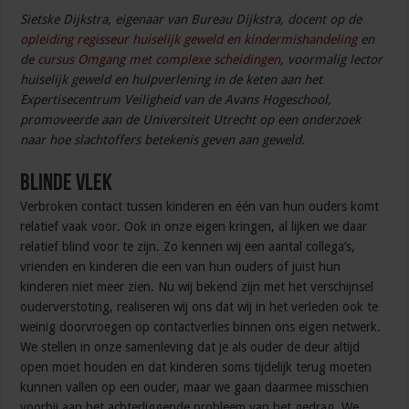
Sietske Dijkstra, eigenaar van Bureau Dijkstra, docent op de
opleiding regisseur huiselijk geweld en kindermishandeling
en
de
cursus Omgang met complexe scheidingen
, voormalig lector
huiselijk geweld en hulpverlening in de keten aan het
Expertisecentrum Veiligheid van de Avans Hogeschool,
promoveerde aan de Universiteit Utrecht op een onderzoek
naar hoe slachtoffers betekenis geven aan geweld.
Blinde vlek
Verbroken contact tussen kinderen en één van hun ouders komt
relatief vaak voor. Ook in onze eigen kringen, al lijken we daar
relatief blind voor te zijn. Zo kennen wij een aantal collega’s,
vrienden en kinderen die een van hun ouders of juist hun
kinderen niet meer zien. Nu wij bekend zijn met het verschijnsel
ouderverstoting, realiseren wij ons dat wij in het verleden ook te
weinig doorvroegen op contactverlies binnen ons eigen netwerk.
We stellen in onze samenleving dat je als ouder de deur altijd
open moet houden en dat kinderen soms tijdelijk terug moeten
kunnen vallen op een ouder, maar we gaan daarmee misschien
voorbij aan het achterliggende probleem van het gedrag. We