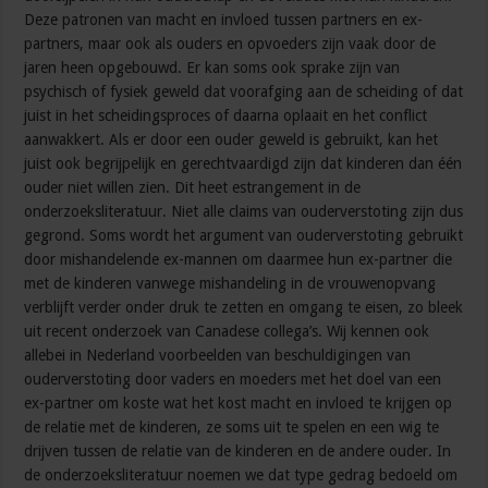
Deze patronen van macht en invloed tussen partners en ex-
partners, maar ook als ouders en opvoeders zijn vaak door de
jaren heen opgebouwd. Er kan soms ook sprake zijn van
psychisch of fysiek geweld dat voorafging aan de scheiding of dat
juist in het scheidingsproces of daarna oplaait en het conflict
aanwakkert. Als er door een ouder geweld is gebruikt, kan het
juist ook begrijpelijk en gerechtvaardigd zijn dat kinderen dan één
ouder niet willen zien. Dit heet estrangement in de
onderzoeksliteratuur. Niet alle claims van ouderverstoting zijn dus
gegrond. Soms wordt het argument van ouderverstoting gebruikt
door mishandelende ex-mannen om daarmee hun ex-partner die
met de kinderen vanwege mishandeling in de vrouwenopvang
verblijft verder onder druk te zetten en omgang te eisen, zo bleek
uit recent onderzoek van Canadese collega’s. Wij kennen ook
allebei in Nederland voorbeelden van beschuldigingen van
ouderverstoting door vaders en moeders met het doel van een
ex-partner om koste wat het kost macht en invloed te krijgen op
de relatie met de kinderen, ze soms uit te spelen en een wig te
drijven tussen de relatie van de kinderen en de andere ouder. In
de onderzoeksliteratuur noemen we dat type gedrag bedoeld om