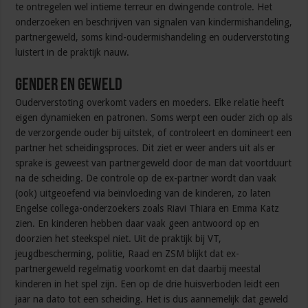
te ontregelen wel intieme terreur en dwingende controle. Het
onderzoeken en beschrijven van signalen van kindermishandeling,
partnergeweld, soms kind-oudermishandeling en ouderverstoting
luistert in de praktijk nauw.
Gender en geweld
Ouderverstoting overkomt vaders en moeders. Elke relatie heeft
eigen dynamieken en patronen. Soms werpt een ouder zich op als
de verzorgende ouder bij uitstek, of controleert en domineert een
partner het scheidingsproces. Dit ziet er weer anders uit als er
sprake is geweest van partnergeweld door de man dat voortduurt
na de scheiding. De controle op de ex-partner wordt dan vaak
(ook) uitgeoefend via beïnvloeding van de kinderen, zo laten
Engelse collega-onderzoekers zoals Riavi Thiara en Emma Katz
zien. En kinderen hebben daar vaak geen antwoord op en
doorzien het steekspel niet. Uit de praktijk bij VT,
jeugdbescherming, politie, Raad en ZSM blijkt dat ex-
partnergeweld regelmatig voorkomt en dat daarbij meestal
kinderen in het spel zijn. Een op de drie huisverboden leidt een
jaar na dato tot een scheiding. Het is dus aannemelijk dat geweld