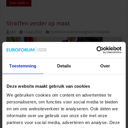
Lees verder »
Straffen verder op maat
sbo
14 juli 2023
Openbare orde en veiligheid
,
Veiligheid
Toestemming
Details
Over
Deze website maakt gebruik van cookies
We gebruiken cookies om content en advertenties te
personaliseren, om functies voor social media te bieden
Er kan passender en persoonsgerichter gestraft worden. Dat blijkt
en om ons websiteverkeer te analyseren. Ook delen we
uit een verkenning die minister Franc Weerwind voor
informatie over uw gebruik van onze site met onze
Rechtsbescherming heeft gedaan naar het huidige sanctiestelsel.
Elk delict en elke crimineel is anders. Daarom is het belangrijk dat
partners voor social media, adverteren en analyse. Deze