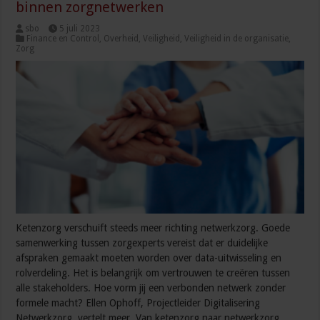
binnen zorgnetwerken
sbo
5 juli 2023
Finance en Control
,
Overheid
,
Veiligheid
,
Veiligheid in de organisatie
,
Zorg
Ketenzorg verschuift steeds meer richting netwerkzorg. Goede
samenwerking tussen zorgexperts vereist dat er duidelijke
afspraken gemaakt moeten worden over data-uitwisseling en
rolverdeling. Het is belangrijk om vertrouwen te creëren tussen
alle stakeholders. Hoe vorm jij een verbonden netwerk zonder
formele macht? Ellen Ophoff, Projectleider Digitalisering
Netwerkzorg, vertelt meer. Van ketenzorg naar netwerkzorg