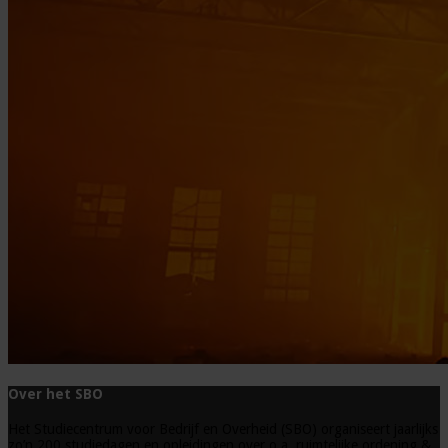
Over het SBO
Het Studiecentrum voor Bedrijf en Overheid (SBO) organiseert jaarlijks
zo’n 200 studiedagen en opleidingen over o.a. ruimtelijke ordening &