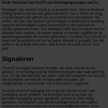
biedt Securitas het hoofd aan beveiligingsvragen van nu.
‘Beveiligers zijn reactief, totdat je ze proactief inzet.’ Deze prikkelende
stelling speelt in op een veel gehoorde klacht. Het is echter de vraag
of je beveiligers een gebrek aan proactiviteit kunt aanrekenen. ‘Wij
vinden van niet. Het systeem van beveiligen in Nederland is dusdanig
ingericht dat beveiligers vrijwel automatisch in een reactieve rol
worden gemanoeuvreerd. Hun werkwijze heeft alles te maken met het
klassieke risico denken, de manier waarop ze worden opgeleid en de
aansturingsmodellen die worden gehanteerd. De markt sust zichzelf in
slaap met de gedachte dat het op papier allemaal is geregeld. Dat dát
echter in de praktijk niet werkt, daar komen we achter als het fout
gaat.’
Signaleren
Proactief beveiligen betekent letterlijk: iets doen vóórdat er iets
gebeurt. ‘In de huidige praktijk hebben beveiligers daar vaak geen tijd
voor. Ze zijn veel tijd kwijt aan zaken zoals het verwerken van de post,
het inschrijven van mensen en bijhouden van pasjes. De
veiligheidstaak is vertroebeld. Dat is historisch zo gegroeid.’
Securitas vindt het belangrijk dat er op een nieuwe manier naar
beveiliging wordt gekeken. ‘De beveiliger moet terug naar zijn
kerntaak: vroegtijdig gevaar signaleren, acteren en waar nodig
alarmeren. Dit betekent ook dat de beveiliger binnen een andere
context van normen acteert en verantwoordelijkheid neemt. Deze