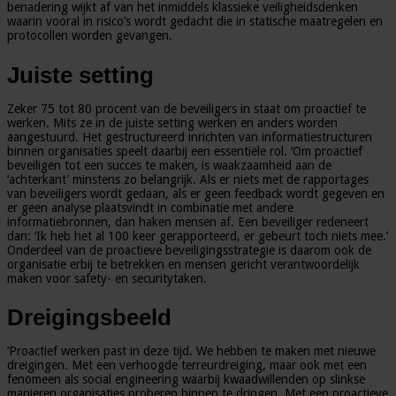
benadering wijkt af van het inmiddels klassieke veiligheidsdenken
waarin vooral in risico’s wordt gedacht die in statische maatregelen en
protocollen worden gevangen.
Juiste setting
Zeker 75 tot 80 procent van de beveiligers in staat om proactief te
werken. Mits ze in de juiste setting werken en anders worden
aangestuurd. Het gestructureerd inrichten van informatiestructuren
binnen organisaties speelt daarbij een essentiële rol. ‘Om proactief
beveiligen tot een succes te maken, is waakzaamheid aan de
‘achterkant’ minstens zo belangrijk. Als er niets met de rapportages
van beveiligers wordt gedaan, als er geen feedback wordt gegeven en
er geen analyse plaatsvindt in combinatie met andere
informatiebronnen, dan haken mensen af. Een beveiliger redeneert
dan: ‘Ik heb het al 100 keer gerapporteerd, er gebeurt toch niets mee.’
Onderdeel van de proactieve beveiligingsstrategie is daarom ook de
organisatie erbij te betrekken en mensen gericht verantwoordelijk
maken voor safety- en securitytaken.
Dreigingsbeeld
‘Proactief werken past in deze tijd. We hebben te maken met nieuwe
dreigingen. Met een verhoogde terreurdreiging, maar ook met een
fenomeen als social engineering waarbij kwaadwillenden op slinkse
manieren organisaties proberen binnen te dringen. Met een proactieve