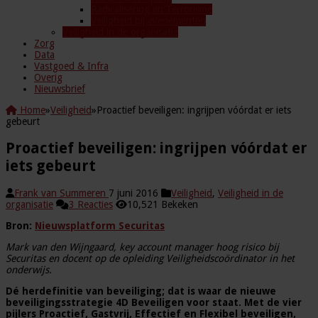
Radicalisering en Terrorisme
Veiligheid bij evenementen
Veiligheid in de organisatie
Zorg
Data
Vastgoed & Infra
Overig
Nieuwsbrief
Home
»
Veiligheid
»
Proactief beveiligen: ingrijpen vóórdat er iets
gebeurt
Proactief beveiligen: ingrijpen vóórdat er
iets gebeurt
Frank van Summeren
7 juni 2016
Veiligheid
,
Veiligheid in de
organisatie
3 Reacties
10,521 Bekeken
Bron:
Nieuwsplatform Securitas
Mark van den Wijngaard, key account manager hoog risico bij
Securitas en docent op de opleiding Veiligheidscoördinator in het
onderwijs.
Dé herdefinitie van beveiliging; dat is waar de nieuwe
beveiligingsstrategie 4D Beveiligen voor staat. Met de vier
pijlers Proactief, Gastvrij, Effectief en Flexibel beveiligen,