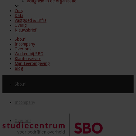
Veiligheid in de organisatie
Zorg
Data
Vastgoed & Infra
Overig
Nieuwsbrief
Sbo.nl
Incompany
Over ons
Werken bij SBO
Klantenservice
Mijn Leeromgeving
Blog
Sbo.nl
Incompany
Over ons