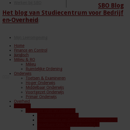
Werken bij SBO
SBO Blog
Het blog van Studiecentrum voor Bedrijf
en Overheid
Klantenservice
Mijn Leeromgeving
Home
Finance en Control
Juridisch
Blog
Milieu & RO
Milieu
Ruimtelijke Ordening
Onderwijs
Toetsen & Examineren
Hoger Onderwijs
Middelbaar Onderwijs
Voortgezet Onderwijs
Primair Onderwijs
Overheid
Veiligheid
Openbare orde en veiligheid
Complexe problematiek
Ondermijning en Georganiseerde Criminaliteit
Openbare Orde, Crisisbeheersing &
Rampenbestrijding