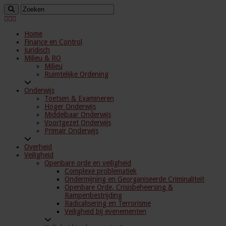
Home
Finance en Control
Juridisch
Milieu & RO
Milieu
Ruimtelijke Ordening
Onderwijs
Toetsen & Examineren
Hoger Onderwijs
Middelbaar Onderwijs
Voortgezet Onderwijs
Primair Onderwijs
Overheid
Veiligheid
Openbare orde en veiligheid
Complexe problematiek
Ondermijning en Georganiseerde Criminaliteit
Openbare Orde, Crisisbeheersing &
Rampenbestrijding
Radicalisering en Terrorisme
Veiligheid bij evenementen