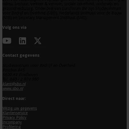
milieu, bestuur, verkeer & vervoer, sociale zekerheid, onderwijs en
gezondheidszorg. Onderdeel van Euroforum BV zijn Studiecentrum
voor Bedrijf en Overheid (SBO), Nederlands Instituut voor de Bouw
(NIB) en Secretary Management Instituut (SMI).
Volg ons via
Contact gegevens
Studiecentrum voor Bedrijf en Overheid
Postbus 845
5600 AV Eindhoven
Tel. 040 - 2 974 980
klant@sbo.nl
www.sbo.nl
Direct naar:
Wijzig uw gegevens
Klantenservice
Privacy Policy
Incompany
Profilering