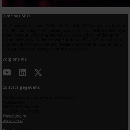
Over het SBO
Het Studiecentrum voor Bedrijf en Overheid (SBO) organiseert jaarlijks
zo’n 200 studiedagen en opleidingen over o.a. ruimtelijke ordening &
milieu, bestuur, verkeer & vervoer, sociale zekerheid, onderwijs en
gezondheidszorg. Onderdeel van Euroforum BV zijn Studiecentrum
voor Bedrijf en Overheid (SBO), Nederlands Instituut voor de Bouw
(NIB) en Secretary Management Instituut (SMI).
Volg ons via
Contact gegevens
Studiecentrum voor Bedrijf en Overheid
Postbus 845
5600 AV Eindhoven
Tel. 040 - 2 974 980
klant@sbo.nl
www.sbo.nl