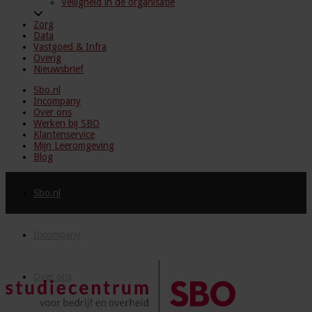
Veiligheid in de organisatie
Zorg
Data
Vastgoed & Infra
Overig
Nieuwsbrief
Sbo.nl
Incompany
Over ons
Werken bij SBO
Klantenservice
Mijn Leeromgeving
Blog
Sbo.nl
Incompany
Over ons