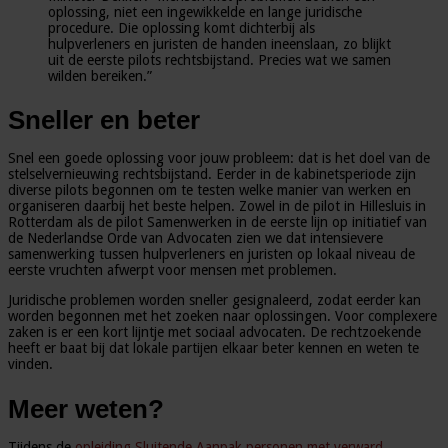
oplossing, niet een ingewikkelde en lange juridische
procedure. Die oplossing komt dichterbij als
hulpverleners en juristen de handen ineenslaan, zo blijkt
uit de eerste pilots rechtsbijstand. Precies wat we samen
wilden bereiken.”
Sneller en beter
Snel een goede oplossing voor jouw probleem: dat is het doel van de
stelselvernieuwing rechtsbijstand. Eerder in de kabinetsperiode zijn
diverse pilots begonnen om te testen welke manier van werken en
organiseren daarbij het beste helpen. Zowel in de pilot in Hillesluis in
Rotterdam als de pilot Samenwerken in de eerste lijn op initiatief van
de Nederlandse Orde van Advocaten zien we dat intensievere
samenwerking tussen hulpverleners en juristen op lokaal niveau de
eerste vruchten afwerpt voor mensen met problemen.
Juridische problemen worden sneller gesignaleerd, zodat eerder kan
worden begonnen met het zoeken naar oplossingen. Voor complexere
zaken is er een kort lijntje met sociaal advocaten. De rechtzoekende
heeft er baat bij dat lokale partijen elkaar beter kennen en weten te
vinden.
Meer weten?
Tijdens de
opleiding Sluitende Aanpak personen met verward