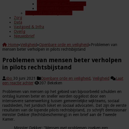
Radicalisering en Terrorisme
Veiligheid bij evenementen
Veiligheid in de organisatie
Zorg
Data
Vastgoed & Infra
Overig
Nieuwsbrief
Home
»
Veiligheid
»
Openbare orde en veiligheid
»
Problemen van
mensen beter verholpen in pilots rechtsbijstand
Problemen van mensen beter verholpen
in pilots rechtsbijstand
sbo
30 juni 2021
Openbare orde en veiligheid
,
Veiligheid
Laat
een reactie achter
207 Bekeken
Problemen van mensen op het gebied van bijvoorbeeld schulden en
ontslag kunnen beter en sneller worden opgelost door een
intensievere samenwerking tussen gemeentelijke wijkteams, sociaal
raadslieden, het Juridisch loket en sociaal advocaten. Dat zijn de eerste
resultaten van de lopende pilots rechtsbijstand, zo schrijft demissionair
minister Dekker (Rechtsbescherming) in een brief aan de Tweede
Kamer.
Minister Dekker: “Mensen met problemen zoeken een