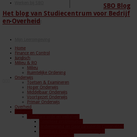
Werken bij SBO
SBO Blog
Het blog van Studiecentrum voor Bedrijf
en Overheid
Klantenservice
Mijn Leeromgeving
Home
Finance en Control
Juridisch
Blog
Milieu & RO
Milieu
Ruimtelijke Ordening
Onderwijs
Toetsen & Examineren
Hoger Onderwijs
Middelbaar Onderwijs
Voortgezet Onderwijs
Primair Onderwijs
Overheid
Veiligheid
Openbare orde en veiligheid
Complexe problematiek
Ondermijning en Georganiseerde Criminaliteit
Openbare Orde, Crisisbeheersing &
Rampenbestrijding