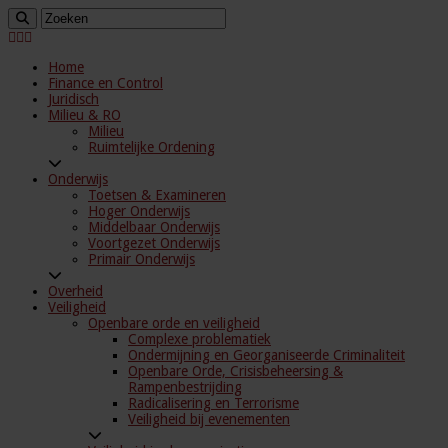
Home
Finance en Control
Juridisch
Milieu & RO
Milieu
Ruimtelijke Ordening
Onderwijs
Toetsen & Examineren
Hoger Onderwijs
Middelbaar Onderwijs
Voortgezet Onderwijs
Primair Onderwijs
Overheid
Veiligheid
Openbare orde en veiligheid
Complexe problematiek
Ondermijning en Georganiseerde Criminaliteit
Openbare Orde, Crisisbeheersing &
Rampenbestrijding
Radicalisering en Terrorisme
Veiligheid bij evenementen