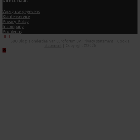
Direct naar:
Wijzig uw gegevens
Klantenservice
Privacy Policy
Incompany
Profilering
SBO Blog is onderdeel van Euroforum BV.
Privacy statement
|
Cookie
statement
| Copyright ©2026