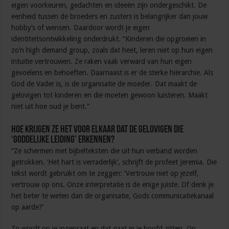
eigen voorkeuren, gedachten en ideeën zijn ondergeschikt. De
eenheid tussen de broeders en zusters is belangrijker dan jouw
hobby’s of wensen. Daardoor wordt je eigen
identiteitsontwikkeling onderdrukt. “Kinderen die opgroeien in
zo’n high demand group, zoals dat heet, leren niet op hun eigen
intuïtie vertrouwen. Ze raken vaak verward van hun eigen
gevoelens en behoeften. Daarnaast is er de sterke hiërarchie. Als
God de Vader is, is de organisatie de moeder. Dat maakt de
gelovigen tot kinderen en die moeten gewoon luisteren. Maakt
niet uit hoe oud je bent.”
Hoe krijgen ze het voor elkaar dat de gelovigen die
‘goddelijke leiding’ erkennen?
“Ze schermen met bijbelteksten die uit hun verband worden
getrokken. ‘Het hart is verraderlijk’, schrijft de profeet Jeremia. Die
tekst wordt gebruikt om te zeggen: ‘Vertrouw niet op jezelf,
vertrouw op ons. Onze interpretatie is de enige juiste. Of denk je
het beter te weten dan de organisatie, Gods communicatiekanaal
op aarde?’
Zo wordt op je ingepraat en dat gaat in je hoofd zitten. Op