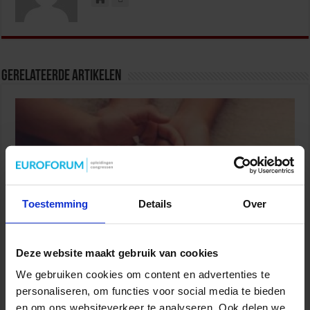
Gerelateerde Artikelen
Toestemming
Details
Over
Deze website maakt gebruik van cookies
Partijen maken afspraken over betere hulp en
bescherming voor kinderen en gezinnen
We gebruiken cookies om content en advertenties te
personaliseren, om functies voor social media te bieden
9 juli 2026
en om ons websiteverkeer te analyseren. Ook delen we