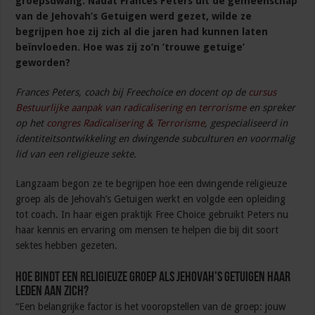
groepsdwang. Nadat Frances Peters uit de gemeenschap
van de Jehovah’s Getuigen werd gezet, wilde ze
begrijpen hoe zij zich al die jaren had kunnen laten
beïnvloeden. Hoe was zij zo’n ’trouwe getuige’
geworden?
Frances Peters, coach bij Freechoice en docent op de
cursus
Bestuurlijke aanpak van radicalisering en terrorisme
en spreker
op het
congres Radicalisering & Terrorisme
, gespecialiseerd in
identiteitsontwikkeling en dwingende subculturen en voormalig
lid van een religieuze sekte.
Langzaam begon ze te begrijpen hoe een dwingende religieuze
groep als de Jehovah’s Getuigen werkt en volgde een opleiding
tot coach. In haar eigen praktijk Free Choice gebruikt Peters nu
haar kennis en ervaring om mensen te helpen die bij dit soort
sektes hebben gezeten.
Hoe bindt een religieuze groep als Jehovah’s Getuigen haar
leden aan zich?
“Een belangrijke factor is het vooropstellen van de groep: jouw