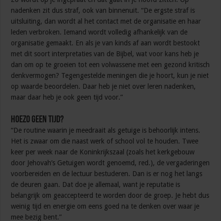
nadenken zit dus straf, ook van binnenuit. “De ergste straf is
uitsluiting, dan wordt al het contact met de organisatie en haar
leden verbroken. Iemand wordt volledig afhankelijk van de
organisatie gemaakt. En als je van kinds af aan wordt bestookt
met dit soort interpretaties van de Bijbel, wat voor kans heb je
dan om op te groeien tot een volwassene met een gezond kritisch
denkvermogen? Tegengestelde meningen die je hoort, kun je niet
op waarde beoordelen. Daar heb je niet over leren nadenken,
maar daar heb je ook geen tijd voor.”
Hoezo geen tijd?
“De routine waarin je meedraait als getuige is behoorlijk intens.
Het is zwaar om die naast werk of school vol te houden. Twee
keer per week naar de Koninkrijkszaal (zoals het kerkgebouw
door Jehovah’s Getuigen wordt genoemd, red.), de vergaderingen
voorbereiden en de lectuur bestuderen. Dan is er nog het langs
de deuren gaan. Dat doe je allemaal, want je reputatie is
belangrijk om geaccepteerd te worden door de groep. Je hebt dus
weinig tijd en energie om eens goed na te denken over waar je
mee bezig bent.”