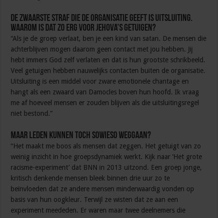
De zwaarste straf die de organisatie geeft is uitsluiting.
Waarom is dat zo erg voor Jehova’s Getuigen?
“Als je de groep verlaat, ben je een kind van satan. De mensen die
achterblijven mogen daarom geen contact met jou hebben. Jij
hebt immers God zelf verlaten en dat is hun grootste schrikbeeld.
Veel getuigen hebben nauwelijks contacten buiten de organisatie.
Uitsluiting is een middel voor zware emotionele chantage en
hangt als een zwaard van Damocles boven hun hoofd. Ik vraag
me af hoeveel mensen er zouden blijven als die uitsluitingsregel
niet bestond.”
Maar leden kunnen toch sowieso weggaan?
“Het maakt me boos als mensen dat zeggen. Het getuigt van zo
weinig inzicht in hoe groepsdynamiek werkt. Kijk naar ‘Het grote
racisme-experiment’ dat BNN in 2013 uitzond. Een groep jonge,
kritisch denkende mensen bleek binnen drie uur zo te
beïnvloeden dat ze andere mensen minderwaardig vonden op
basis van hun oogkleur. Terwijl ze wisten dat ze aan een
experiment meededen. Er waren maar twee deelnemers die