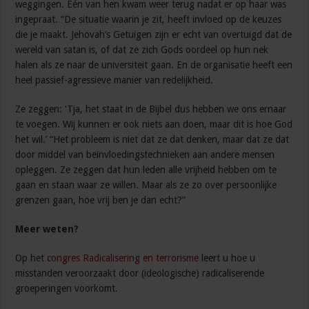
weggingen. Eén van hen kwam weer terug nadat er op haar was
ingepraat. “De situatie waarin je zit, heeft invloed op de keuzes
die je maakt. Jehovah’s Getuigen zijn er echt van overtuigd dat de
wereld van satan is, of dat ze zich Gods oordeel op hun nek
halen als ze naar de universiteit gaan. En de organisatie heeft een
heel passief-agressieve manier van redelijkheid.
Ze zeggen: ‘Tja, het staat in de Bijbel dus hebben we ons ernaar
te voegen. Wij kunnen er ook niets aan doen, maar dit is hoe God
het wil.’ “Het probleem is niet dat ze dat denken, maar dat ze dat
door middel van beïnvloedingstechnieken aan andere mensen
opleggen. Ze zeggen dat hun leden alle vrijheid hebben om te
gaan en staan waar ze willen. Maar als ze zo over persoonlijke
grenzen gaan, hoe vrij ben je dan echt?”
Meer weten?
Op het
congres Radicalisering en terrorisme
leert u hoe u
misstanden veroorzaakt door (ideologische) radicaliserende
groeperingen voorkomt.