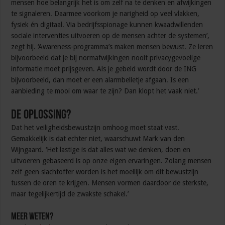
mensen hoe belangrijk het is om zelf na te denken en afwijkingen
te signaleren. Daarmee voorkom je narigheid op veel vlakken,
fysiek én digitaal. Via bedrijfsspionage kunnen kwaadwillenden
sociale interventies uitvoeren op de mensen achter de systemen’,
zegt hij. ‘Awareness-programma’s maken mensen bewust. Ze leren
bijvoorbeeld dat je bij normafwijkingen nooit privacygevoelige
informatie moet prijsgeven. Als je gebeld wordt door de ING
bijvoorbeeld, dan moet er een alarmbelletje afgaan. Is een
aanbieding te mooi om waar te zijn? Dan klopt het vaak niet.’
De oplossing?
Dat het veiligheidsbewustzijn omhoog moet staat vast.
Gemakkelijk is dat echter niet, waarschuwt Mark van den
Wijngaard. ‘Het lastige is dat alles wat we denken, doen en
uitvoeren gebaseerd is op onze eigen ervaringen. Zolang mensen
zelf geen slachtoffer worden is het moeilijk om dit bewustzijn
tussen de oren te krijgen. Mensen vormen daardoor de sterkste,
maar tegelijkertijd de zwakste schakel.’
Meer weten?