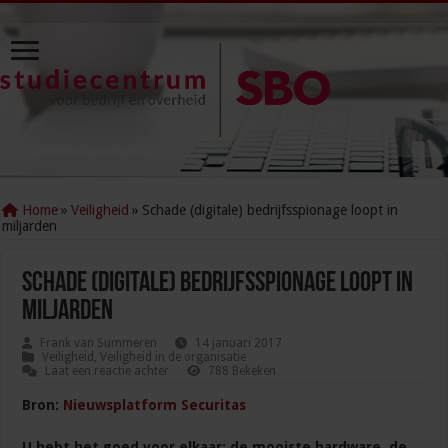
Home
»
Veiligheid
»
Schade (digitale) bedrijfsspionage loopt in
miljarden
Schade (digitale) bedrijfsspionage loopt in
miljarden
Frank van Summeren
14 januari 2017
Veiligheid
,
Veiligheid in de organisatie
Laat een reactie achter
788 Bekeken
Bron:
Nieuwsplatform Securitas
U hebt het goed voor elkaar; de mooiste hardware, de