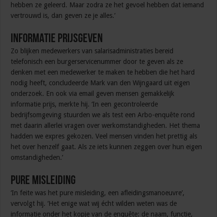
hebben ze geleerd. Maar zodra ze het gevoel hebben dat iemand
vertrouwd is, dan geven ze je alles.’
Informatie prijsgeven
Zo blijken medewerkers van salarisadministraties bereid
telefonisch een burgerservicenummer door te geven als ze
denken met een medewerker te maken te hebben die het hard
nodig heeft, concludeerde Mark van den Wijngaard uit eigen
onderzoek. En ook via email geven mensen gemakkelijk
informatie prijs, merkte hij. ‘In een gecontroleerde
bedrijfsomgeving stuurden we als test een Arbo-enquête rond
met daarin allerlei vragen over werkomstandigheden. Het thema
hadden we expres gekozen. Veel mensen vinden het prettig als
het over henzelf gaat. Als ze iets kunnen zeggen over hun eigen
omstandigheden.’
Pure misleiding
‘In feite was het pure misleiding, een afleidingsmanoeuvre’,
vervolgt hij. ‘Het enige wat wij écht wilden weten was de
informatie onder het kopje van de enquête: de naam, functie,