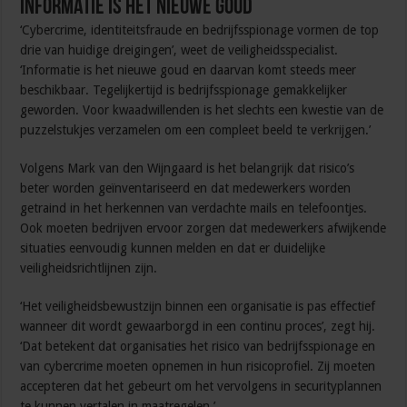
Informatie is het nieuwe goud
‘Cybercrime, identiteitsfraude en bedrijfsspionage vormen de top
drie van huidige dreigingen’, weet de veiligheidsspecialist.
‘Informatie is het nieuwe goud en daarvan komt steeds meer
beschikbaar. Tegelijkertijd is bedrijfsspionage gemakkelijker
geworden. Voor kwaadwillenden is het slechts een kwestie van de
puzzelstukjes verzamelen om een compleet beeld te verkrijgen.’
Volgens Mark van den Wijngaard is het belangrijk dat risico’s
beter worden geïnventariseerd en dat medewerkers worden
getraind in het herkennen van verdachte mails en telefoontjes.
Ook moeten bedrijven ervoor zorgen dat medewerkers afwijkende
situaties eenvoudig kunnen melden en dat er duidelijke
veiligheidsrichtlijnen zijn.
‘Het veiligheidsbewustzijn binnen een organisatie is pas effectief
wanneer dit wordt gewaarborgd in een continu proces’, zegt hij.
‘Dat betekent dat organisaties het risico van bedrijfsspionage en
van cybercrime moeten opnemen in hun risicoprofiel. Zij moeten
accepteren dat het gebeurt om het vervolgens in securityplannen
te kunnen vertalen in maatregelen.’