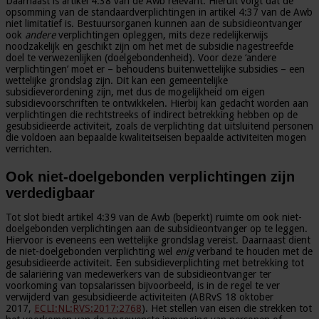
Daarnaast is artikel 4:38 van de Awb relevant. Hieruit volgt dat de
opsomming van de standaardverplichtingen in artikel 4:37 van de Awb
niet limitatief is. Bestuursorganen kunnen aan de subsidieontvanger
ook
andere
verplichtingen opleggen, mits deze redelijkerwijs
noodzakelijk en geschikt zijn om het met de subsidie nagestreefde
doel te verwezenlijken (doelgebondenheid). Voor deze ‘andere
verplichtingen’ moet er – behoudens buitenwettelijke subsidies – een
wettelijke grondslag zijn. Dit kan een gemeentelijke
subsidieverordening zijn, met dus de mogelijkheid om eigen
subsidievoorschriften te ontwikkelen. Hierbij kan gedacht worden aan
verplichtingen die rechtstreeks of indirect betrekking hebben op de
gesubsidieerde activiteit, zoals de verplichting dat uitsluitend personen
die voldoen aan bepaalde kwaliteitseisen bepaalde activiteiten mogen
verrichten.
Ook niet-doelgebonden verplichtingen zijn
verdedigbaar
Tot slot biedt artikel 4:39 van de Awb (beperkt) ruimte om ook niet-
doelgebonden verplichtingen aan de subsidieontvanger op te leggen.
Hiervoor is eveneens een wettelijke grondslag vereist. Daarnaast dient
de niet-doelgebonden verplichting wel
enig
verband te houden met de
gesubsidieerde activiteit. Een subsidieverplichting met betrekking tot
de salariëring van medewerkers van de subsidieontvanger ter
voorkoming van topsalarissen bijvoorbeeld, is in de regel te ver
verwijderd van gesubsidieerde activiteiten (ABRvS 18 oktober
2017,
ECLI:NL:RVS:2017:2768
). Het stellen van eisen die strekken tot