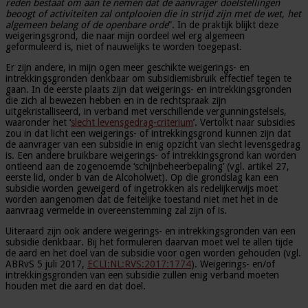
reden bestaat om aan te nemen dat de aanvrager doelstellingen
beoogt of activiteiten zal ontplooien die in strijd zijn met de wet, het
algemeen belang of de openbare orde
”. In de praktijk blijkt deze
weigeringsgrond, die naar mijn oordeel wel erg algemeen
geformuleerd is, niet of nauwelijks te worden toegepast.
Er zijn andere, in mijn ogen meer geschikte weigerings- en
intrekkingsgronden denkbaar om subsidiemisbruik effectief tegen te
gaan. In de eerste plaats zijn dat weigerings- en intrekkingsgronden
die zich al bewezen hebben en in de rechtspraak zijn
uitgekristalliseerd, in verband met verschillende vergunningstelsels,
waaronder het ‘
slecht levensgedrag-criterium
’. Vertolkt naar subsidies
zou in dat licht een weigerings- of intrekkingsgrond kunnen zijn dat
de aanvrager van een subsidie in enig opzicht van slecht levensgedrag
is. Een andere bruikbare weigerings- of intrekkingsgrond kan worden
ontleend aan de zogenoemde ‘schijnbeheerbepaling’ (vgl. artikel 27,
eerste lid, onder b van de Alcoholwet). Op die grondslag kan een
subsidie worden geweigerd of ingetrokken als redelijkerwijs moet
worden aangenomen dat de feitelijke toestand niet met het in de
aanvraag vermelde in overeenstemming zal zijn of is.
Uiteraard zijn ook andere weigerings- en intrekkingsgronden van een
subsidie denkbaar. Bij het formuleren daarvan moet wel te allen tijde
de aard en het doel van de subsidie voor ogen worden gehouden (vgl.
ABRvS 5 juli 2017,
ECLI:NL:RVS:2017:1774
). Weigerings- en/of
intrekkingsgronden van een subsidie zullen enig verband moeten
houden met die aard en dat doel.