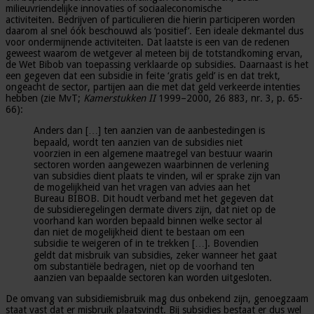
milieuvriendelijke innovaties of sociaaleconomische
activiteiten. Bedrijven of particulieren die hierin participeren worden
daarom al snel óók beschouwd als ‘positief’. Een ideale dekmantel dus
voor ondermijnende activiteiten. Dat laatste is een van de redenen
geweest waarom de wetgever al meteen bij de totstandkoming ervan,
de Wet Bibob van toepassing verklaarde op subsidies. Daarnaast is het
een gegeven dat een subsidie in feite ‘gratis geld’ is en dat trekt,
ongeacht de sector, partijen aan die met dat geld verkeerde intenties
hebben (zie MvT;
Kamerstukken II
1999–2000, 26 883, nr. 3, p. 65-
66):
Anders dan […] ten aanzien van de aanbestedingen is
bepaald, wordt ten aanzien van de subsidies niet
voorzien in een algemene maatregel van bestuur waarin
sectoren worden aangewezen waarbinnen de verlening
van subsidies dient plaats te vinden, wil er sprake zijn van
de mogelijkheid van het vragen van advies aan het
Bureau BIBOB. Dit houdt verband met het gegeven dat
de subsidieregelingen dermate divers zijn, dat niet op de
voorhand kan worden bepaald binnen welke sector al
dan niet de mogelijkheid dient te bestaan om een
subsidie te weigeren of in te trekken […]. Bovendien
geldt dat misbruik van subsidies, zeker wanneer het gaat
om substantiële bedragen, niet op de voorhand ten
aanzien van bepaalde sectoren kan worden uitgesloten.
De omvang van subsidiemisbruik mag dus onbekend zijn, genoegzaam
staat vast dat er misbruik plaatsvindt. Bij subsidies bestaat er dus wel