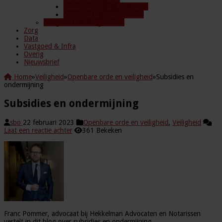
Radicalisering en Terrorisme
Veiligheid bij evenementen
Veiligheid in de organisatie
Zorg
Data
Vastgoed & Infra
Overig
Nieuwsbrief
Home
»
Veiligheid
»
Openbare orde en veiligheid
»
Subsidies en
ondermijning
Subsidies en ondermijning
sbo
22 februari 2023
Openbare orde en veiligheid
,
Veiligheid
Laat een reactie achter
361 Bekeken
Franc Pommer, advocaat bij Hekkelman Advocaten en Notarissen
vertelt in dit blog over subsidies en ondermijning.