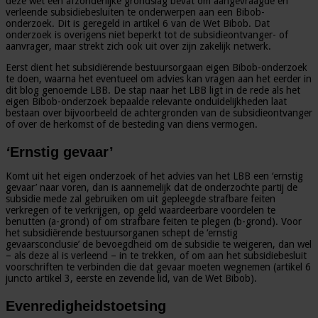
deze wet een afzonderlijke grondslag bevat om aangevraagde en
verleende subsidiebesluiten te onderwerpen aan een Bibob-
onderzoek. Dit is geregeld in artikel 6 van de Wet Bibob. Dat
onderzoek is overigens niet beperkt tot de subsidieontvanger- of
aanvrager, maar strekt zich ook uit over zijn zakelijk netwerk.
Eerst dient het subsidiërende bestuursorgaan eigen Bibob-onderzoek
te doen, waarna het eventueel om advies kan vragen aan het eerder in
dit blog genoemde LBB. De stap naar het LBB ligt in de rede als het
eigen Bibob-onderzoek bepaalde relevante onduidelijkheden laat
bestaan over bijvoorbeeld de achtergronden van de subsidieontvanger
of over de herkomst of de besteding van diens vermogen.
‘
Ernstig gevaar’
Komt uit het eigen onderzoek of het advies van het LBB een ‘ernstig
gevaar’ naar voren, dan is aannemelijk dat de onderzochte partij de
subsidie mede zal gebruiken om uit gepleegde strafbare feiten
verkregen of te verkrijgen, op geld waardeerbare voordelen te
benutten (a-grond) of om strafbare feiten te plegen (b-grond). Voor
het subsidiërende bestuursorganen schept de ‘ernstig
gevaarsconclusie’ de bevoegdheid om de subsidie te weigeren, dan wel
– als deze al is verleend – in te trekken, of om aan het subsidiebesluit
voorschriften te verbinden die dat gevaar moeten wegnemen (artikel 6
juncto artikel 3, eerste en zevende lid, van de Wet Bibob).
Evenredigheidstoetsing