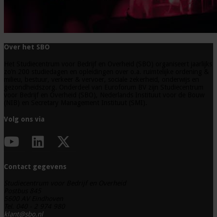
Over het SBO
Het Studiecentrum voor Bedrijf en Overheid (SBO) organiseert jaarlijks
zo’n 200 studiedagen en opleidingen over o.a. ruimtelijke ordening &
milieu, bestuur, verkeer & vervoer, sociale zekerheid, onderwijs en
gezondheidszorg. Onderdeel van Euroforum BV zijn Studiecentrum
voor Bedrijf en Overheid (SBO), Nederlands Instituut voor de Bouw
(NIB) en Secretary Management Instituut (SMI).
Volg ons via
Contact gegevens
Studiecentrum voor Bedrijf en Overheid
Postbus 845
5600 AV Eindhoven
Tel. 040 - 2 974 980
klant@sbo.nl