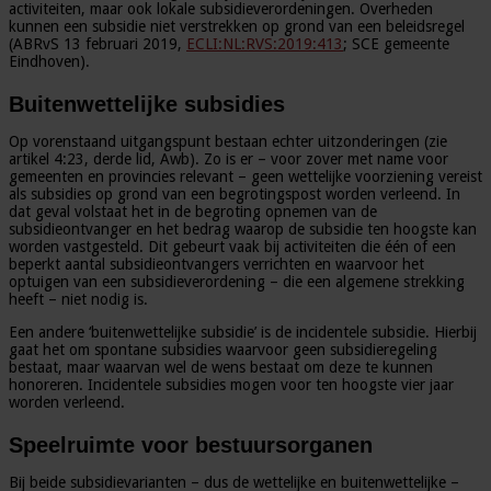
activiteiten, maar ook lokale subsidieverordeningen. Overheden
kunnen een subsidie niet verstrekken op grond van een beleidsregel
(ABRvS 13 februari 2019,
ECLI:NL:RVS:2019:413
; SCE gemeente
Eindhoven).
Buitenwettelijke subsidies
Op vorenstaand uitgangspunt bestaan echter uitzonderingen (zie
artikel 4:23, derde lid, Awb). Zo is er – voor zover met name voor
gemeenten en provincies relevant – geen wettelijke voorziening vereist
als subsidies op grond van een begrotingspost worden verleend. In
dat geval volstaat het in de begroting opnemen van de
subsidieontvanger en het bedrag waarop de subsidie ten hoogste kan
worden vastgesteld. Dit gebeurt vaak bij activiteiten die één of een
beperkt aantal subsidieontvangers verrichten en waarvoor het
optuigen van een subsidieverordening – die een algemene strekking
heeft – niet nodig is.
Een andere ‘buitenwettelijke subsidie’ is de incidentele subsidie. Hierbij
gaat het om spontane subsidies waarvoor geen subsidieregeling
bestaat, maar waarvan wel de wens bestaat om deze te kunnen
honoreren. Incidentele subsidies mogen voor ten hoogste vier jaar
worden verleend.
Speelruimte voor bestuursorganen
Bij beide subsidievarianten – dus de wettelijke en buitenwettelijke –