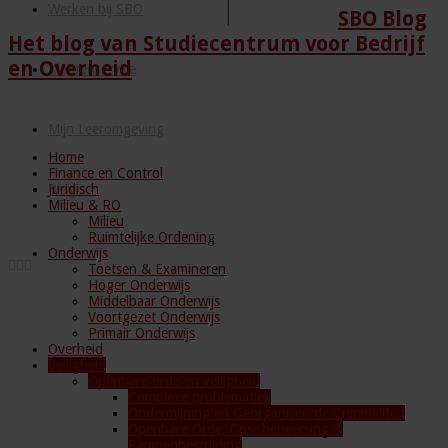
Werken bij SBO
SBO Blog
Het blog van Studiecentrum voor Bedrijf
en Overheid
Klantenservice
Mijn Leeromgeving
Home
Finance en Control
Juridisch
Blog
Milieu & RO
Milieu
Ruimtelijke Ordening
Onderwijs
Toetsen & Examineren
Hoger Onderwijs
Middelbaar Onderwijs
Voortgezet Onderwijs
Primair Onderwijs
Overheid
Veiligheid
Openbare orde en veiligheid
Complexe problematiek
Ondermijning en Georganiseerde Criminaliteit
Openbare Orde, Crisisbeheersing &
Rampenbestrijding