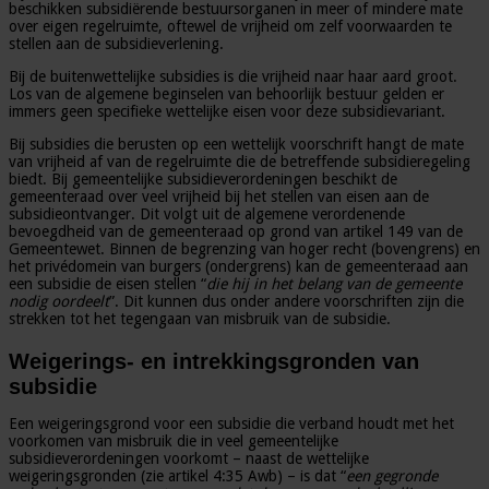
beschikken subsidiërende bestuursorganen in meer of mindere mate
over eigen regelruimte, oftewel de vrijheid om zelf voorwaarden te
stellen aan de subsidieverlening.
Bij de buitenwettelijke subsidies is die vrijheid naar haar aard groot.
Los van de algemene beginselen van behoorlijk bestuur gelden er
immers geen specifieke wettelijke eisen voor deze subsidievariant.
Bij subsidies die berusten op een wettelijk voorschrift hangt de mate
van vrijheid af van de regelruimte die de betreffende subsidieregeling
biedt. Bij gemeentelijke subsidieverordeningen beschikt de
gemeenteraad over veel vrijheid bij het stellen van eisen aan de
subsidieontvanger. Dit volgt uit de algemene verordenende
bevoegdheid van de gemeenteraad op grond van artikel 149 van de
Gemeentewet. Binnen de begrenzing van hoger recht (bovengrens) en
het privédomein van burgers (ondergrens) kan de gemeenteraad aan
een subsidie de eisen stellen “
die hij in het belang van de gemeente
nodig oordeelt
”. Dit kunnen dus onder andere voorschriften zijn die
strekken tot het tegengaan van misbruik van de subsidie.
Weigerings- en intrekkingsgronden van
subsidie
Een weigeringsgrond voor een subsidie die verband houdt met het
voorkomen van misbruik die in veel gemeentelijke
subsidieverordeningen voorkomt – naast de wettelijke
weigeringsgronden (zie artikel 4:35 Awb) – is dat “
een gegronde