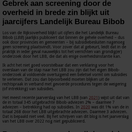
Gebrek aan screening door de
overheid in brede zin blijkt uit
jaarcijfers Landelijk Bureau Bibob
Los van de Rijksoverheid blijkt uit cijfers die het Landelijk Bureau
Bibob (
LBB
) jaarlijks publiceert dat binnen de gehele overheid – dus
ook door provincies en gemeenten – bij subsidiebesluiten nagenoeg
geen screening plaatsvindt. Voor zover dat al gebeurt, leidt dat in de
praktijk in ieder geval nauwelijks tot het verrichten van grondig(er)
onderzoek door het LBB, die dat als enige overheidsinstantie kan.
Ik acht het niet goed voorstelbaar dat een verklaring voor het
overslaan van de stap naar het LBB zou zijn dat het eigen Bibob-
onderzoek al voldoende overtuigend een beletsel vormt om subsidies
te verlenen. Dat zou dan bijvoorbeeld moeten blijken uit de
rechtspraak in verband met gevoerde procedures tegen de weigering
(of intrekking) van subsidies.
Het meest recente jaarverslag van het LBB (van
2021
) wijst uit dat van
de in totaal 345 uitgebrachte Bibob-adviezen 2% – daarmee 7
adviezen – betrekking had op subsidies. In
2020
was dit 1% van de in
totaal 268 door het LBB uitgebrachte adviezen. Daarmee 3 adviezen.
Dat is bepaald niet veel. Bij het schrijven van dit blog is het jaarverslag
van het LBB over 2022 nog niet gepubliceerd.