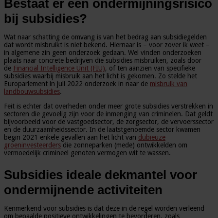
Bestaat er een ondermijningsrisico
bij subsidies?
Wat naar schatting de omvang is van het bedrag aan subsidiegelden
dat wordt misbruikt is niet bekend. Hiernaar is – voor zover ik weet –
in algemene zin geen onderzoek gedaan. Wel vinden onderzoeken
plaats naar concrete bedrijven die subsidies misbruiken, zoals door
de
Financial Intelligence Unit (FIU)
, of ten aanzien van specifieke
subsidies waarbij misbruik aan het licht is gekomen. Zo stelde het
Europarlement in juli 2022 onderzoek in naar de
misbruik van
landbouwsubsidies
.
Feit is echter dat overheden onder meer grote subsidies verstrekken in
sectoren die gevoelig zijn voor de inmenging van criminelen. Dat geldt
bijvoorbeeld voor de vastgoedsector, de zorgsector, de vervoerssector
en de duurzaamheidssector. In de laatstgenoemde sector kwamen
begin 2021 enkele gevallen aan het licht van
dubieuze
groeninvesteerders
die zonneparken (mede) ontwikkelden om
vermoedelijk crimineel genoten vermogen wit te wassen.
Subsidies ideale dekmantel voor
ondermijnende activiteiten
Kenmerkend voor subsidies is dat deze in de regel worden verleend
om bepaalde positieve ontwikkelingen te bevorderen, zoals