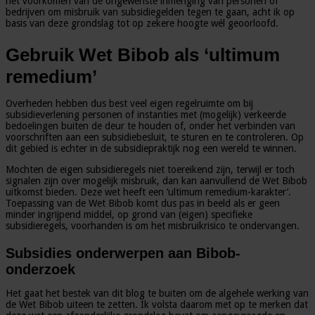
het voorkomen van de ongewenste inmenging van personen of
bedrijven om misbruik van subsidiegelden tegen te gaan, acht ik op
basis van deze grondslag tot op zekere hoogte wél geoorloofd.
Gebruik Wet Bibob als ‘ultimum
remedium’
Overheden hebben dus best veel eigen regelruimte om bij
subsidieverlening personen of instanties met (mogelijk) verkeerde
bedoelingen buiten de deur te houden of, onder het verbinden van
voorschriften aan een subsidiebesluit, te sturen en te controleren. Op
dit gebied is echter in de subsidiepraktijk nog een wereld te winnen.
Mochten de eigen subsidieregels niet toereikend zijn, terwijl er toch
signalen zijn over mogelijk misbruik, dan kan aanvullend de Wet Bibob
uitkomst bieden. Deze wet heeft een ‘ultimum remedium-karakter’.
Toepassing van de Wet Bibob komt dus pas in beeld als er geen
minder ingrijpend middel, op grond van (eigen) specifieke
subsidieregels, voorhanden is om het misbruikrisico te ondervangen.
Subsidies onderwerpen aan Bibob-
onderzoek
Het gaat het bestek van dit blog te buiten om de algehele werking van
de Wet Bibob uiteen te zetten. Ik volsta daarom met op te merken dat