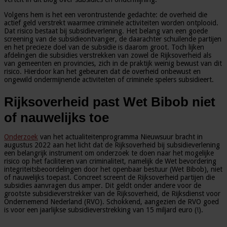
Volgens hem is het een verontrustende gedachte: de overheid die
actief geld verstrekt waarmee criminele activiteiten worden ontplooid.
Dat risico bestaat bij subsidieverlening. Het belang van een goede
screening van de subsidieontvanger, de daarachter schuilende partijen
en het precieze doel van de subsidie is daarom groot. Toch lijken
afdelingen die subsidies verstrekken van zowel de Rijksoverheid als
van gemeenten en provincies, zich in de praktijk weinig bewust van dit
risico. Hierdoor kan het gebeuren dat de overheid onbewust en
ongewild ondermijnende activiteiten of criminele spelers subsidieert.
Rijksoverheid past Wet Bibob niet
of nauwelijks toe
Onderzoek
van het actualiteitenprogramma Nieuwsuur bracht in
augustus 2022 aan het licht dat de Rijksoverheid bij subsidieverlening
een belangrijk instrument om onderzoek te doen naar het mogelijke
risico op het faciliteren van criminaliteit, namelijk de Wet bevordering
integriteitsbeoordelingen door het openbaar bestuur (Wet Bibob), niet
of nauwelijks toepast. Concreet screent de Rijksoverheid partijen die
subsidies aanvragen dus amper. Dit geldt onder andere voor de
grootste subsidieverstrekker van de Rijksoverheid, de Rijksdienst voor
Ondernemend Nederland (RVO). Schokkend, aangezien de RVO goed
is voor een jaarlijkse subsidieverstrekking van 15 miljard euro (!).