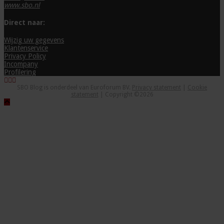
www.sbo.nl
Direct naar:
Wijzig uw gegevens
Klantenservice
Privacy Policy
Incompany
Profilering
SBO Blog is onderdeel van Euroforum BV.
Privacy statement
|
Cookie
statement
| Copyright ©2026