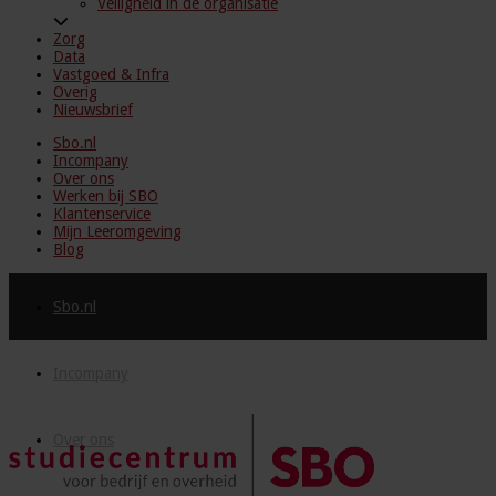
Veiligheid in de organisatie
Zorg
Data
Vastgoed & Infra
Overig
Nieuwsbrief
Sbo.nl
Incompany
Over ons
Werken bij SBO
Klantenservice
Mijn Leeromgeving
Blog
Sbo.nl
Incompany
Over ons