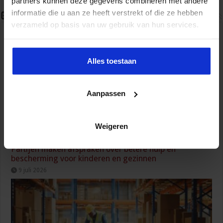
partners kunnen deze gegevens combineren met andere
informatie die u aan ze heeft verstrekt of die ze hebben
Gerelateerde Artikelen
verzameld op basis van uw gebruik van hun services.
Alles toestaan
Aanpassen
Weigeren
Partijen maken afspraken over betere hulp en
bescherming voor kinderen en gezinnen
9 juli 2026