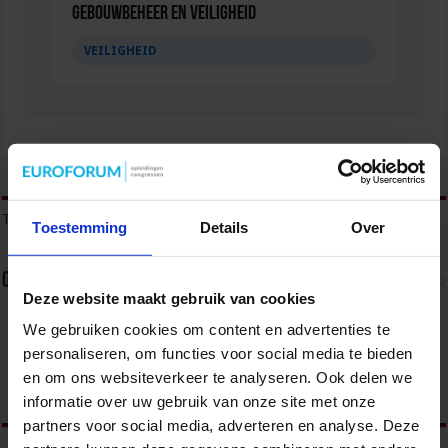
Gebouwbeheer en veiligheid
VEILIGHEID
tweet
Tags
BEVEILIGING
BEVEILIGING GEBOUWEN
WET PBR
Toestemming
Details
Over
Over sbo
Deze website maakt gebruik van cookies
Het Studiecentrum voor Bedrijf en Overheid (SBO)
We gebruiken cookies om content en advertenties te
organiseert jaarlijks zo’n 200 opleidingen en
personaliseren, om functies voor social media te bieden
congressen over o.a. onderwijs, veiligheid, milieu
& RO, zorg, bouw & infra en overheid.
en om ons websiteverkeer te analyseren. Ook delen we
informatie over uw gebruik van onze site met onze
partners voor social media, adverteren en analyse. Deze