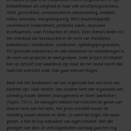
beleidsthema’s als veiligheid (in haar vele verschijningsvormen),
HRM, gezondheid, communicatie en samenwerking, kwaliteit,
milieu, innovatie, energiebesparing, MVO (maatschappelijk
verantwoord ondernemen), juridische zaken, duurzame
inzetbaarheid, Lean Production et cetera. Deze thema’s leiden tot
een overdaad aan bureaucratie in de vorm van checklisten,
beleidsnota’s, handboeken, certificaten, opleidingsprogramma’s,
PI’s (prestatie indicatoren) en vele initiatieven en veranderingen in
de vorm van projecten en werkgroepen. Ieder project of initiatief
kan op zichzelf zeer waardevol zijn maar als het teveel wordt dan
raakt het overzicht zoek. Dan gaan mensen klagen.
Maar ook het fundament van een organisatie kan een bron van
klachten zijn. Vaak terecht. Van oudsher kent een organisatie een
scheiding tussen ‘denken’ (management) en ‘doen’ (werkvloer)
(Taylor, 1911). De managers hebben het overzicht en geven van
daaruit vorm aan het werk. Het grote voordeel tussen de
scheiding tussen denken en doen, zo werd dat begin 20e eeuw
gezien, is het de kop indrukken van eigen initiatief. Met alle
gevolgen van dien. In veel organisaties vandaag gaat het nog