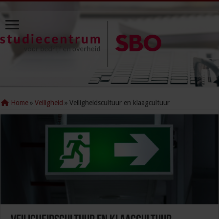
Home
»
Veiligheid
»
Veiligheidscultuur en klaagcultuur