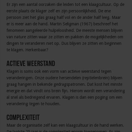
Er zijn een aantal oorzaken die leiden tot een klaagcultuur. Op de
eerste plaats de klager zelf en zijn persoonlijkheid. De ene
persoon ziet het glas graag half vol en de ander half leeg. Maar
er is meer aan de hand. Martin Seligman (1967) beschreef het
fenomeen aangeleerde hulpeloosheid. De meeste mensen blijven
van nature zitten waar ze zitten en pakken de mogelijkheden om
dingen te veranderen niet op. Dus blijven ze zitten en beginnen
te klagen. Herkenbaar?
Actieve weerstand
Klagen is soms ook een vorm van actieve weerstand tegen
veranderingen. Onze oudere hersendelen (reptielenbrein) blijven
graag hangen in bekende gedragspatronen. Dat kost het minste
energie en dat vindt ons brein fijn. Hierom wordt een verandering
al snel als bedreigend ervaren. Klagen is dan een poging om een
verandering tegen te houden.
Complexiteit
Maar de organisatie zelf kan een klaagcultuur in de hand werken.
De laatste 25 jaar is de complexiteit enorm toegenomen. Er zijn