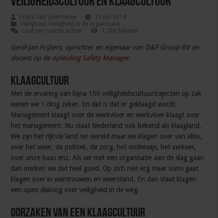
Veiligheidscultuur en klaagcultuur
Frank van Summeren
29 juli 2014
Veiligheid
,
Veiligheid in de organisatie
Laat een reactie achter
3,706 Bekeken
Gerd-Jan Frijters, oprichter en eigenaar van D&F Group BV en
docent op de
opleiding Safety Manager
.
Klaagcultuur
Met de ervaring van bijna 150 veiligheidscultuurtrajecten op zak
weten we 1 ding zeker. En dat is dat er geklaagd wordt.
Management klaagt over de werkvloer en werkvloer klaagt over
het management. Nu staat Nederland ook bekend als klaagland.
We zijn het rijkste land ter wereld maar we klagen over van alles,
over het weer, de politiek, de zorg, het onderwijs, het verkeer,
over onze baas enz. Als we met een organisatie aan de slag gaan
dan merken we dat heel goed. Op zich niet erg maar soms gaat
klagen over in wantrouwen en weerstand. En dan staat klagen
een open dialoog over veiligheid in de weg.
Oorzaken van een klaagcultuur