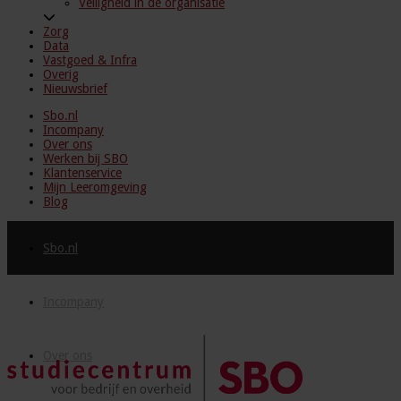
Veiligheid in de organisatie
Zorg
Data
Vastgoed & Infra
Overig
Nieuwsbrief
Sbo.nl
Incompany
Over ons
Werken bij SBO
Klantenservice
Mijn Leeromgeving
Blog
Sbo.nl
Incompany
Over ons