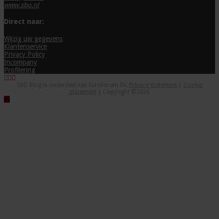
www.sbo.nl
Direct naar:
Wijzig uw gegevens
Klantenservice
Privacy Policy
Incompany
Profilering
SBO Blog is onderdeel van Euroforum BV.
Privacy statement
|
Cookie
statement
| Copyright ©2026