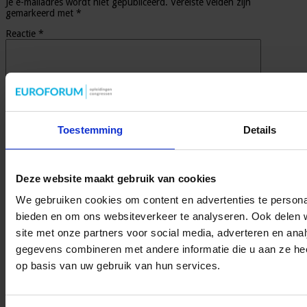
Je e-mailadres wordt niet gepubliceerd.
Vereiste velden zijn
gemarkeerd met
*
Reactie
*
Toestemming
Details
Naam
*
E-mail
*
Deze website maakt gebruik van cookies
Site
We gebruiken cookies om content en advertenties te personal
bieden en om ons websiteverkeer te analyseren. Ook delen 
Mijn naam, e-mail en site opslaan in deze browser voor de
volgende keer wanneer ik een reactie plaats.
site met onze partners voor social media, adverteren en an
gegevens combineren met andere informatie die u aan ze hee
op basis van uw gebruik van hun services.
Houd me op hoogte over het Mobile Healthcare Congres