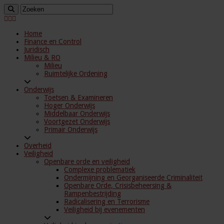
Home
Finance en Control
Juridisch
Milieu & RO
Milieu
Ruimtelijke Ordening
Onderwijs
Toetsen & Examineren
Hoger Onderwijs
Middelbaar Onderwijs
Voortgezet Onderwijs
Primair Onderwijs
Overheid
Veiligheid
Openbare orde en veiligheid
Complexe problematiek
Ondermijning en Georganiseerde Criminaliteit
Openbare Orde, Crisisbeheersing &
Rampenbestrijding
Radicalisering en Terrorisme
Veiligheid bij evenementen