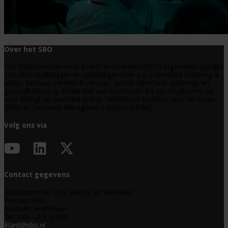
Over het SBO
Het Studiecentrum voor Bedrijf en Overheid (SBO) organiseert jaarlijks
zo’n 200 studiedagen en opleidingen over o.a. ruimtelijke ordening &
milieu, bestuur, verkeer & vervoer, sociale zekerheid, onderwijs en
gezondheidszorg. Onderdeel van Euroforum BV zijn Studiecentrum
voor Bedrijf en Overheid (SBO), Nederlands Instituut voor de Bouw
(NIB) en Secretary Management Instituut (SMI).
Volg ons via
Contact gegevens
Studiecentrum voor Bedrijf en Overheid
Postbus 845
5600 AV Eindhoven
Tel. 040 - 2 974 980
klant@sbo.nl