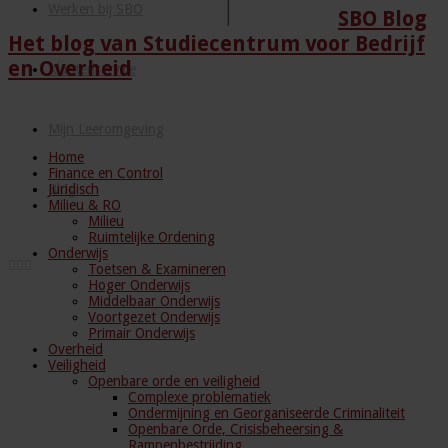
Werken bij SBO
SBO Blog
Het blog van Studiecentrum voor Bedrijf
en Overheid
Klantenservice
Mijn Leeromgeving
Home
Finance en Control
Juridisch
Blog
Milieu & RO
Milieu
Ruimtelijke Ordening
Onderwijs
Toetsen & Examineren
Hoger Onderwijs
Middelbaar Onderwijs
Voortgezet Onderwijs
Primair Onderwijs
Overheid
Veiligheid
Openbare orde en veiligheid
Complexe problematiek
Ondermijning en Georganiseerde Criminaliteit
Openbare Orde, Crisisbeheersing &
Rampenbestrijding