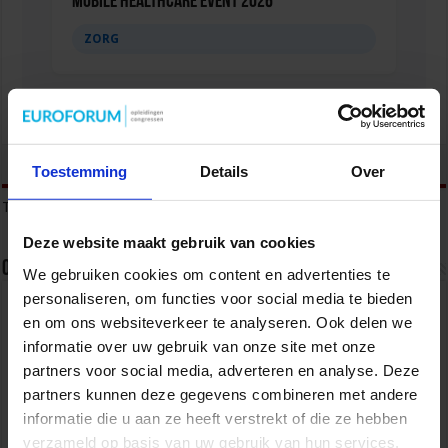
Mobile Healthcare Event 2026
ZORG
tweet
Toestemming
Details
Over
Tags
ADVISEUR KWALITEIT EN VEILIGHEID IN DE ZORG
Deze website maakt gebruik van cookies
Over Liz de Bie
We gebruiken cookies om content en advertenties te
personaliseren, om functies voor social media te bieden
Nederland veilig maken doe je samen. Voor het
en om ons websiteverkeer te analyseren. Ook delen we
Studiecentrum voor Bedrijf en Overheid
organiseer ik congressen, cursussen, opleidingen
informatie over uw gebruik van onze site met onze
en incompany trainingen voor en met
partners voor social media, adverteren en analyse. Deze
veiligheidsprofessionals werkzaam bij de
partners kunnen deze gegevens combineren met andere
overheid en het bedrijfsleven met als doel om
kennis en ervaringen uit te wisselen en van elkaar te leren. Ik
informatie die u aan ze heeft verstrekt of die ze hebben
organiseer events over trends en actuele ontwikkelingen op het
verzameld op basis van uw gebruik van hun services.
terrein van veiligheid. Meer informatie over het Studiecentrum voor