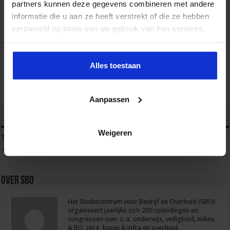
partners kunnen deze gegevens combineren met andere
informatie die u aan ze heeft verstrekt of die ze hebben
verzameld op basis van uw gebruik van hun services.
Mobile Healthcare Event 2026
ZORG
Alles toestaan
Aanpassen
tweet
Weigeren
Tags
CORONAZIEKENHUIS
ZICHT OP ZIEKENHUIZEN
ZIEKENHUIS ANNO 2020
Over sbo
Het Studiecentrum voor Bedrijf en Overheid (SBO)
organiseert jaarlijks zo’n 200 opleidingen en
congressen over o.a. onderwijs, veiligheid, milieu
& RO, zorg, bouw & infra en overheid.