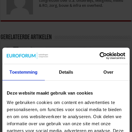
congressen over o.a. onderwijs, veiligheid, milieu
& RO, zorg, bouw & infra en overheid.
Gerelateerde Artikelen
Toestemming
Details
Over
Deze website maakt gebruik van cookies
We gebruiken cookies om content en advertenties te
personaliseren, om functies voor social media te bieden
Kabinet scherpt regels aan voor winstuitkeringen en
en om ons websiteverkeer te analyseren. Ook delen we
bedrijfsvoering in de zorg
informatie over uw gebruik van onze site met onze
6 juli 2026
partners voor social media, adverteren en analyse. Deze