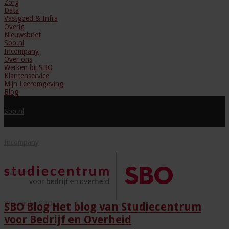
Zorg
Data
Vastgoed & Infra
Overig
Nieuwsbrief
Sbo.nl
Incompany
Over ons
Werken bij SBO
Klantenservice
Mijn Leeromgeving
Blog
Sbo.nl
Incompany
Over ons
Werken bij SBO
SBO Blog Het blog van Studiecentrum
voor Bedrijf en Overheid