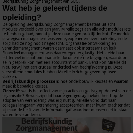
Bedrijfskundig Zorgmanagement van SBO.
Wat heb je geleerd tijdens de
opleiding?
De opleiding Bedrijfskundig Zorgmanagement bestaat uit acht
modules verdeeld over één jaar. Mireille zegt aan alle acht modules iets
te hebben gehad, omdat je deze naar eigen praktijk inricht. De module
strategisch management was een eyeopener en over marketing in de
zorg had ze nog nooit nagedacht. Organisatie-ontwikkeling en
verandermanagement waren daarnaast ook interessant en leuk.
Financieel management was daarentegen erg lastig. Het stelde haar
echter wel in staat om financiële documenten te begrijpen, waardoor
ze in gesprek kon met een accountant of bank. Eerst kon Mireille dit
niet, terwijl het een cruciaal onderdeel van bedrijfsvoering is. Deze
verschillende modules hebben Mireille inzicht gegeven op twee
vlakken:
Bedrijfskundige processen
: hoe onderbouw ik keuzes en waarom
maak ik bepaalde keuzes.
Zichzelf
: wat is het effect van mijn acties en gedrag op de rest van de
organisatie? Bewustzijn dat haar eigen gedrag invloed heeft op de
adoptie van verandering was erg nuttig. Mireille vond dat haar
collega’s langzaam verandering accepteerden, maar kwam erachter dat
zij maar de helft van de informatie gaf waardoor mensen niet in staat
waren te veranderen.