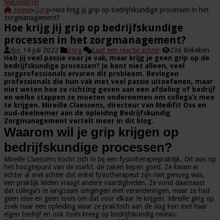
Nieuwsbrief
Home
»
Zorg
»
Hoe krijg jij grip op bedrijfskundige processen in het
zorgmanagement?
Hoe krijg jij grip op bedrijfskundige
processen in het zorgmanagement?
sbo
14 juli 2022
Zorg
Laat een reactie achter
236 Bekeken
Heb jij veel passie voor je vak, maar krijg je geen grip op de
bedrijfskundige processen? Je bent niet alleen, veel
zorgprofessionals ervaren dit probleem. Bevlogen
professionals die hun vak met veel passie uitoefenen, maar
niet weten hoe ze richting geven aan een afdeling of bedrijf
en welke stappen ze moeten ondernemen om collega’s mee
te krijgen. Mireille Claessens, directeur van Medifit Oss en
oud-deelnemer aan de opleiding Bedrijfskundig
Zorgmanagement vertelt meer in dit blog.
Waarom wil je grip krijgen op
bedrijfskundige processen?
Mireille Claessens kocht zich in bij een fysiotherapiepraktijk. Dit was op
het hoogtepunt van de markt, de zaken liepen goed. Ze kwam er
echter al snel achter dat enkel fysiotherapeut zijn niet genoeg was,
een praktijk leiden vraagt andere vaardigheden. Ze vond daarnaast
dat collega’s te langzaam omgingen met veranderingen, maar ze had
geen idee en geen tools om dat voor elkaar te krijgen. Mireille ging op
zoek naar een opleiding waar ze praktisch aan de slag kon met haar
eigen bedrijf en ook tools kreeg op bedrijfskundig niveau: