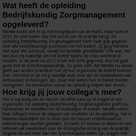
Wat heeft de opleiding
Bedrijfskundig Zorgmanagement
opgeleverd?
Mireille kocht zich in op het hoogtepunt van de markt, maar toen in
2012 de crisis kwam, liep het succes van de praktijk terug. De
opleiding Bedrijfskundig Zorgmanagement heeft haar grip gegeven
over alle bedrijfskundige processen van het bedrijf. Zij ging hierdoor
met maar 4% achteruit, terwijl het landelijk gemiddelde 15% was. Het
was dus vrij makkelijk om het bedrijf tijdens de crisis overeind te
houden. In de jaren na 2012 is het met 50% gegroeid, dus het gaat
goed met de fysiotherapiepraktijk. Zo goed zelfs dat Mireille nu advies
geeft aan andere praktijken hoe zij hun organisatie als bedrijf kunnen
zien. Het komt in de zorg namelijk vaak voor dat de medewerkers wel
enthousiast en bevlogen zijn, maar niet weten hoe ze beleid moeten
vormgeven. De handvatten vanuit de opleiding helpen dan enorm.
Hoe krijg jij jouw collega’s mee?
Het is erg lastig om de neuzen dezelfde kant op te krijgen in een
organisatie. De opleiding Bedrijfskundig Zorgmanagement geeft jou
handvatten en modellen om dit makkelijker te maken. Mireille neemt
haar collega’s mee in de stappen van modellen uit de opleiding. Het is
hiermee makkelijker om te laten zien dat keuzes onderbouwd en
weloverwogen worden gemaakt. Ze heeft 33 mensen in dienst en niet
iedereen wil meedenken over de strategische richting van de praktijk.
Degene die wel meer dan een fysiotherapeut willen zijn, krijgen hier