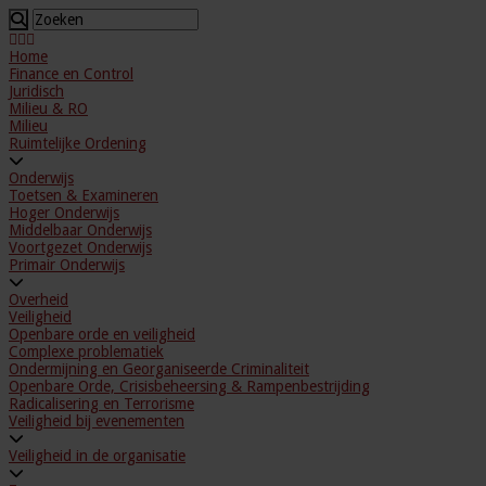
Home
Finance en Control
Juridisch
Milieu & RO
Milieu
Ruimtelijke Ordening
Onderwijs
Toetsen & Examineren
Hoger Onderwijs
Middelbaar Onderwijs
Voortgezet Onderwijs
Primair Onderwijs
Overheid
Veiligheid
Openbare orde en veiligheid
Complexe problematiek
Ondermijning en Georganiseerde Criminaliteit
Openbare Orde, Crisisbeheersing & Rampenbestrijding
Radicalisering en Terrorisme
Veiligheid bij evenementen
Veiligheid in de organisatie