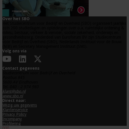
Over het SBO
Het Studiecentrum voor Bedrijf en Overheid (SBO) organiseert jaarlijks
zo’n 200 studiedagen en opleidingen over o.a. ruimtelijke ordening &
milieu, bestuur, verkeer & vervoer, sociale zekerheid, onderwijs en
gezondheidszorg. Onderdeel van Euroforum BV zijn Studiecentrum
voor Bedrijf en Overheid (SBO), Nederlands Instituut voor de Bouw
(NIB) en Secretary Management Instituut (SMI).
Volg ons via
Contact gegevens
Studiecentrum voor Bedrijf en Overheid
Postbus 845
5600 AV Eindhoven
Tel. 040 - 2 974 980
klant@sbo.nl
www.sbo.nl
Direct naar:
Wijzig uw gegevens
Klantenservice
Privacy Policy
Incompany
Profilering