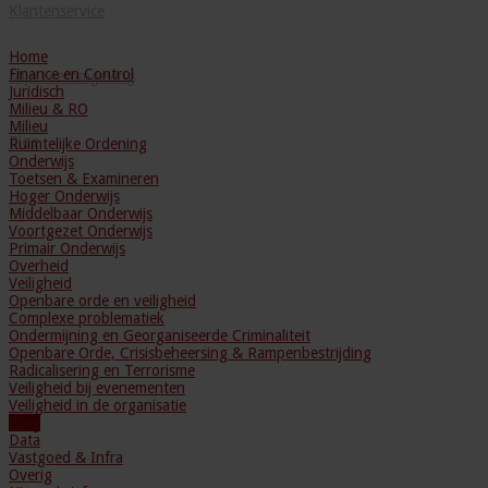
Klantenservice
Home
Finance en Control
Mijn Leeromgeving
Juridisch
Milieu & RO
Milieu
Blog
Ruimtelijke Ordening
Onderwijs
Toetsen & Examineren
Hoger Onderwijs
Middelbaar Onderwijs
Voortgezet Onderwijs
Primair Onderwijs
Overheid
Veiligheid
Openbare orde en veiligheid
Complexe problematiek
Ondermijning en Georganiseerde Criminaliteit
Openbare Orde, Crisisbeheersing & Rampenbestrijding
Radicalisering en Terrorisme
Veiligheid bij evenementen
Veiligheid in de organisatie
Zorg
Data
Vastgoed & Infra
Overig