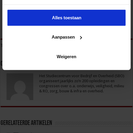
Alles toestaan
tweet
Aanpassen
Tags
ZORGMANAGEMENT
ZORGMANAGER
Weigeren
Over sbo
Het Studiecentrum voor Bedrijf en Overheid (SBO)
organiseert jaarlijks zo’n 200 opleidingen en
congressen over o.a. onderwijs, veiligheid, milieu
& RO, zorg, bouw & infra en overheid.
Gerelateerde Artikelen