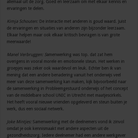
allemaal uit de zorg. Goed en leerzaam om met elkaar kennis en
ervaringen te delen.
Kimja Schouten:
De interactie met anderen is goud waard. Juist
de ervaringen en situaties van anderen zijn bijzonder leerzaam.
Elkaar helpen maar ook elkaar kritisch bevragen is van grote
meerwaarde!
Manel Verbruggen: S
amenwerking was top. dat zat hem
overigens in vooral morele en emotionele steun. Het werken in
groepjes was zeker ook waardevol en leuk. Echter ben ik van
mening dat een andere benadering vanuit het onderwijs veel
meer van deze samenwerking kan maken, kijk bijvoorbeeld naar
de samenwerking in Probleemgestuurd onderwijs of het concept
van de middelbare school UNIC in Utrecht met maatjescirkels.
Het heeft vooral nieuwe vrienden opgeleverd en steun buiten je
werk, dus een sociaal netwerk.
Joke Mintjes:
Samenwerking met de deelnemers vond ik zinvol
omdat je ook kennismaakt met andere aspecten uit de
gezondheidszorg. Iedere deelnemer had een andere werkgever