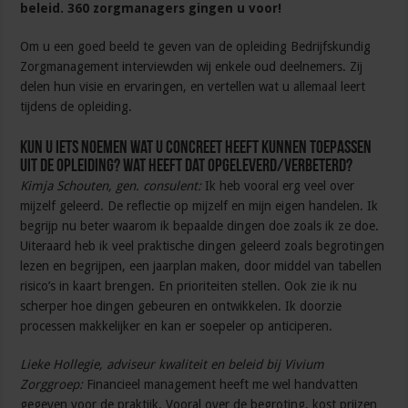
beleid. 360 zorgmanagers gingen u voor!
Om u een goed beeld te geven van de opleiding Bedrijfskundig
Zorgmanagement interviewden wij enkele oud deelnemers. Zij
delen hun visie en ervaringen, en vertellen wat u allemaal leert
tijdens de opleiding.
Kun u iets noemen wat u concreet heeft kunnen toepassen
uit de opleiding? Wat heeft dat opgeleverd/verbeterd?
Kimja Schouten, gen. consulent:
Ik heb vooral erg veel over
mijzelf geleerd. De reflectie op mijzelf en mijn eigen handelen. Ik
begrijp nu beter waarom ik bepaalde dingen doe zoals ik ze doe.
Uiteraard heb ik veel praktische dingen geleerd zoals begrotingen
lezen en begrijpen, een jaarplan maken, door middel van tabellen
risico’s in kaart brengen. En prioriteiten stellen. Ook zie ik nu
scherper hoe dingen gebeuren en ontwikkelen. Ik doorzie
processen makkelijker en kan er soepeler op anticiperen.
Lieke Hollegie, adviseur kwaliteit en beleid bij Vivium
Zorggroep:
Financieel management heeft me wel handvatten
gegeven voor de praktijk. Vooral over de begroting, kost prijzen