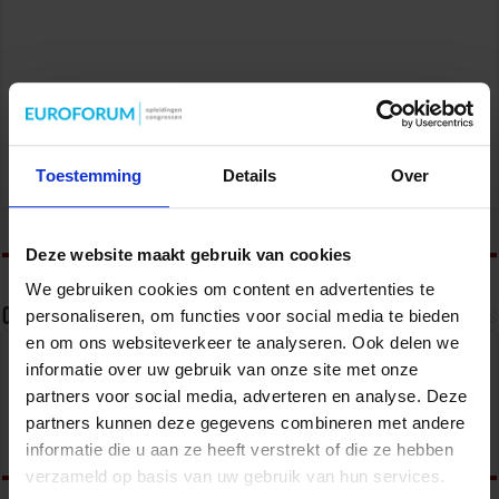
Mobile Healthcare Event 2026
Toestemming
Details
Over
Zorg
tweet
Deze website maakt gebruik van cookies
We gebruiken cookies om content en advertenties te
Over Mitchel de Jager
personaliseren, om functies voor social media te bieden
en om ons websiteverkeer te analyseren. Ook delen we
Opleidings- en congresmanager Sociaal Domein,
informatie over uw gebruik van onze site met onze
Zorg en Legal.
partners voor social media, adverteren en analyse. Deze
partners kunnen deze gegevens combineren met andere
informatie die u aan ze heeft verstrekt of die ze hebben
verzameld op basis van uw gebruik van hun services.