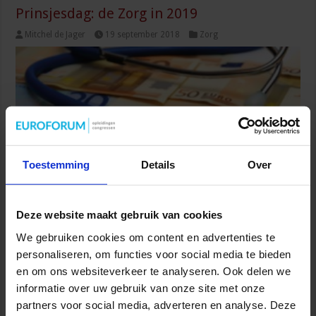
Prinsjesdag: de Zorg in 2019
Mitchel de Jager
19 september 2018
Zorg
Toestemming
Details
Over
De zorg wordt steeds duurder. Althans, er wordt door
demografische ontwikkelingen steeds meer zorg geleverd en
Deze website maakt gebruik van cookies
daardoor komen er ook meer banen in de zorgsector en dus meer
zorgkosten. Het Kabinet erkent dit als een risico op lange termijn.
We gebruiken cookies om content en advertenties te
Op de kwaliteit van de zorg mag niet ingeleverd worden, er moet
personaliseren, om functies voor social media te bieden
dus op een slimme manier worden geïnnoveerd, bespaart en …
en om ons websiteverkeer te analyseren. Ook delen we
informatie over uw gebruik van onze site met onze
Lees verder »
partners voor social media, adverteren en analyse. Deze