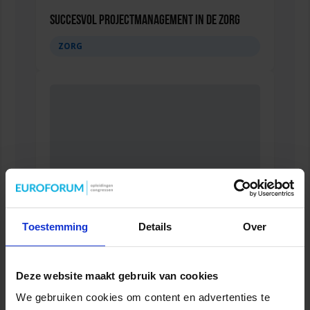
Succesvol Projectmanagement in de Zorg
ZORG
Toestemming
Details
Over
Mobile Healthcare Event 2026
ZORG
Deze website maakt gebruik van cookies
We gebruiken cookies om content en advertenties te