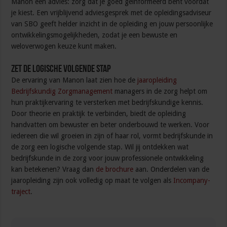
Manon één advies: zorg dat je goed geïnformeerd bent voordat
je kiest. Een vrijblijvend adviesgesprek met de opleidingsadviseur
van SBO geeft helder inzicht in de opleiding en jouw persoonlijke
ontwikkelingsmogelijkheden, zodat je een bewuste en
weloverwogen keuze kunt maken.
Zet de logische volgende stap
De ervaring van Manon laat zien hoe de
jaaropleiding
Bedrijfskundig Zorgmanagement
managers in de zorg helpt om
hun praktijkervaring te versterken met bedrijfskundige kennis.
Door theorie en praktijk te verbinden, biedt de opleiding
handvatten om bewuster en beter onderbouwd te werken. Voor
iedereen die wil groeien in zijn of haar rol, vormt bedrijfskunde in
de zorg een logische volgende stap. Wil jij ontdekken wat
bedrijfskunde in de zorg voor jouw professionele ontwikkeling
kan betekenen? Vraag dan
de brochure
aan. Onderdelen van de
jaaropleiding zijn ook volledig op maat te volgen als
Incompany-
traject
.