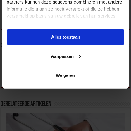
partners kunnen deze gegevens combineren met andere
informatie die u aan ze heeft verstrekt of die ze hebben
verzameld op basis van uw gebruik van hun services.
tweet
Alles toestaan
Over sbo
Aanpassen
Het Studiecentrum voor Bedrijf en Overheid (SBO)
organiseert jaarlijks zo’n 200 opleidingen en
congressen over o.a. onderwijs, veiligheid, milieu
& RO, zorg, bouw & infra en overheid.
Weigeren
Gerelateerde Artikelen