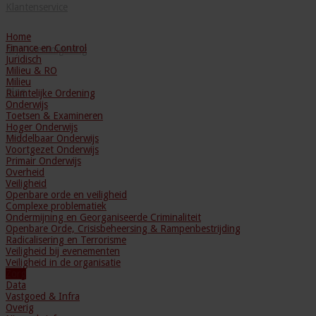
Klantenservice
Home
Finance en Control
Mijn Leeromgeving
Juridisch
Milieu & RO
Milieu
Blog
Ruimtelijke Ordening
Onderwijs
Toetsen & Examineren
Hoger Onderwijs
Middelbaar Onderwijs
Voortgezet Onderwijs
Primair Onderwijs
Overheid
Veiligheid
Openbare orde en veiligheid
Complexe problematiek
Ondermijning en Georganiseerde Criminaliteit
Openbare Orde, Crisisbeheersing & Rampenbestrijding
Radicalisering en Terrorisme
Veiligheid bij evenementen
Veiligheid in de organisatie
Zorg
Data
Vastgoed & Infra
Overig