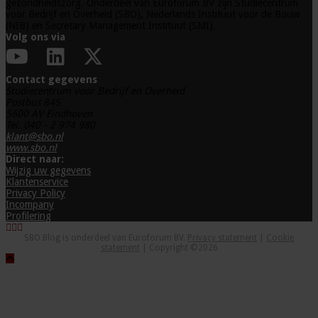
gezondheidszorg. Onderdeel van Euroforum BV zijn Studiecentrum
voor Bedrijf en Overheid (SBO), Nederlands Instituut voor de Bouw
(NIB) en Secretary Management Instituut (SMI).
Volg ons via
Contact gegevens
Studiecentrum voor Bedrijf en Overheid
Postbus 845
5600 AV Eindhoven
Tel. 040 - 2 974 980
klant@sbo.nl
www.sbo.nl
Direct naar:
Wijzig uw gegevens
Klantenservice
Privacy Policy
Incompany
Profilering
SBO Blog is onderdeel van Euroforum BV.
Privacy statement
|
Cookie
statement
| Copyright ©2026