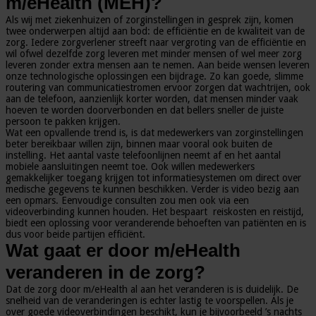
m/eHealth (MEH)?
Als wij met ziekenhuizen of zorginstellingen in gesprek zijn, komen
twee onderwerpen altijd aan bod: de efficiëntie en de kwaliteit van de
zorg. Iedere zorgverlener streeft naar vergroting van de efficiëntie en
wil ofwel dezelfde zorg leveren met minder mensen of wel meer zorg
leveren zonder extra mensen aan te nemen. Aan beide wensen leveren
onze technologische oplossingen een bijdrage. Zo kan goede, slimme
routering van communicatiestromen ervoor zorgen dat wachtrijen, ook
aan de telefoon, aanzienlijk korter worden, dat mensen minder vaak
hoeven te worden doorverbonden en dat bellers sneller de juiste
persoon te pakken krijgen.
Wat een opvallende trend is, is dat medewerkers van zorginstellingen
beter bereikbaar willen zijn, binnen maar vooral ook buiten de
instelling. Het aantal vaste telefoonlijnen neemt af en het aantal
mobiele aansluitingen neemt toe. Ook willen medewerkers
gemakkelijker toegang krijgen tot informatiesystemen om direct over
medische gegevens te kunnen beschikken. Verder is video bezig aan
een opmars. Eenvoudige consulten zou men ook via een
videoverbinding kunnen houden. Het bespaart reiskosten en reistijd,
biedt een oplossing voor veranderende behoeften van patiënten en is
dus voor beide partijen efficiënt.
Wat gaat er door m/eHealth
veranderen in de zorg?
Dat de zorg door m/eHealth al aan het veranderen is is duidelijk. De
snelheid van de veranderingen is echter lastig te voorspellen. Als je
over goede videoverbindingen beschikt, kun je bijvoorbeeld ’s nachts