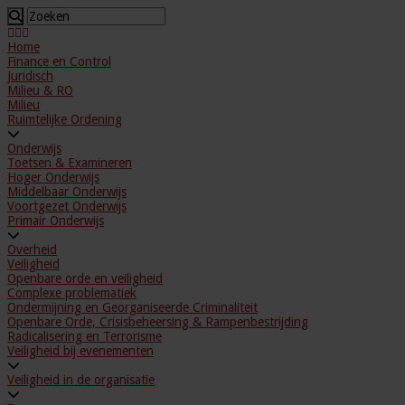
Home
Finance en Control
Juridisch
Milieu & RO
Milieu
Ruimtelijke Ordening
Onderwijs
Toetsen & Examineren
Hoger Onderwijs
Middelbaar Onderwijs
Voortgezet Onderwijs
Primair Onderwijs
Overheid
Veiligheid
Openbare orde en veiligheid
Complexe problematiek
Ondermijning en Georganiseerde Criminaliteit
Openbare Orde, Crisisbeheersing & Rampenbestrijding
Radicalisering en Terrorisme
Veiligheid bij evenementen
Veiligheid in de organisatie