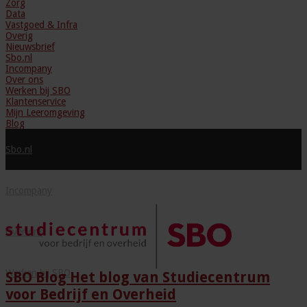
Zorg
Data
Vastgoed & Infra
Overig
Nieuwsbrief
Sbo.nl
Incompany
Over ons
Werken bij SBO
Klantenservice
Mijn Leeromgeving
Blog
Sbo.nl
Incompany
Over ons
Werken bij SBO
SBO Blog Het blog van Studiecentrum
voor Bedrijf en Overheid