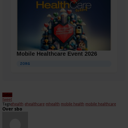
Mobile Healthcare Event 2026
ZORG
Delen
tweet
Tags
ehealth
ehealthcare
mhealth
mobile health
mobile healthcare
Over sbo