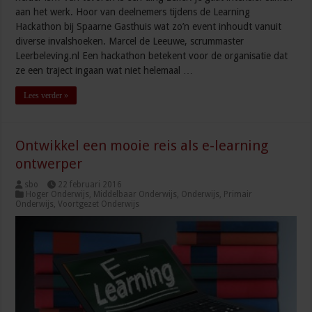
aan het werk. Hoor van deelnemers tijdens de Learning
Hackathon bij Spaarne Gasthuis wat zo’n event inhoudt vanuit
diverse invalshoeken. Marcel de Leeuwe, scrummaster
Leerbeleving.nl Een hackathon betekent voor de organisatie dat
ze een traject ingaan wat niet helemaal …
Lees verder »
Ontwikkel een mooie reis als e-learning
ontwerper
sbo
22 februari 2016
Hoger Onderwijs
,
Middelbaar Onderwijs
,
Onderwijs
,
Primair
Onderwijs
,
Voortgezet Onderwijs