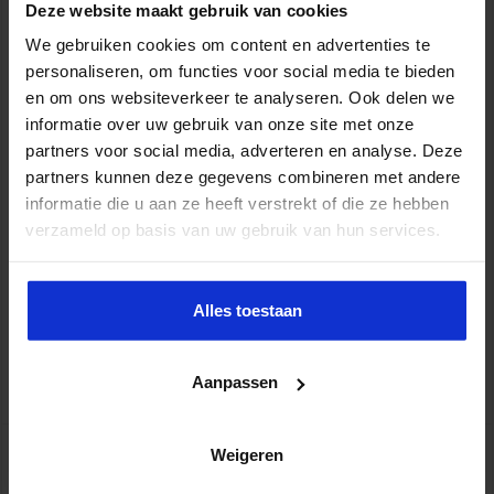
Deze website maakt gebruik van cookies
We gebruiken cookies om content en advertenties te
personaliseren, om functies voor social media te bieden
en om ons websiteverkeer te analyseren. Ook delen we
informatie over uw gebruik van onze site met onze
partners voor social media, adverteren en analyse. Deze
partners kunnen deze gegevens combineren met andere
informatie die u aan ze heeft verstrekt of die ze hebben
“Empoweren van lerenden”: het grotendeels overdragen van de
regie over en de verantwoordelijkheid voor het leren aan de
verzameld op basis van uw gebruik van hun services.
lerende professional zelf. Waarom? Veel organisaties bieden e-
learningzelfstudiemodules aan hun medewerkers. Zij zijn verplicht
om de modules pagina voor pagina tot zich te nemen en worden
Alles toestaan
zo bij de hand genomen. Als het leermateriaal of training
ontbreekt, stopt het leren. Deze aanpak …
Aanpassen
Lees verder »
Weigeren
Advies aan e-Learning ontwerpers