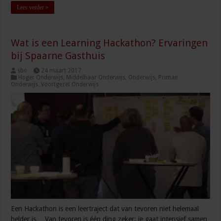
Lees verder »
Wat is een Learning Hackathon? Ervaringen
bij Spaarne Gasthuis
sbo
24 maart 2017
Hoger Onderwijs
,
Middelbaar Onderwijs
,
Onderwijs
,
Primair
Onderwijs
,
Voortgezet Onderwijs
Een Hackathon is een leertraject dat van tevoren niet helemaal
helder is… Van tevoren is één ding zeker: je gaat intensief samen