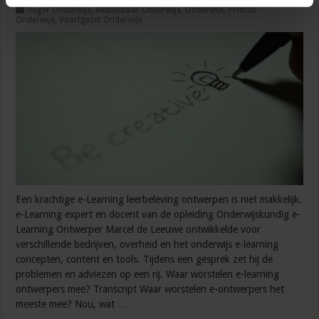
sbo
15 augustus 2017
Hoger Onderwijs
,
Middelbaar Onderwijs
,
Onderwijs
,
Primair
Onderwijs
,
Voortgezet Onderwijs
Een krachtige e-Learning leerbeleving ontwerpen is niet makkelijk.
e-Learning expert en docent van de opleiding Onderwijskundig e-
Learning Ontwerper Marcel de Leeuwe ontwikkelde voor
verschillende bedrijven, overheid en het onderwijs e-learning
concepten, content en tools. Tijdens een gesprek zet hij de
problemen en adviezen op een rij. Waar worstelen e-learning
ontwerpers mee? Transcript Waar worstelen e-ontwerpers het
meeste mee? Nou, wat …