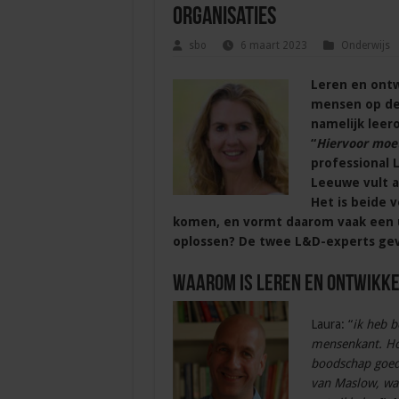
organisaties
sbo
6 maart 2023
Onderwijs
Leren en ontw
mensen op de 
namelijk leer
“
Hiervoor moe
professional 
Leeuwe vult a
Het is beide 
komen, en vormt daarom vaak een u
oplossen? De twee L&D-experts ge
Waarom is leren en ontwikkel
Laura: “
ik heb b
mensenkant. Ho
boodschap goed 
van Maslow, wat