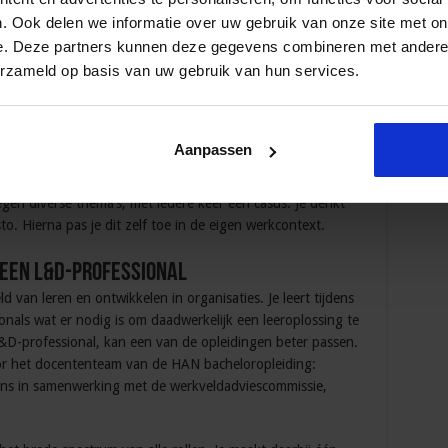
. Ook delen we informatie over uw gebruik van onze site met on
e. Deze partners kunnen deze gegevens combineren met andere i
erzameld op basis van uw gebruik van hun services.
en de opleidingen
voor ogen: een verandering in perspectief omtrent leren en
nders communiceren met jouw collega’s, om zo een betere
Aanpassen
ect Opleidingskunde behandelt een thema uit jouw eigen
t is van leren. De
opleiding (e)Learning Design voor
en diverse thema’s, met iedere keer een casus. Je denkt
. Hierna pas je dit zelf toe in de eigen werkcontext.
 een L&D-professional
 van leren en ontwikkelen in organisaties. Je leert tijdens
onals wat er nodig is om daadwerkelijk een leeroplossing te
L&D-professional, kan een van de opleidingen beter passen.
or het docententeam van de HAN bacheloropleiding:
ons in samenwerking met de werkveldadviescommissie,