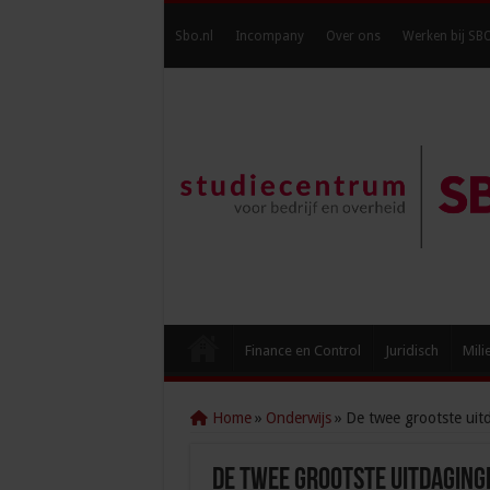
Sbo.nl
Incompany
Over ons
Werken bij SB
Finance en Control
Juridisch
Mili
Home
»
Onderwijs
»
De twee grootste uitd
De twee grootste uitdaging