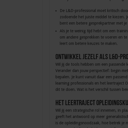
De L&D-professional moet kritisch doo
zodoende het juiste middel te kiezen. 
bent een betere gesprekpartner met je
Als je te weinig tijd hebt om een traini
om andere gesprekken te voeren en te 
leert om betere keuzes te maken.
Ontwikkel jezelf als L&D-pr
Wil jij de tools hebben om een passende l
Verander dan jouw perspectief: begin met
bepalen. Je kunt vanuit daar een passend
learning professionals en het leertrajec
dit te doen. Wat is het verschil tussen be
Het leertraject Opleidingsk
Wil jij een strategische rol innemen, in p
geeft het antwoord op meer generalistisc
is de opleidingsnoodzaak, hoe betrek je m