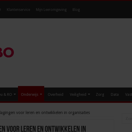
O
Klantenservice
Mijn Leeromgeving
Blog
eu & RO
Onderwijs
Overheid
Veiligheid
Zorg
Data
Vas
agingen voor leren en ontwikkelen in organisaties
en voor leren en ontwikkelen in