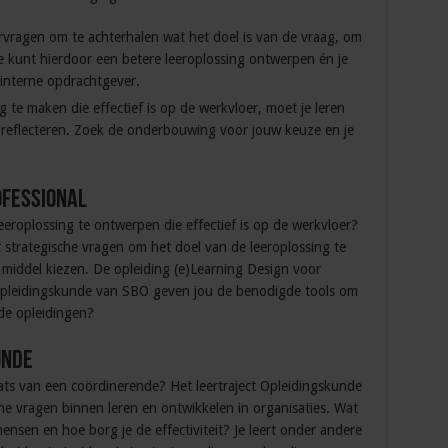
rvragen om te achterhalen wat het doel is van de vraag, om
Je kunt hierdoor een betere leeroplossing ontwerpen én je
 interne opdrachtgever.
ng te maken die effectief is op de werkvloer, moet je leren
reflecteren. Zoek de onderbouwing voor jouw keuze en je
ofessional
eeroplossing te ontwerpen die effectief is op de werkvloer?
 strategische vragen om het doel van de leeroplossing te
 middel kiezen. De opleiding (e)Learning Design voor
t Opleidingskunde van SBO geven jou de benodigde tools om
ide opleidingen?
unde
laats van een coördinerende? Het leertraject Opleidingskunde
he vragen binnen leren en ontwikkelen in organisaties. Wat
ensen en hoe borg je de effectiviteit? Je leert onder andere