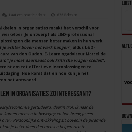
Luist
Laat een reactie achter
676 Bekeken
ikkelen in organisaties maakt het verschil voor
werkvloer. Je ontwerpt als L&D-professional
oplossingen die mensen beter maken in hun werk.
Altij
t je echter boven het werk hangen
”, aldus L&D-
Laura van den Ouden. E-Learningadviseur Marcel de
an: “
je moet daarnaast ook kritische vragen stellen
”.
vereist om tot effectieve leeroplossingen te
itdaging. Hoe komt dat en hoe kun je het
ven het antwoord.
en in organisaties zo interessant?
edrijfseconomie gestudeerd, daarin trok ik naar de
e komen mensen in beweging en hoe breng je een
Downl
over? Persoonlijke ontwikkeling zit bovenin de piramide
 kun je beter doen dan mensen helpen zich te