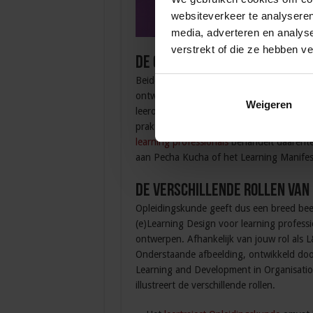
websiteverkeer te analyseren
media, adverteren en analys
verstrekt of die ze hebben v
De grootste verschillen tuss
Beide opleidingen hebben hetzelfde doel 
ontwikkelen in de organisatie. Je leert a
Weigeren
leeroplossing te realiseren. Het leertraj
praktijk, bijvoorbeeld meten wat de impac
learning professionals
behandelt daarenteg
aan Pecha Kucha of het Learning Manifesto
De verschillende rollen van
Opleidingskunde geeft dus een breed beeld
(e)Learning Design voor learning professi
ontwerpen. Afhankelijk van jouw rol als 
Onderstaande afbeelding, ontwikkeld do
Learning and Development in Organisati
illustreert de verschillende rollen.