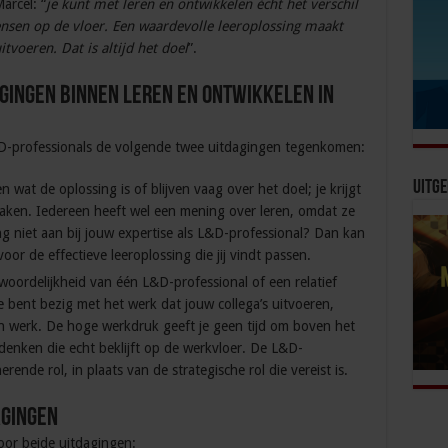
Marcel: “
je kunt met leren en ontwikkelen écht het verschil
sen op de vloer. Een waardevolle leeroplossing maakt
tvoeren. Dat is altijd het doel
”.
ingen binnen leren en ontwikkelen in
&D-professionals de volgende twee uitdagingen tegenkomen:
Uitge
wat de oplossing is of blijven vaag over het doel; je krijgt
aken. Iedereen heeft wel een mening over leren, omdat ze
ng niet aan bij jouw expertise als L&D-professional? Dan kan
voor de effectieve leeroplossing die jij vindt passen.
woordelijkheid van één L&D-professional of een relatief
Je bent bezig met het werk dat jouw collega’s uitvoeren,
 werk. De hoge werkdruk geeft je geen tijd om boven het
enken die echt beklijft op de werkvloer. De L&D-
rende rol, in plaats van de strategische rol die vereist is.
agingen
oor beide uitdagingen: