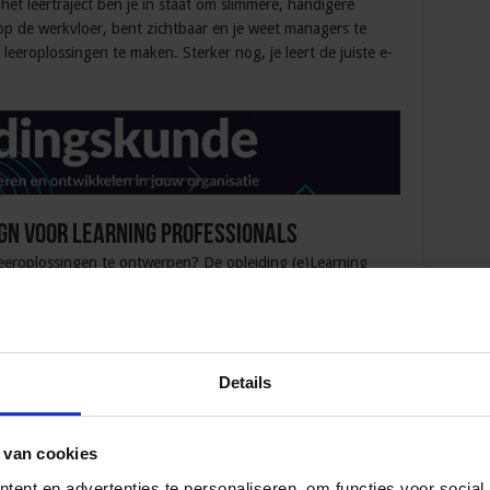
het leertraject ben je in staat om slimmere, handigere
op de werkvloer, bent zichtbaar en je weet managers te
 leeroplossingen te maken. Sterker nog, je leert de juiste e-
ign voor learning professionals
 leeroplossingen te ontwerpen? De opleiding (e)Learning
verdiepend en specialistisch als het leertraject
ellen en voorbeelden ter sprake, maar vervolgens werk je
ld is de optimalisatie van het inwerktraject aan de hand
el en kies een leervorm. Hierna onderbouw je waarom je
Details
 wat er beter kan. Het gaat over het ontdekken van
ltaten. Na de opleiding heb je een beter beeld van de
 van cookies
ent en advertenties te personaliseren, om functies voor social