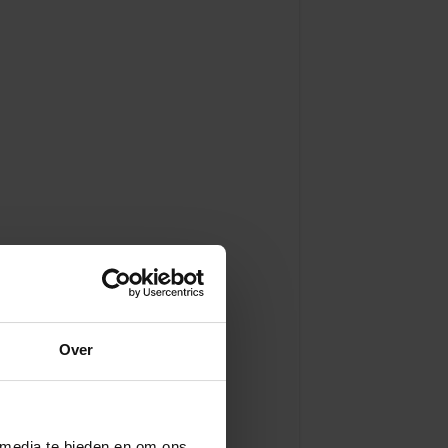
Over
 media te bieden en om ons