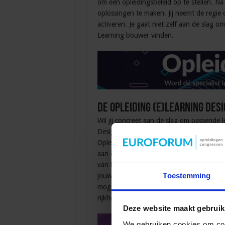
om een opleidingsbeleid op te stellen. Na 
oplossingen te maken. Jij neemt de regie 
activeren. Je gaat niet zelf aan de slag om
Learning bouwer vinden.
De opleiding (e)Learning Des
Wil jij concreet aan de slag om passende
Design voor learning professionals is meer 
Opleidingskunde. Uiteraard komen er mod
aan een verwerkingsopdracht. Een voorbee
van het acht velden-model. Bepaal het do
Toestemming
jouw keuzes hebt gemaakt en bespreek je
mogelijke keuzes en de bijbehorende resu
rijkheid aan oplossingen.
Deze website maakt gebruik
We gebruiken cookies om cont