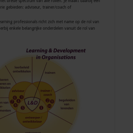
et brede spectrum van alle rollen. Je maakt daarbij één
ie gebieden: adviseur, trainer/coach of
earning professionals richt zich met name op de rol van
rbij enkele belangrijke onderdelen vanuit de rol van