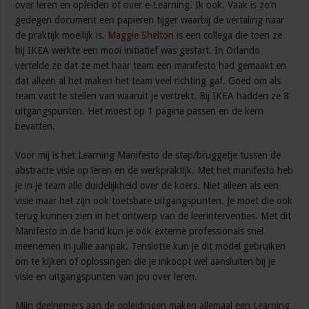
over leren en opleiden of over e-Learning. Ik ook. Vaak is zo’n
gedegen document een papieren tijger waarbij de vertaling naar
de praktijk moeilijk is.
Maggie Shelton
is een collega die toen ze
bij IKEA werkte een mooi initiatief was gestart. In Orlando
vertelde ze dat ze met haar team een manifesto had gemaakt en
dat alleen al het maken het team veel richting gaf. Goed om als
team vast te stellen van waaruit je vertrekt. Bij IKEA hadden ze 8
uitgangspunten. Het moest op 1 pagina passen en de kern
bevatten.
Voor mij is het Learning Manifesto de stap/bruggetje tussen de
abstracte visie op leren en de werkpraktijk. Met het manifesto heb
je in je team alle duidelijkheid over de koers. Niet alleen als een
visie maar het zijn ook toetsbare uitgangspunten. Je moet die ook
terug kunnen zien in het ontwerp van de leerinterventies. Met dit
Manifesto in de hand kun je ook externe professionals snel
meenemen in jullie aanpak. Tenslotte kun je dit model gebruiken
om te kijken of oplossingen die je inkoopt wel aansluiten bij je
visie en uitgangspunten van jou over leren.
Mijn deelnemers aan de opleidingen maken allemaal een Learning