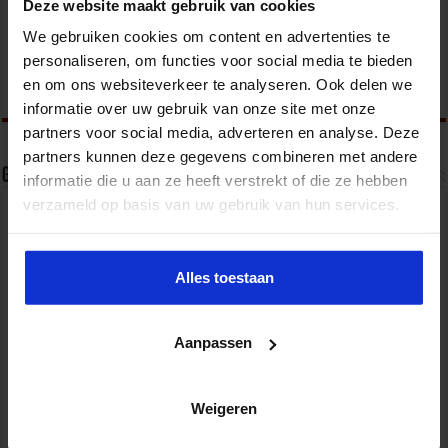
Deze website maakt gebruik van cookies
Het Studiecentrum voor Bedrijf en Overheid (SBO)
organiseert jaarlijks zo’n 200 opleidingen en
We gebruiken cookies om content en advertenties te
congressen over o.a. onderwijs, veiligheid, milieu
personaliseren, om functies voor social media te bieden
& RO, zorg, bouw & infra en overheid.
en om ons websiteverkeer te analyseren. Ook delen we
informatie over uw gebruik van onze site met onze
partners voor social media, adverteren en analyse. Deze
partners kunnen deze gegevens combineren met andere
Gerelateerde Artikelen
informatie die u aan ze heeft verstrekt of die ze hebben
verzameld op basis van uw gebruik van hun services.
Alles toestaan
Aanpassen
Weigeren
Van AI-proof toetsen naar AI-ready onderwijs