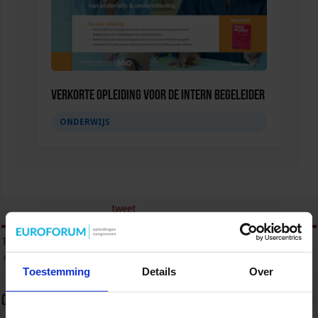
Verkorte opleiding voor de Intern Begeleider
ONDERWIJS
tweet
Tags
E-LEARNING
MARCEL DE LEEUWE
ONDERWIJSKUNDIG E-LEARNING ONTWERPER
Toestemming
Details
Over
Over sbo