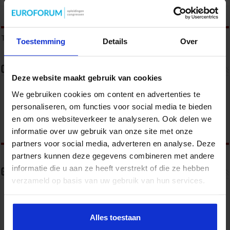
tweet
Tags
JAARREKENING
JAARREKENINGACTUALITEITEN
Toestemming
Details
Over
Over sbo
Deze website maakt gebruik van cookies
Het Studiecentrum voor Bedrijf en Overheid (SBO)
We gebruiken cookies om content en advertenties te
organiseert jaarlijks zo’n 200 opleidingen en
personaliseren, om functies voor social media te bieden
congressen over o.a. onderwijs, veiligheid, milieu
& RO, zorg, bouw & infra en overheid.
en om ons websiteverkeer te analyseren. Ook delen we
informatie over uw gebruik van onze site met onze
partners voor social media, adverteren en analyse. Deze
partners kunnen deze gegevens combineren met andere
informatie die u aan ze heeft verstrekt of die ze hebben
Gerelateerde Artikelen
verzameld op basis van uw gebruik van hun services.
Alles toestaan