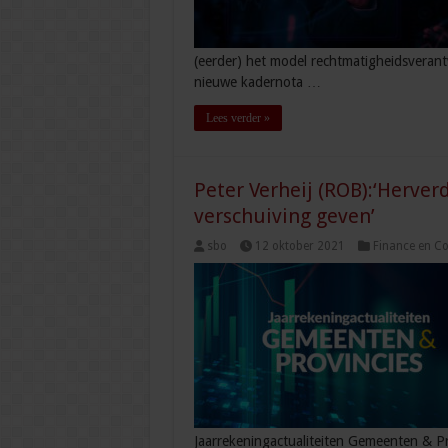
(eerder) het model rechtmatigheidsverant
nieuwe kadernota …
Lees verder »
Peter Verheij (ROB):‘Herve
verschuiving geven’
sbo
12 oktober 2021
Finance en Co
Jaarrekeningactualiteiten Gemeenten & P