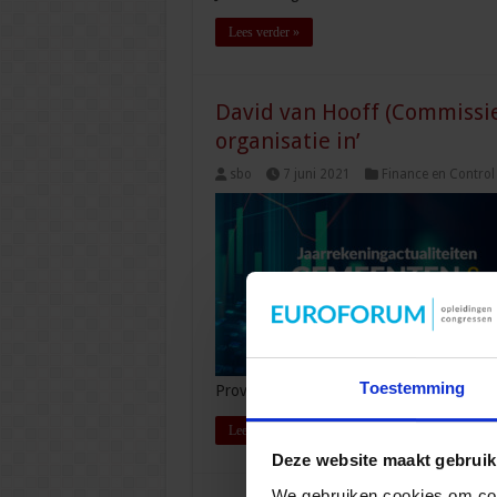
Lees verder »
David van Hooff (Commissie
organisatie in’
sbo
7 juni 2021
Finance en Control
Toestemming
Provincies’, laat er zijn …
Lees verder »
Deze website maakt gebruik
We gebruiken cookies om cont