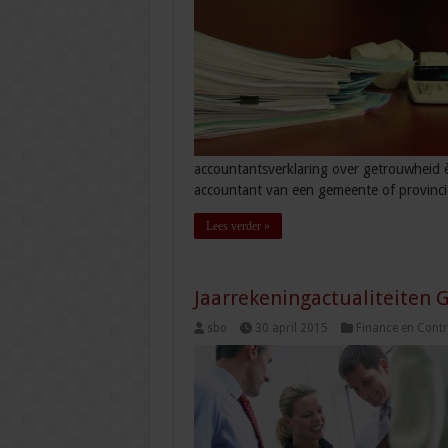
accountantsverklaring over getrouwheid 
accountant van een gemeente of provinc
Lees verder »
Jaarrekeningactualiteiten 
sbo
30 april 2015
Finance en Contr