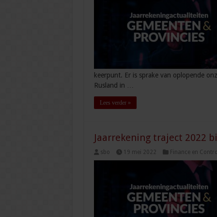
keerpunt. Er is sprake van oplopende onz
Rusland in …
Lees verder »
Jaarrekening traject 2022 b
sbo
19 mei 2022
Finance en Contro