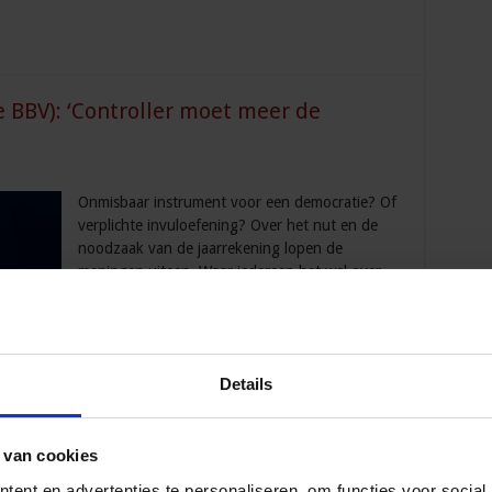
 BBV): ‘Controller moet meer de
Onmisbaar instrument voor een democratie? Of
verplichte invuloefening? Over het nut en de
noodzaak van de jaarrekening lopen de
meningen uiteen. Waar iedereen het wel over
eens is, is dat de rol van de controller verandert.
David van Hooff, voorzitter van de commissie
BBV en één van de sprekers op het seminar
‘Jaarrekeningactualiteiten voor Gemeenten en
Details
 van cookies
ent en advertenties te personaliseren, om functies voor social