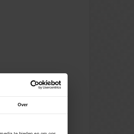
Over
 media te bieden en om ons