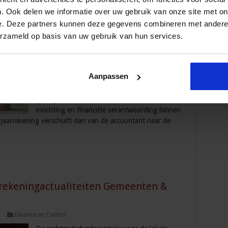
. Ook delen we informatie over uw gebruik van onze site met on
Control
e. Deze partners kunnen deze gegevens combineren met andere i
Vanaf boekjaar 2021 treedt de nieuwe
erzameld op basis van uw gebruik van hun services.
wetswijziging in werking over rechtmatigheid in
jaarrekeningen van gemeenten. Colleges van
burgemeesters en wethouders worden zelf
Aanpassen
verantwoordelijk voor het afgeven van een
rechtmatigheidsverklaring. Deze wijziging heeft
gevolgen voor het financieel beleid, de
inrichting en financiële verantwoording binnen
jaarrekening verschuift dan van de accountant naar de
rrekeningactualiteiten Gemeenten &
5
Finance en Control