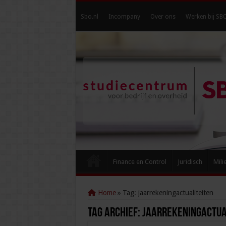
Sbo.nl
Incompany
Over ons
Werken bij SB
Finance en Control
Juridisch
Mili
Home
»
Tag:
jaarrekeningactualiteiten
Tag Archief:
jaarrekeningactua