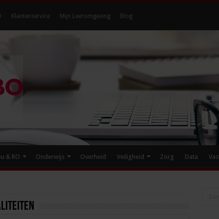
O
Klantenservice
Mijn Leeromgeving
Blog
eu & RO
Onderwijs
Overheid
Veiligheid
Zorg
Data
Vas
liteiten