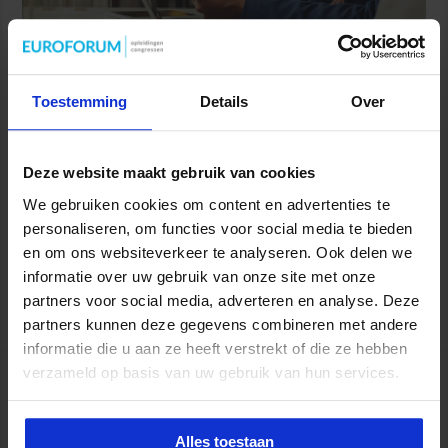
Toestemming
Details
Over
Vanaf boekjaar 2021 treedt de nieuwe wetswijziging in werking
over rechtmatigheid in jaarrekeningen van gemeenten. Colleges
van burgemeesters en wethouders worden zelf verantwoordelijk
Deze website maakt gebruik van cookies
voor het afgeven van een rechtmatigheidsverklaring. Deze
We gebruiken cookies om content en advertenties te
wijziging heeft gevolgen voor het financieel beleid, de inrichting
personaliseren, om functies voor social media te bieden
en financiële verantwoording binnen gemeenten. De
en om ons websiteverkeer te analyseren. Ook delen we
controleverklaring van de jaarrekening verschuift dan van de
informatie over uw gebruik van onze site met onze
accountant naar de gemeente zelf, waarbij het …
partners voor social media, adverteren en analyse. Deze
Lees verder »
partners kunnen deze gegevens combineren met andere
informatie die u aan ze heeft verstrekt of die ze hebben
verzameld op basis van uw gebruik van hun services.
De internationale regelgeving rondom het
jaarrekeningrecht voor overheden is volop
in beweging.
Alles toestaan