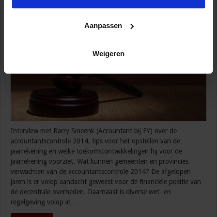
redactie
27 oktober 2014
Finance en Control
Aanpassen
Weigeren
Interview met Barry Smeenk (Accountant bij EY) over de
accountantscontrole 2014, tips voor het opstellen van de
jaarrekening en welke toekomstontwikkelingen hij voor de
jaarrekening voorziet. Wat kunnen gemeenten en provincies
verwachten van de accountantscontrole 2014? De afgelopen
jaren is er volop aandacht geweest voor de financiële positie van
de decentrale overheden. Daarnaast is diverse wet- en
regelgeving volop in …