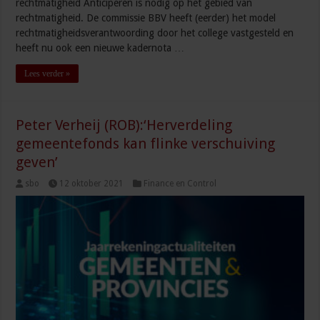
rechtmatigheid Anticiperen is nodig op het gebied van
rechtmatigheid. De commissie BBV heeft (eerder) het model
rechtmatigheidsverantwoording door het college vastgesteld en
heeft nu ook een nieuwe kadernota …
Lees verder »
Peter Verheij (ROB):‘Herverdeling
gemeentefonds kan flinke verschuiving
geven’
sbo
12 oktober 2021
Finance en Control