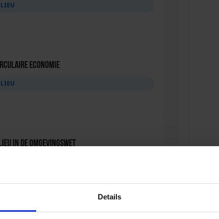
ILIEU
Circulaire Economie
ILIEU
lieu in de Omgevingswet
ILIEU
Details