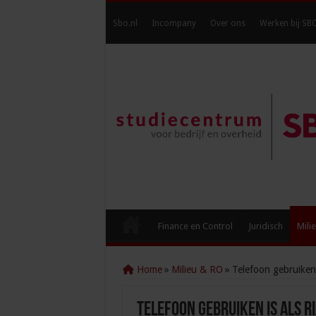
Sbo.nl
Incompany
Over ons
Werken bij SB
Finance en Control
Juridisch
Mili
Home
»
Milieu & RO
»
Telefoon gebruiken 
Telefoon gebruiken is als r