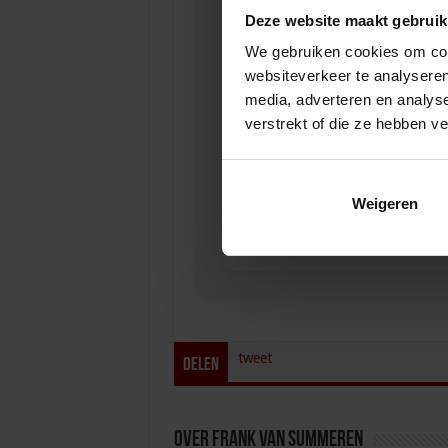
Opleiding W
Deze website maakt gebruik
WATER & M
We gebruiken cookies om cont
websiteverkeer te analyseren
media, adverteren en analys
verstrekt of die ze hebben v
5-daagse op
Weigeren
WATER & M
tweet
Delen
Over Frank van Summeren