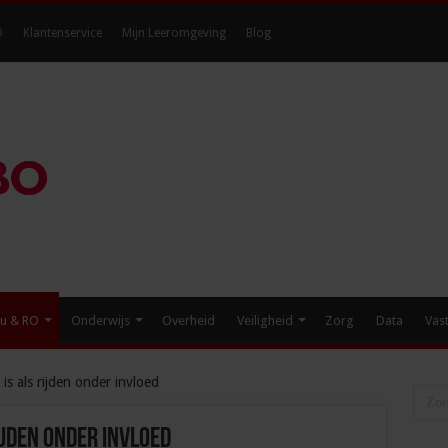
O
Klantenservice
Mijn Leeromgeving
Blog
eu & RO
Onderwijs
Overheid
Veiligheid
Zorg
Data
Vas
is als rijden onder invloed
ijden onder invloed