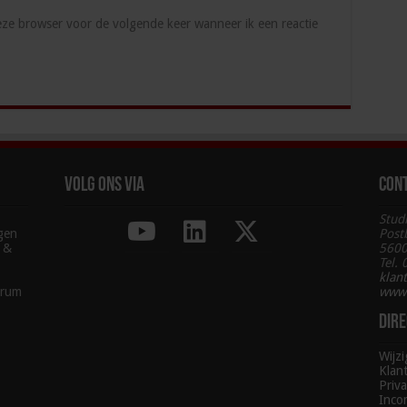
deze browser voor de volgende keer wanneer ik een reactie
Volg ons via
Con
Stud
agen
Post
g &
5600
Tel.
klan
trum
www.
Dire
Wijz
Klan
Priva
Inco