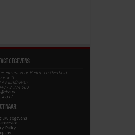
tact gegevens
iecentrum voor Bedrijf en Overheid
bus 845
 AV Eindhoven
 040 - 2 974 980
t@sbo.nl
sbo.nl
ct naar:
ig uw gegevens
tenservice
cy Policy
mpany