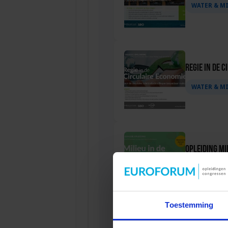
WATER & M
Regie in de 
WATER & M
Opleiding Mi
WATER & M
Toestemming