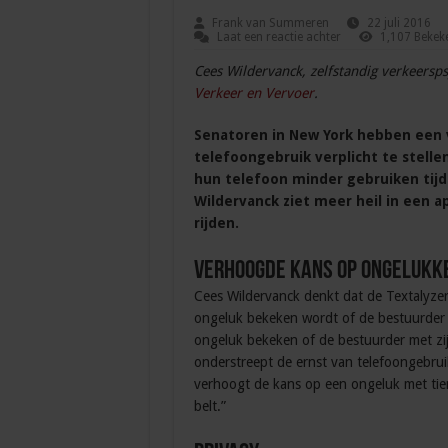
Frank van Summeren
22 juli 2016
Laat een reactie achter
1,107 Bekek
Cees Wildervanck, zelfstandig verkeers
Verkeer en Vervoer
.
Senatoren in New York hebben een 
telefoongebruik verplicht te stell
hun telefoon minder gebruiken tijd
Wildervanck ziet meer heil in een ap
rijden.
Verhoogde kans op ongelukk
Cees Wildervanck denkt dat de Textalyzer
ongeluk bekeken wordt of de bestuurder m
ongeluk bekeken of de bestuurder met zij
onderstreept de ernst van telefoongebruik 
verhoogt de kans op een ongeluk met tient
belt.”