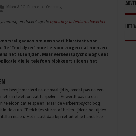
Adve
Milieu & RO
,
Ruimtelijke Ordening
en
psycholoog en docent op de
opleiding beleidsmedewerker
Het 
voorstel gedaan om een soort blaastest voor
en. De ‘Textalyzer’ moet ervoor zorgen dat mensen
ens het autorijden. Maar verkeerspsycholoog Cees
plicatie die je telefoon blokkeert tijdens het
en
 een beetje mosterd na de maaltijd is, omdat pas na een
et zijn telefoon zat te spelen. ”Er wordt pas na een
n telefoon zat te spelen. Maar de verkeerspsycholoog
in de auto. ”Berichtjes sturen of bellen tijdens het rijden
allen malen. Het maakt daarbij niet uit of je handsfree