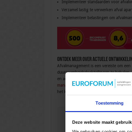
Implementeer standaarden voor afvalv
Verzamel lastig te verwerken afval apart
Implementeer belastingen om afvalmana
Ontdek meer over actuele ontwikkeli
Afvalmanagement is een vereiste om een ci
duurzaamheidsdoelstellingen te behalen.
en actuele ontwikkelingen in deze markt
management
van SBO! Deze opleiding is 
het kennisniveau in jouw hele organisatie
Toestemming
Deze website maakt gebruik
Gerelateerde
We gebruiken cookies om cont