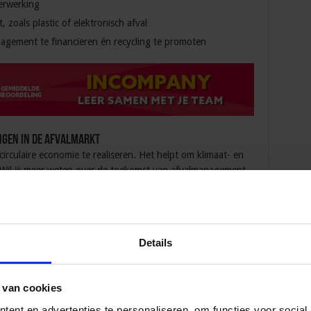
erwerking
, zoals plastic of elektronisch afval
gement te financieren én recycling te promoten
ngen in de afvalmarkt
rculaire economie te realiseren. Het helpt om klimaat- en
 Wil jij meer weten over de toekomst van afvalmanagement
? Meld je dan aan voor de
opleiding Afval/Grondstoffen
ook volledig op maat als
Incompany-traject
te volgen, om
 te verbeteren.
Details
 van cookies
 Opleidingen en Cursussen
ent en advertenties te personaliseren, om functies voor social