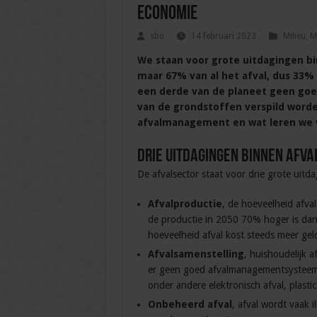
economie
sbo
14 februari 2023
Milieu
,
M
We staan voor grote uitdagingen 
maar 67% van al het afval, dus 33%
een derde van de planeet geen go
van de grondstoffen verspild worde
afvalmanagement en wat leren we 
Drie uitdagingen binnen af
De afvalsector staat voor drie grote uitd
Afvalproductie
, de hoeveelheid afva
de productie in 2050 70% hoger is dan
hoeveelheid afval kost steeds meer geld
Afvalsamenstelling
, huishoudelijk a
er geen goed afvalmanagementsysteem is
onder andere elektronisch afval, plastic
Onbeheerd afval
, afval wordt vaak 