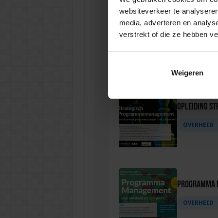
websiteverkeer te analyseren
media, adverteren en analys
Programma M
verstrekt of die ze hebben v
OVERHEID
Weigeren
Opleiding S
OVERHEID
Programma M
OVERHEID