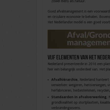
zowel mens als natuur.
Goed afvalmanagement is een voorwaard
en circulaire economie te behalen. Bove
Het Nederlandse model is een goed voor
Vijf elementen van het Nede
Nederland presenteerde in 2016 een plan o
hier een belangrijk onderdeel van. Het pla
Afvalhiërarchie
, Nederland hanteert e
verwerken: weigeren, heroverwegen, v
herfabriceren, herbestemmen, recyclen, 
Standaarden in afvalverwerking
, 
grondkwaliteit op stortplaatsen, kwalite
verbrandingsovens.