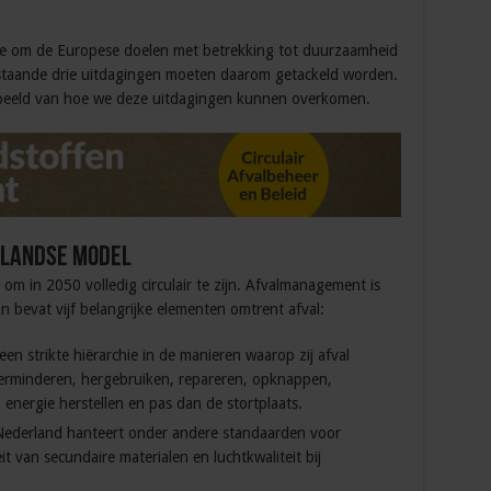
e om de Europese doelen met betrekking tot duurzaamheid
nstaande drie uitdagingen moeten daarom getackeld worden.
beeld van hoe we deze uitdagingen kunnen overkomen.
rlandse model
m in 2050 volledig circulair te zijn. Afvalmanagement is
n bevat vijf belangrijke elementen omtrent afval:
en strikte hiërarchie in de manieren waarop zij afval
erminderen, hergebruiken, repareren, opknappen,
energie herstellen en pas dan de stortplaats.
Nederland hanteert onder andere standaarden voor
it van secundaire materialen en luchtkwaliteit bij