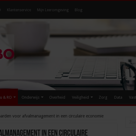
O
Klantenservice
Mijn Leeromgeving
Blog
eu & RO
Onderwijs
Overheid
Veiligheid
Zorg
Data
Vas
aarden voor afvalmanagement in een circulaire economie
almanagement in een circulaire