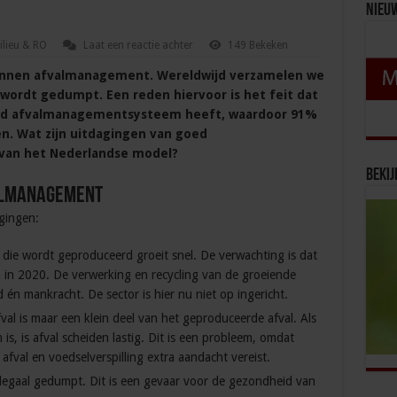
Nieu
ilieu & RO
Laat een reactie achter
149 Bekeken
binnen afvalmanagement. Wereldwijd verzamelen we
 wordt gedumpt. Een reden hiervoor is het feit dat
ed afvalmanagementsysteem heeft, waardoor 91%
n. Wat zijn uitdagingen van goed
van het Nederlandse model?
Bekij
valmanagement
agingen:
l die wordt geproduceerd groeit snel. De verwachting is dat
 in 2020. De verwerking en recycling van de groeiende
 én mankracht. De sector is hier nu niet op ingericht.
fval is maar een klein deel van het geproduceerde afval. Als
, is afval scheiden lastig. Dit is een probleem, omdat
 afval en voedselverspilling extra aandacht vereist.
illegaal gedumpt. Dit is een gevaar voor de gezondheid van