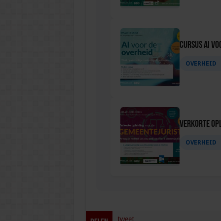
Cursus AI vo
OVERHEID
Verkorte Opl
OVERHEID
tweet