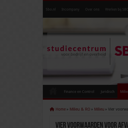
Sbo.nl
Incompany
Over ons
Werken bij SB
Finance en Control
Juridisch
Mili
Home
»
Milieu & RO
»
Milieu
»
Vier voorw
Vier voorwaarden voor afv