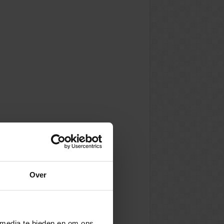
Over
 media te bieden en om ons